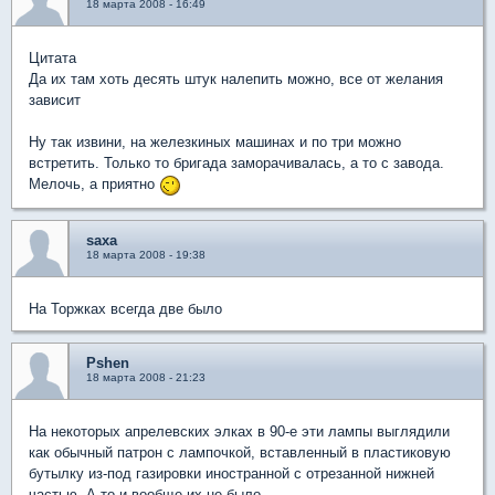
18 марта 2008 - 16:49
Цитата
Да их там хоть десять штук налепить можно, все от желания
зависит
Ну так извини, на железкиных машинах и по три можно
встретить. Только то бригада заморачивалась, а то с завода.
Мелочь, а приятно
saxa
18 марта 2008 - 19:38
На Торжках всегда две было
Pshen
18 марта 2008 - 21:23
На некоторых апрелевских элках в 90-е эти лампы выглядили
как обычный патрон с лампочкой, вставленный в пластиковую
бутылку из-под газировки иностранной с отрезанной нижней
частью. А то и вообще их не было..