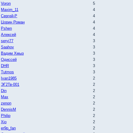
Voron
5
Maxim_11
4
Сергей-P
4
Цорин Роман
4
Pshen
4
Алексей
4
seryi77
3
Saahov
3
Вадим Хмыз
3
Одиссей
3
DHR
3
Tutmos
3
Ivan1985
2
ЭГ2Тв-001
2
Din
2
Max
2
zenon
2
DennisM
2
Philip
2
Xio
2
er9p_fan
2