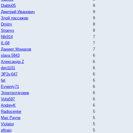
Diablo05
9
Дмитрий Иванович
9
Злой пассажир
9
Dmitry
8
Stranyx
8
Nik914
7
IL-68
7
Даниил Монахов
7
slava 5843
6
Александр Z
6
den1101
6
ЭР2к-647
6
fet
6
Evgeniy71
6
Электротяговик
6
Vofa597
6
AndreyK
6
Radiocenter
5
Max Payne
5
Violator
5
aftrain
5