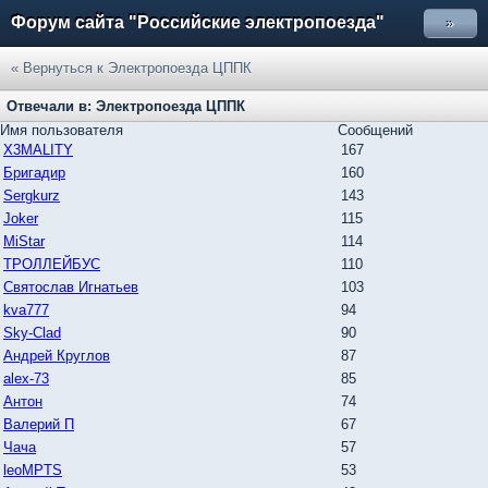
Форум сайта "Российские электропоезда"
»
« Вернуться к Электропоезда ЦППК
Отвечали в: Электропоезда ЦППК
Имя пользователя
Сообщений
X3MALITY
167
Бригадир
160
Sergkurz
143
Joker
115
MiStar
114
ТРОЛЛЕЙБУС
110
Святослав Игнатьев
103
kva777
94
Sky-Clad
90
Андрей Круглов
87
alex-73
85
Антон
74
Валерий П
67
Чача
57
leoMPTS
53