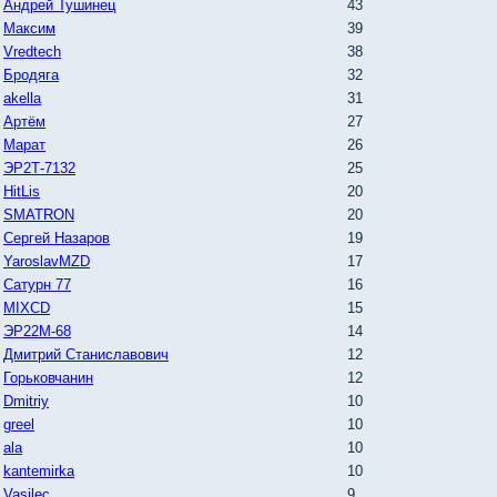
Андрей Тушинец
43
Максим
39
Vredtech
38
Бродяга
32
akella
31
Артём
27
Марат
26
ЭР2Т-7132
25
HitLis
20
SMATRON
20
Сергей Назаров
19
YaroslavMZD
17
Сатурн 77
16
MIXCD
15
ЭР22М-68
14
Дмитрий Станиславович
12
Горьковчанин
12
Dmitriy
10
greel
10
ala
10
kantemirka
10
Vasilec
9