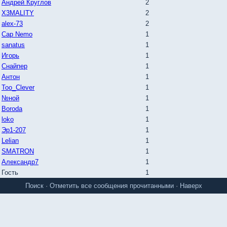
Андрей Круглов
2
X3MALITY
2
alex-73
2
Cap Nemo
1
sanatus
1
Игорь
1
Снайпер
1
Антон
1
Too_Clever
1
№ной
1
Boroda
1
loko
1
Эр1-207
1
Lelian
1
SMATRON
1
Александр7
1
Гость
1
Поиск
·
Отметить все сообщения прочитанными
·
Наверх