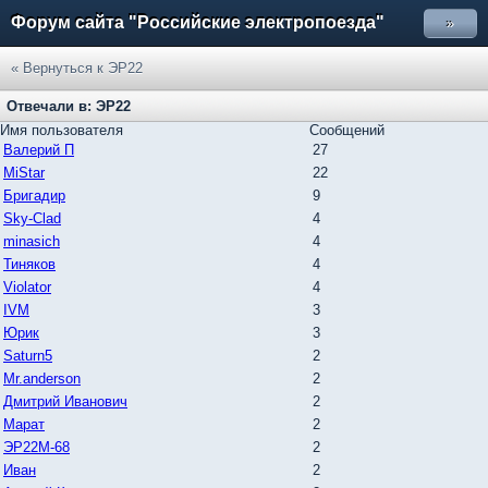
Форум сайта "Российские электропоезда"
»
« Вернуться к ЭР22
Отвечали в: ЭР22
Имя пользователя
Сообщений
Валерий П
27
MiStar
22
Бригадир
9
Sky-Clad
4
minasich
4
Тиняков
4
Violator
4
IVM
3
Юрик
3
Saturn5
2
Mr.anderson
2
Дмитрий Иванович
2
Марат
2
ЭР22М-68
2
Иван
2