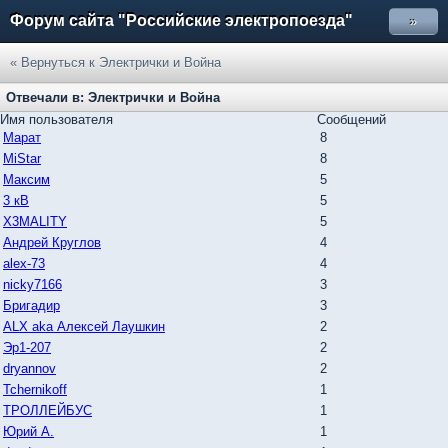
Форум сайта "Российские электропоезда"
»
« Вернуться к Электрички и Война
Отвечали в: Электрички и Война
Имя пользователя
Сообщений
Марат
8
MiStar
8
Максим
5
3 кВ
5
X3MALITY
5
Андрей Круглов
4
alex-73
4
nicky7166
3
Бригадир
3
ALX aka Алексей Лаушкин
2
Эр1-207
2
dryannov
2
Tchernikoff
1
ТРОЛЛЕЙБУС
1
Юрий А.
1