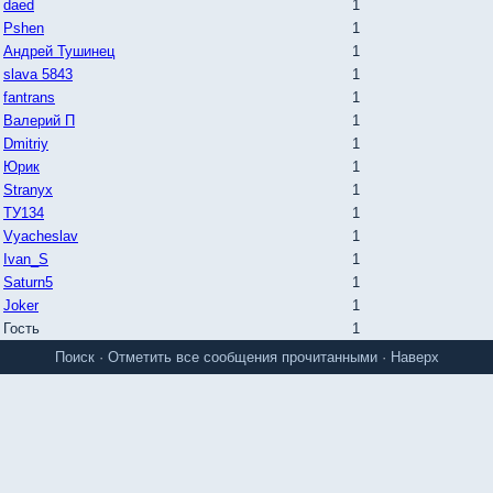
daed
1
Pshen
1
Андрей Тушинец
1
slava 5843
1
fantrans
1
Валерий П
1
Dmitriy
1
Юрик
1
Stranyx
1
ТУ134
1
Vyacheslav
1
Ivan_S
1
Saturn5
1
Joker
1
Гость
1
Поиск
·
Отметить все сообщения прочитанными
·
Наверх