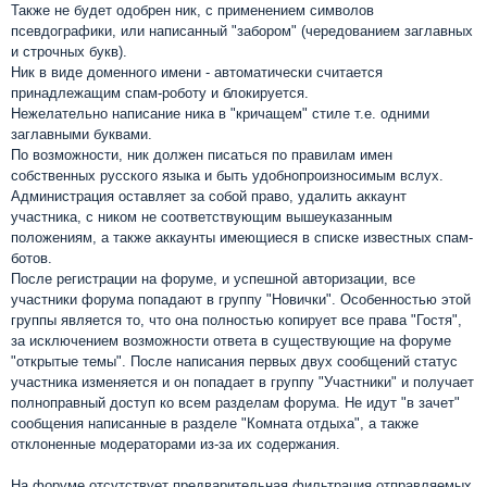
Также не будет одобрен ник, с применением символов
псевдографики, или написанный "забором" (чередованием заглавных
и строчных букв).
Ник в виде доменного имени - автоматически считается
принадлежащим спам-роботу и блокируется.
Нежелательно написание ника в "кричащем" стиле т.е. одними
заглавными буквами.
По возможности, ник должен писаться по правилам имен
собственных русского языка и быть удобнопроизносимым вслух.
Администрация оставляет за собой право, удалить аккаунт
участника, с ником не соответствующим вышеуказанным
положениям, а также аккаунты имеющиеся в списке известных спам-
ботов.
После регистрации на форуме, и успешной авторизации, все
участники форума попадают в группу "Новички". Особенностью этой
группы является то, что она полностью копирует все права "Гостя",
за исключением возможности ответа в существующие на форуме
"открытые темы". После написания первых двух сообщений статус
участника изменяется и он попадает в группу "Участники" и получает
полноправный доступ ко всем разделам форума. Не идут "в зачет"
сообщения написанные в разделе "Комната отдыха", а также
отклоненные модераторами из-за их содержания.
На форуме отсутствует предварительная фильтрация отправляемых