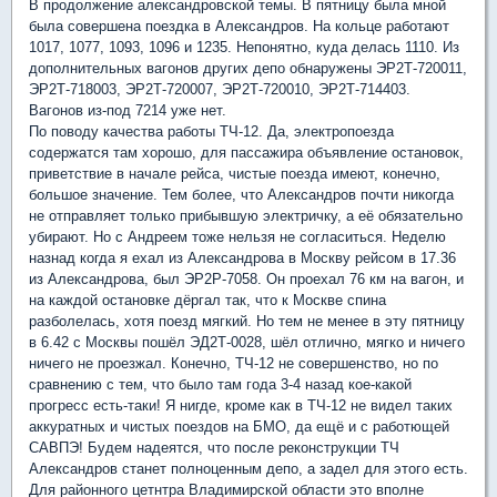
В продолжение александровской темы. В пятницу была мной
была совершена поездка в Александров. На кольце работают
1017, 1077, 1093, 1096 и 1235. Непонятно, куда делась 1110. Из
дополнительных вагонов других депо обнаружены ЭР2Т-720011,
ЭР2Т-718003, ЭР2Т-720007, ЭР2Т-720010, ЭР2Т-714403.
Вагонов из-под 7214 уже нет.
По поводу качества работы ТЧ-12. Да, электропоезда
содержатся там хорошо, для пассажира объявление остановок,
приветствие в начале рейса, чистые поезда имеют, конечно,
большое значение. Тем более, что Александров почти никогда
не отправляет только прибывшую электричку, а её обязательно
убирают. Но с Андреем тоже нельзя не согласиться. Неделю
назнад когда я ехал из Александрова в Москву рейсом в 17.36
из Александрова, был ЭР2Р-7058. Он проехал 76 км на вагон, и
на каждой остановке дёргал так, что к Москве спина
разболелась, хотя поезд мягкий. Но тем не менее в эту пятницу
в 6.42 с Москвы пошёл ЭД2Т-0028, шёл отлично, мягко и ничего
ничего не проезжал. Конечно, ТЧ-12 не совершенство, но по
сравнению с тем, что было там года 3-4 назад кое-какой
прогресс есть-таки! Я нигде, кроме как в ТЧ-12 не видел таких
аккуратных и чистых поездов на БМО, да ещё и с работющей
САВПЭ! Будем надеятся, что после реконструкции ТЧ
Александров станет полноценным депо, а задел для этого есть.
Для районного цетнтра Владимирской области это вполне