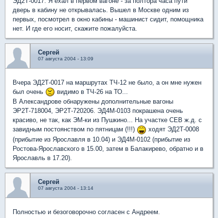
ЭД2Т-0017. Я ехал в первом вагоне - за полтора часа пути
дверь в кабину не открывалась. Вышел в Москве одним из
первых, посмотрел в окно кабины - машинист сидит, помощника
нет. И где его носит, скажите пожалуйста.
Сергей
07 августа 2004 - 13:09
Вчера ЭД2Т-0017 на маршрутах ТЧ-12 не было, а он мне нужен
был очень
видимо в ТЧ-26 на ТО...
В Александрове обнаружены дополнительные вагоны
ЭР2Т-718004, ЭР2Т-720206. ЭД4М-0103 покрашена очень
красиво, не так, как ЭМ-ки из Пушкино... На участке СЕВ ж.д. с
завидным постоянством по пятницам (!!!)
ходят ЭД2Т-0008
(прибытие из Ярославля в 10.04) и ЭД4М-0102 (прибытие из
Ростова-Ярославского в 15.00, затем в Балакирево, обратно и в
Ярославль в 17.20).
Сергей
07 августа 2004 - 13:14
Полностью и безоговорочно согласен с Андреем.