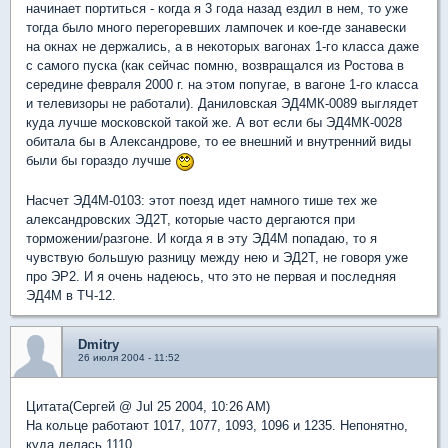
начинает портиться - когда я 3 года назад ездил в нем, то уже
тогда было много перегоревших лампочек и кое-где занавески
на окнах не держались, а в некоторых вагонах 1-го класса даже
с самого пуска (как сейчас помню, возвращался из Ростова в
середине февраля 2000 г. на этом попугае, в вагоне 1-го класса
и телевизоры не работали). Даниловская ЭД4МК-0089 выглядет
куда лучше московской такой же. А вот если бы ЭД4МК-0028
обитала бы в Александрове, то ее внешний и внутренний виды
были бы гораздо лучше
Насчет ЭД4М-0103: этот поезд идет намного тише тех же
александровских ЭД2Т, которые часто дергаются при
торможении/разгоне. И когда я в эту ЭД4М попадаю, то я
чувствую большую разницу между нею и ЭД2Т, не говоря уже
про ЭР2. И я очень надеюсь, что это не первая и последняя
ЭД4М в ТЧ-12.
Dmitry
26 июля 2004 - 11:52
Цитата(Сергей @ Jul 25 2004, 10:26 AM)
На кольце работают 1017, 1077, 1093, 1096 и 1235. Непонятно,
куда делась 1110.