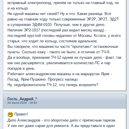
исправный электропоезд, причём не только на главный ход, но
и на кольцо.
Ни одной машины нет своей? Ну и что. Какая разница. Всё
равно на главном ходу только современные ЭР2Р, ЭР2Т, ЭД2Т
и суперновая ЭД4М-0103. Получше, чем в других депо.
Наличие ЭР2-1017 (последний раз видел месяц назад) -
последней круглой головы недалеко от Москвы. Кстати, у всего
старья, что ходит по кольцу, состояние идеальное.
Вы говорили, что машинисты часто "пролетают" остановочные
пункты. Сколько езжу - такого не было, в отличие от ТЧ-9.
Да и вообще, признание ТЧ-12 одним из лучших депо - факт, так
как оно расширяется, увеличивается количество ПС и пар
поездов в день.
Работают александровские машины и на маршрутах Ярик -
Посад, Ярик-Пушкино. Прогресс налицо.
Ну, недоброжелатели ТЧ-12, что теперь возразите?
Гость_Андрей_*
24 июля 2004 - 18:42
Привет!
Депо Александров - это оборотное депо с приписным парком.
У них нет даже сарая для ремонта. А вы представьте в один