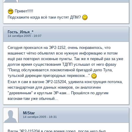
Привет!!!!!
Подскажите когда всё таки пустят ДПМ?
Гость_Илья_*
14 октября 2005 - 16:07
Сегодня проехался на ЭР2-1152, очень понравилось, что
машинист чётко объявлял всю нужную информацию и потом
ещё раз повторил основные пункты. Так же я первый раз за уже
долгое время существования ТДПП услышал от него фразу
"Поезд обслуживается локомотивной бригадой депо Тула,
тульской дирекции пригородных перевозок..."
Ехал я сам в вагоне ЭР2-115204, удивила конструкция потолка,
нестандартная для данных номеров, он аналогичен
"деревянным" и круглым ЭР-кам... Прошёлся по другим
вагонам-там уже обычный...
MiStar
14 октября 2005 - 16:31
Вагон ЭР2-115204 в свое время горел, после чего был