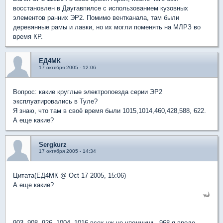
восстановлен в Даугавпилсе с использованием кузовных
элементов ранних ЭР2. Помимо вентканала, там были
деревянные рамы и лавки, но их могли поменять на МЛРЗ во
время КР.
ЕД4МК
17 октября 2005 - 12:06
Вопрос: какие круглые электропоезда серии ЭР2
эксплуатировались в Туле?
Я знаю, что там в своё время были 1015,1014,460,428,588, 622.
А еще какие?
Sergkurz
17 октября 2005 - 14:34
Цитата(ЕД4МК @ Oct 17 2005, 15:06)
А еще какие?
903, 908, 926, 1004, 1016 всех уж не упомнишь. 968-я вроде,