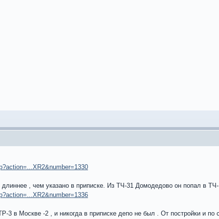
.php?action=...XR2&number=1330
 длиннее , чем указано в приписке. Из ТЧ-31 Домодедово он попал в ТЧ-
.php?action=...XR2&number=1336
Р-3 в Москве -2 , и никогда в приписке депо не был . От постройки и по 