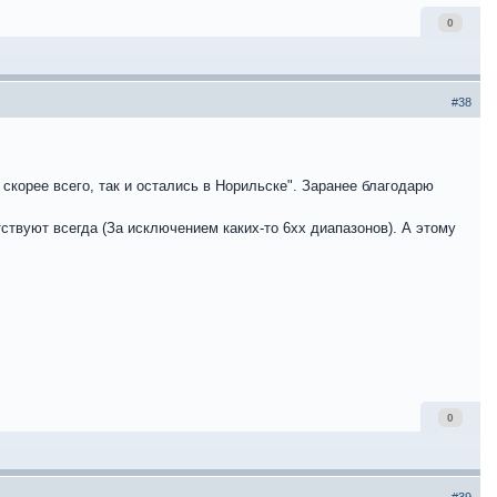
0
#38
скорее всего, так и остались в Норильске". Заранее благодарю
тствуют всегда (За исключением каких-то 6хх диапазонов). А этому
0