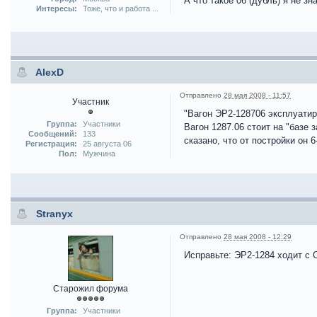
А что такое 06 (дубль) я не зн
Интересы:
Тоже, что и работа ...
AlexD
Отправлено
28 мая 2008 - 11:57
Участник
"Вагон ЭР2-128706 эксплуатир
Группа:
Участники
Вагон 1287.06 стоит на "базе 
Сообщений:
133
сказано, что от постройки он
Регистрация:
25 августа 06
Пол:
Мужчина
Stranyx
Отправлено
28 мая 2008 - 12:29
Исправьте: ЭР2-1284 ходит с 
Старожил форума
Группа:
Участники