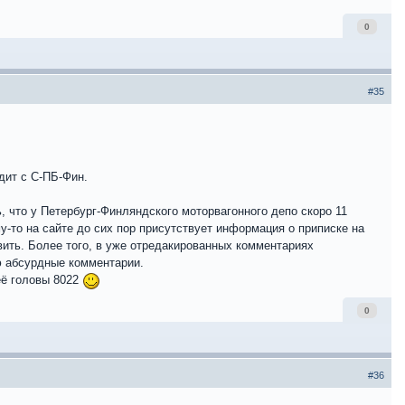
0
#35
дит с С-ПБ-Фин.
 что у Петербург-Финляндского моторвагонного депо скоро 11
му-то на сайте до сих пор присутствует информация о приписке на
вить. Более того, в уже отредакированных комментариях
ю абсурдные комментарии.
её головы 8022
0
#36