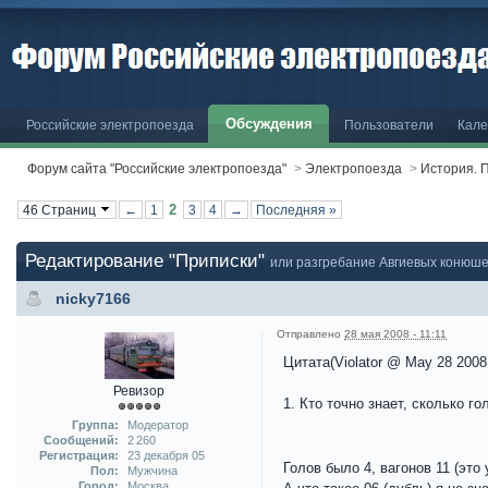
Обсуждения
Российские электропоезда
Пользователи
Кале
Форум сайта "Российские электропоезда"
>
Электропоезда
>
История. 
2
46 Страниц
←
1
3
4
→
Последняя »
Редактирование "Приписки"
или разгребание Авгиевых конюш
nicky7166
Отправлено
28 мая 2008 - 11:11
Цитата(Violator @ May 28 2008
Ревизор
1. Кто точно знает, сколько г
Группа:
Модератор
Сообщений:
2 260
Регистрация:
23 декабря 05
Голов было 4, вагонов 11 (это
Пол:
Мужчина
Город:
Москва