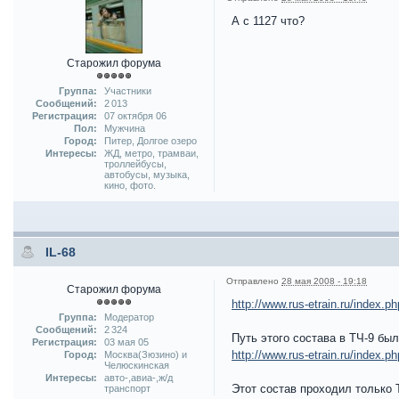
А с 1127 что?
Старожил форума
Группа:
Участники
Сообщений:
2 013
Регистрация:
07 октября 06
Пол:
Мужчина
Город:
Питер, Долгое озеро
Интересы:
ЖД, метро, трамваи,
троллейбусы,
автобусы, музыка,
кино, фото.
IL-68
Отправлено
28 мая 2008 - 19:18
Старожил форума
http://www.rus-etrain.ru/index
Группа:
Модератор
Сообщений:
2 324
Путь этого состава в ТЧ-9 был
Регистрация:
03 мая 05
http://www.rus-etrain.ru/index
Город:
Москва(Зюзино) и
Челюскинская
Интересы:
авто-,авиа-,ж/д
Этот состав проходил только Т
транспорт