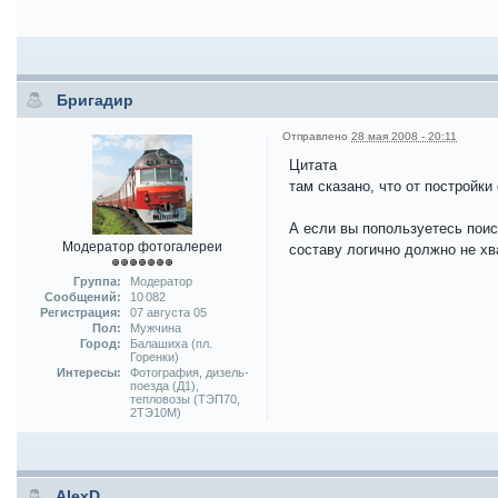
Бригадир
Отправлено
28 мая 2008 - 20:11
Цитата
там сказано, что от постройк
А если вы попользуетесь поиск
Модератор фотогалереи
составу логично должно не хва
Группа:
Модератор
Сообщений:
10 082
Регистрация:
07 августа 05
Пол:
Мужчина
Город:
Балашиха (пл.
Горенки)
Интересы:
Фотография, дизель-
поезда (Д1),
тепловозы (ТЭП70,
2ТЭ10М)
AlexD