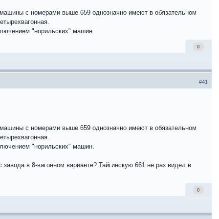
от машины с номерами выше 659 однозначно имеют в обязательном
четырехвагонная.
сключением "норильских" машин.
0
#41
от машины с номерами выше 659 однозначно имеют в обязательном
четырехвагонная.
сключением "норильских" машин.
 с завода в 8-вагонном варианте? Тайгинскую 661 не раз видел в
0