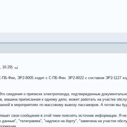
, 16:29)
С-ПБ-Фин, ЭР2-8005 ходит с С-ПБ-Фин. ЭР2-8022 с составом ЭР2-1127 хо
Это сведения о приписке электропоезда, подтвержденные документально
в, машина приписанная к одному депо, может работать на участке обсл
анной в мероприятиях по массовому вывозу пассажиров. А потом мы буд
 пишет свои сообщения в этой теме пояснять источник информации. Я н
е данные", "телеграмма", "надписи на борту", "замечена на участке обс
формации.