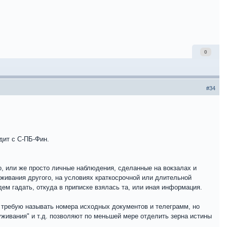
0
#34
дит с С-ПБ-Фин.
, или же просто личные наблюдения, сделанные на вокзалах и
уживания другого, на условиях краткосрочной или длительной
ем гадать, откуда в приписке взялась та, или иная информация.
е требую называть номера исходных документов и телеграмм, но
луживания" и т.д. позволяют по меньшей мере отделить зерна истины