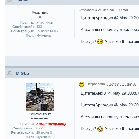
Отправлено
29 мая 2008 - 00:58
Участник
Цитата(Бригадир @ May 29 200
Группа:
Участники
Сообщений:
133
А если вы попользуетесь поиск
Регистрация:
25 августа 06
Пол:
Мужчина
Всегда?
А как же 8 - ваго
MiStar
Отправлено
29 мая 2008 - 04:24
Цитата(AlexD @ May 29 2008, 
Цитата(Бригадир @ May 29 200
Kонсультант
А если вы попользуетесь поиск
Группа:
Администратор
Сообщений:
8 728
Всегда?
А как же 8 - ваго
Регистрация:
29 июня 04
Пол:
Мужчина