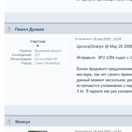
Павел Дунаев
Отправлено
28 мая 2008 - 18:06
Участник
Цитата(Stranyx @ May 28 2008
Группа:
Архивный аккаунт
Сообщений:
127
Исправьте: ЭР2-1284 ходит с 
Регистрация:
23 сентября 05
Город:
Cанкт-Петербург
Более бредового предложения 
месяцев, как нет своего прип
данный момент нескольких дес
встречаются упоминания о пер
З.Ы. В идеале как раз указан
Stranyx
Отправлено
28 мая 2008 - 18:48