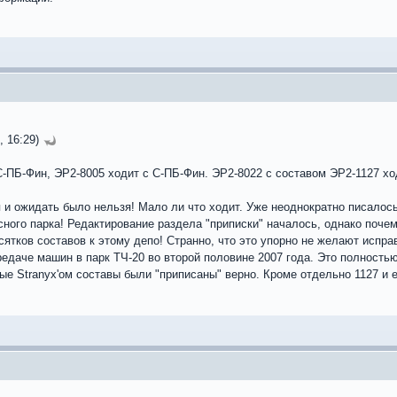
, 16:29)
С-ПБ-Фин, ЭР2-8005 ходит с С-ПБ-Фин. ЭР2-8022 с составом ЭР2-1127 хо
и ожидать было нельзя! Мало ли что ходит. Уже неоднократно писалось,
исного парка! Редактирование раздела "приписки" началось, однако поче
ятков составов к этому депо! Странно, что это упорно не желают испра
едаче машин в парк ТЧ-20 во второй половине 2007 года. Это полность
ные Stranyx'ом составы были "приписаны" верно. Кроме отдельно 1127 и 