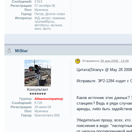
Сообщений:
2 013
Регистрация:
07 октября 06
Пол:
Мужчина
Город:
Питер, Долгое озеро
Интересы:
ЖД, метро, трамваи,
троллейбусы,
автобусы, музыка,
кино, фото.
MiStar
Отправлено
28 мая 2008 - 13:09
Цитата(Stranyx @ May 28 2008
Исправьте: ЭР2-1284 ходит с 
Kонсультант
Каков источник этих данных? 
Группа:
Администратор
Сообщений:
8 728
станциях? Ведь в ряде случае
Регистрация:
29 июня 04
аренды, либо быть задействов
Пол:
Мужчина
Город:
Kрасногорск [50]
Убедительно прошу, всех, кто
пояснения в виде: "паспортны
от шелухи противоречивой ин