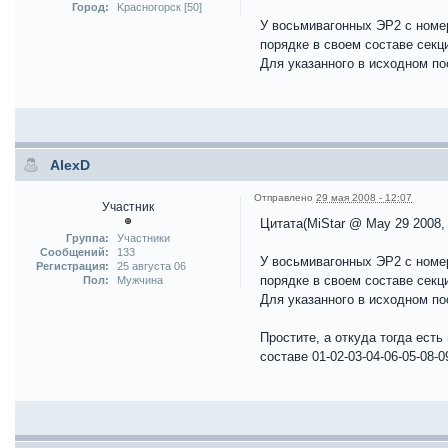
Город:
Kрасногорск [50]
У восьмивагонных ЭР2 с номер
порядке в своем составе секци
Для указанного в исходном по
AlexD
Отправлено
29 мая 2008 - 12:07
Участник
Цитата(MiStar @ May 29 2008,
Группа:
Участники
Сообщений:
133
У восьмивагонных ЭР2 с номер
Регистрация:
25 августа 06
порядке в своем составе секци
Пол:
Мужчина
Для указанного в исходном по
Простите, а откуда тогда есть
составе 01-02-03-04-06-05-08-09