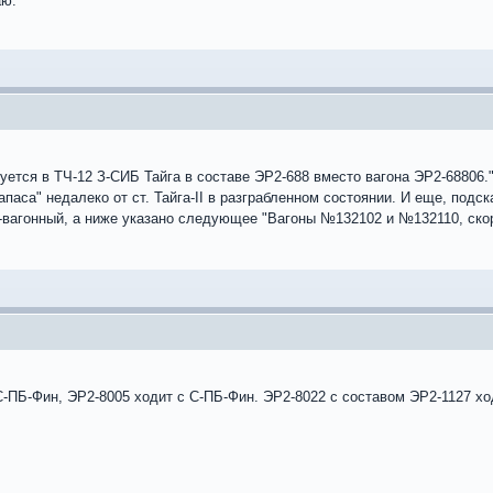
аю.
уется в ТЧ-12 З-СИБ Тайга в составе ЭР2-688 вместо вагона ЭР2-68806.
запаса" недалеко от ст. Тайга-II в разграбленном состоянии. И еще, под
 6-вагонный, а ниже указано следующее "Вагоны №132102 и №132110, ско
С-ПБ-Фин, ЭР2-8005 ходит с С-ПБ-Фин. ЭР2-8022 с составом ЭР2-1127 хо