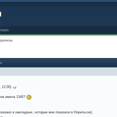
ндарь
Приписка
ен
, 12:00)
олов имела 1345?
 указано в накладных, которые мне показали в Норильске).