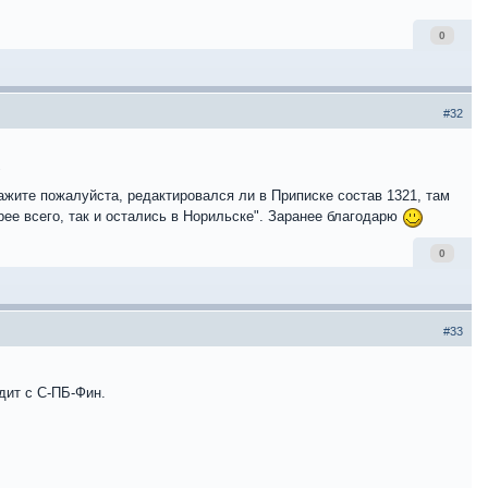
0
#32
"
скажите пожалуйста, редактировался ли в Приписке состав 1321, там
рее всего, так и остались в Норильске". Заранее благодарю
0
#33
дит с С-ПБ-Фин.