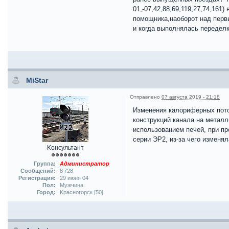
01,-07,42,88,69,119,27,74,16
помощника,наоборот над первы
и когда выполнялась переделк
MiStar
Отправлено
07 августа 2019 - 21:18
Изменения калориферных пото
конструкций канала на металл
использованием печей, при п
серии ЭР2, из-за чего изменя
Kонсультант
Группа:
Администратор
Сообщений:
8 728
Регистрация:
29 июня 04
Пол:
Мужчина
Город:
Kрасногорск [50]