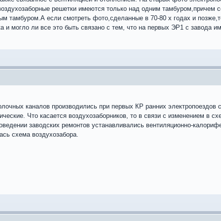
1) воздухозаборные решетки имеются только над одним тамбуром,причем 
м тамбуром.А если смотреть фото,сделанные в 70-80 х годах и позже,т
а и могло ли все это быть связано с тем, что на первых ЭР1 с завода 
лочных каналов производились при первых КР ранних электропоездов с
ические. Что касается воздухозаборников, то в связи с изменением в с
роведении заводских ремонтов устанавливались вентиляционно-калориф
лась схема воздухозабора.