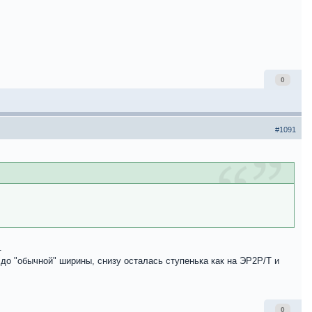
0
#1091
.
 до "обычной" ширины, снизу осталась ступенька как на ЭР2Р/Т и
0