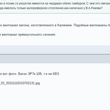
ах и позже,то решетки имеются на чердаках обеих тамбуров. С чем это связан
ода имелось только калориферное отопление,как написано у В.А.Ракова?
 вентканал вагона, изготовленного в Калинине. Подобные вентканалы бы
 вентканал прямоугольного сечения.
о вот фото. Вагон ЭР7к-108, т.е не КВЗ.
re_33_20151110210702131.jpg