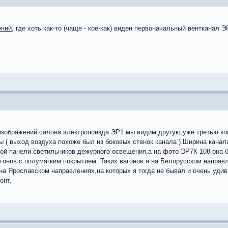
ений
, где хоть как-то (чаще - кое-как) виден первоначальный вентканал Э
изображений салона электропоезда ЭР1 мы видим другую,уже третью кон
 ( выход воздуха похоже был из боковых стенок канала ).Ширина канал
 панели светильников дежурного освещения,а на фото ЭР7К-108 она бо
гонов с полумягким покрытием. Таких вагонов я на Белорусском направле
на Ярославском направлениях,на которых я тогда не бывал и очень удиви
онт.