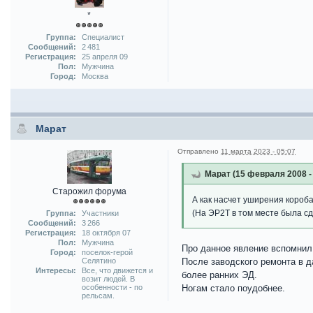
*
Группа:
Специалист
Сообщений:
2 481
Регистрация:
25 апреля 09
Пол:
Мужчина
Город:
Москва
Марат
Отправлено
11 марта 2023 - 05:07
Марат (15 февраля 2008 - 
Старожил форума
А как насчет уширения короба
(На ЭР2Т в том месте была сд
Группа:
Участники
Сообщений:
3 266
Регистрация:
18 октября 07
Пол:
Мужчина
Про данное явление вспомнил,
Город:
поселок-герой
Селятино
После заводского ремонта в д
Интересы:
Все, что движется и
более ранних ЭД.
возит людей. В
особенности - по
Ногам стало поудобнее.
рельсам.