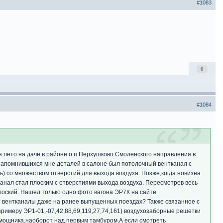
#1083
0
#1084
я лето на даче в районе о.п.Перхушково Смоленского направления в
 запомнившихся мне деталей в салоне был потолочный вентканал с
) со множеством отверстий для выхода воздуха. Позже,когда новизна
канал стал плоским с отверстиями выхода воздуха. Пересмотрев весь
плоский. Нашел только одно фото вагона ЭР7К на сайте
ны вентканалы даже на ранее выпущенных поездах? Также связанное с
примеру ЭР1-01,-07,42,88,69,119,27,74,161) воздухозаборные решетки
омощника,наоборот над первым тамбуром.А если смотреть