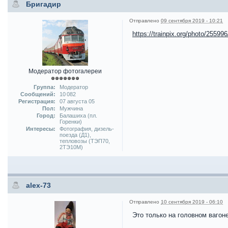
Бригадир
Отправлено
09 сентября 2019 - 10:21
https://trainpix.org/photo/255996
Модератор фотогалереи
Группа:
Модератор
Сообщений:
10 082
Регистрация:
07 августа 05
Пол:
Мужчина
Город:
Балашиха (пл.
Горенки)
Интересы:
Фотография, дизель-
поезда (Д1),
тепловозы (ТЭП70,
2ТЭ10М)
alex-73
Отправлено
10 сентября 2019 - 06:10
Это только на головном вагон