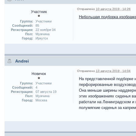
Отправлено
10 августа 2019 - 14:26
Участник
Небольшая подборка изображ
Группа:
Участники
Сообщений:
85
Регистрация:
22 ноября 04
Пол:
Мужчина
Город:
Иркутск
Andrei
Отправлено
13 августа 2019 - 14:04
Новичок
На представленной подборке 
Группа:
Участники
перфорированные воздуховоды
Сообщений:
4
Она меньше ширины наддверной
Регистрация:
07 августа 19
этих изображениях сиденья ва
Пол:
Мужчина
Город:
Москва
работали на Ленинградском и 
полумягкие сиденья за капрем