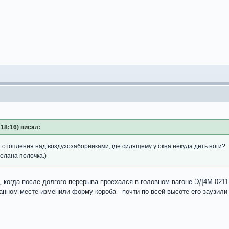
18:16) писал:
 отопления над воздухозаборниками, где сидящему у окна некуда деть ноги?
елана полочка.)
 когда после долгого перерыва проехался в головном вагоне ЭД4М-0211
анном месте изменили форму короба - почти по всей высоте его заузили