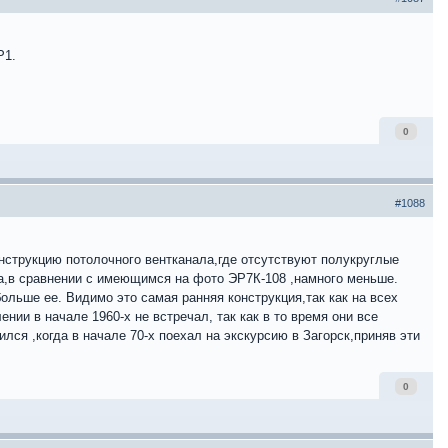
Р1.
0
#1088
струкцию потолочного вентканала,где отсутствуют полукруглые
а,в сравнении с имеющимся на фото ЭР7К-108 ,намного меньше.
льше ее. Видимо это самая ранняя конструкция,так как на всех
нии в начале 1960-х не встречал, так как в то время они все
лся ,когда в начале 70-х поехал на экскурсию в Загорск,приняв эти
0