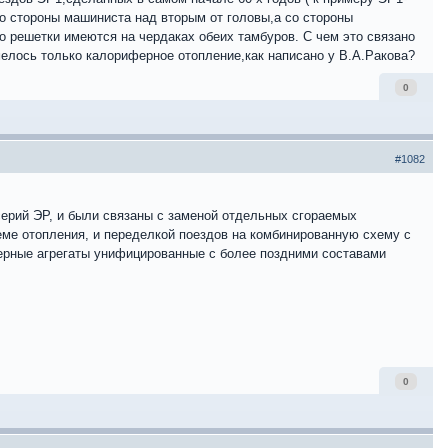
со стороны машиниста над вторым от головы,а со стороны
о решетки имеются на чердаках обеих тамбуров. С чем это связано
имелось только калориферное отопление,как написано у В.А.Ракова?
0
#1082
ерий ЭР, и были связаны с заменой отдельных сгораемых
хеме отопления, и переделкой поездов на комбинированную схему с
ерные агрегаты унифицированные с более поздними составами
0