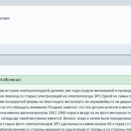
ответ.
14:38) писал:
кам истории электропоездов.В далеких уже годах,будучи мальчишкой и провод
мню переход со старых электросекций на электропоезда ЭР1.Одной из самых
ми полукруглой формы из блестящего металла(то ли нержавейка,то ли дюраль
 на это обращать внимание.Позднее заметил ,что эти детали исчезли и вент
нов именно вагонов выпуска 1957-1960 годов и везде на их фото вентканал 
е склада,где такой вентканал имеется. Вопрос: когда и зачем были передела
 старых фото электропоездов ЭР1,сделанных в самом начале 60-х годов ( к 
мбуром,причем со стороны машиниста над вторым от головы,а со стороны п