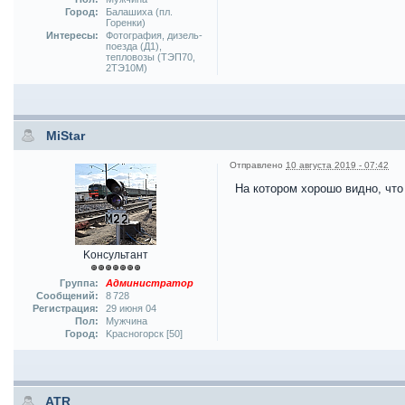
Город:
Балашиха (пл.
Горенки)
Интересы:
Фотография, дизель-
поезда (Д1),
тепловозы (ТЭП70,
2ТЭ10М)
MiStar
Отправлено
10 августа 2019 - 07:42
На котором хорошо видно, что
Kонсультант
Группа:
Администратор
Сообщений:
8 728
Регистрация:
29 июня 04
Пол:
Мужчина
Город:
Kрасногорск [50]
ATR