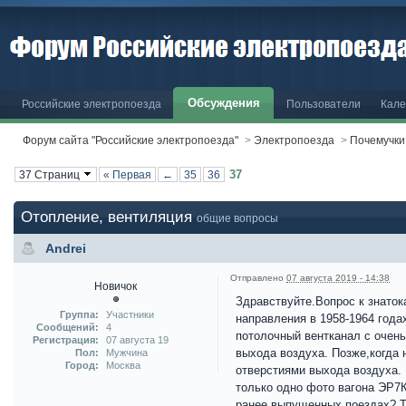
Обсуждения
Российские электропоезда
Пользователи
Кале
Форум сайта "Российские электропоезда"
>
Электропоезда
>
Почемучки
37
37 Страниц
« Первая
←
35
36
Отопление, вентиляция
общие вопросы
Andrei
Отправлено
07 августа 2019 - 14:38
Новичок
Здравствуйте.Вопрос к знаток
Группа:
Участники
направления в 1958-1964 года
Сообщений:
4
потолочный вентканал с очен
Регистрация:
07 августа 19
выхода воздуха. Позже,когда 
Пол:
Мужчина
Город:
Москва
отверстиями выхода воздуха. 
только одно фото вагона ЭР7К
ранее выпущенных поездах? Та