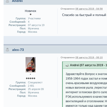
Andrei
Отправлено
08 августа 2019 - 04:58
Новичок
Спасибо за быстрый и полный 
Группа:
Участники
Сообщений:
4
Регистрация:
07 августа 19
Пол:
Мужчина
Город:
Москва
alex-73
Отправлено
08 августа 2019 - 06:10
Andrei (07 августа 2019 - 
Здравствуйте.Вопрос к знато
*
1958-1964 годах застал и по
Группа:
Специалист
очень красивыми воздуховода
Сообщений:
2 481
новых вагонов ушла ,перестал
Регистрация:
25 апреля 09
интернет в поисках фото сало
Пол:
Мужчина
Город:
Москва
РЭб,используемого в качеств
вентиляцией и отоплением: На
имеются только над одним та