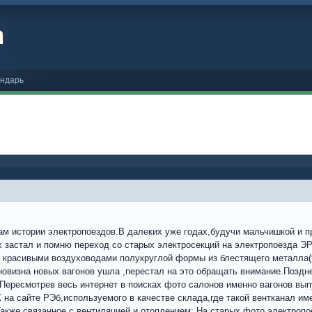
ндарь
ам истории электропоездов.В далеких уже годах,будучи мальчишкой и п
х застал и помню переход со старых электросекций на электропоезда 
ь красивыми воздуховодами полукруглой формы из блестящего металла(
новизна новых вагонов ушла ,перестал на это обращать внимание.Поздне
Пересмотрев весь интернет в поисках фото салонов именно вагонов выпу
 на сайте РЭб,используемого в качестве склада,где такой вентканал им
кже связанное с вентиляцией и отоплением: На старых фото электропое