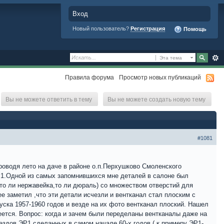
Вход
Новый пользователь?
Регистрация
Помощь
Эта тема
Правила форума
Просмотр новых публикаций
Вы не можете ответить в тему
Вы не можете создать новую тему
#1081
роводя лето на даче в районе о.п.Перхушково Смоленского
ЭР1.Одной из самых запомнившихся мне деталей в салоне был
то ли нержавейка,то ли дюраль) со множеством отверстий для
е заметил ,что эти детали исчезли и вентканал стал плоским с
ска 1957-1960 годов и везде на их фото вентканал плоский. Нашел
еется. Вопрос: когда и зачем были переделаны вентканалы даже на
здов ЭР1,сделанных в самом начале 60-х годов ( к примеру ЭР1-