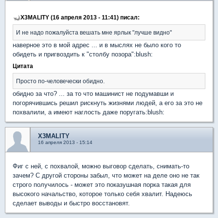
X3MALITY (16 апреля 2013 - 11:41) писал:
И не надо пожалуйста вешать мне ярлык "лучше видно"
наверное это в мой адрес ... и в мыслях не было кого то
обидеть и пригвоздить к "столбу позора":blush:
Цитата
Просто по-человечески обидно.
обидно за что? ... за то что машинист не подумавши и
погорячившись решил рискнуть жизнями людей, а его за это не
похвалили, а имеют наглость даже поругать:blush:
X3MALITY
16 апреля 2013 - 15:14
Фиг с ней, с похвалой, можно выговор сделать, снимать-то
зачем? С другой стороны забыл, что может на деле оно не так
строго получилось - может это показушная порка такая для
высокого начальство, которое только себя хвалит. Надеюсь
сделает выводы и быстро восстановят.