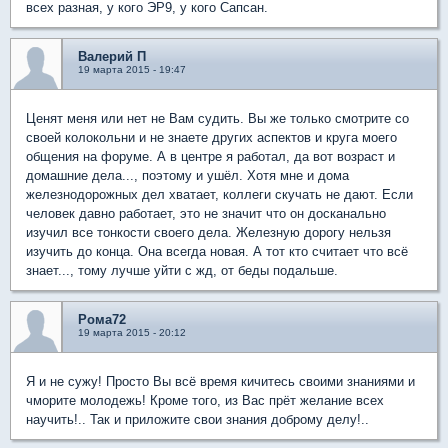
всех разная, у кого ЭР9, у кого Сапсан.
Валерий П
19 марта 2015 - 19:47
Ценят меня или нет не Вам судить. Вы же только смотрите со
своей колокольни и не знаете других аспектов и круга моего
общения на форуме. А в центре я работал, да вот возраст и
домашние дела..., поэтому и ушёл. Хотя мне и дома
железнодорожных дел хватает, коллеги скучать не дают. Если
человек давно работает, это не значит что он досканально
изучил все тонкости своего дела. Железную дорогу нельзя
изучить до конца. Она всегда новая. А тот кто считает что всё
знает..., тому лучше уйти с жд, от беды подальше.
Рома72
19 марта 2015 - 20:12
Я и не сужу! Просто Вы всё время кичитесь своими знаниями и
чморите молодежь! Кроме того, из Вас прёт желание всех
научить!.. Так и приложите свои знания доброму делу!..