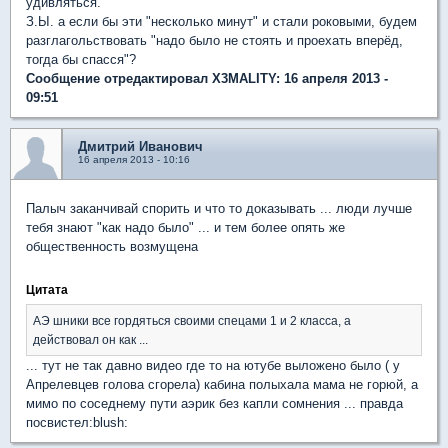
удивляться.
З.Ы. а если бы эти "несколько минут" и стали роковыми, будем
разглагольствовать "надо было не стоять и проехать вперёд,
тогда бы спасся"?
Сообщение отредактировал X3MALITY: 16 апреля 2013 -
09:51
Дмитрий Иванович
16 апреля 2013 - 10:16
Палыч заканчивай спорить и что то доказывать ... люди лучше
тебя знают "как надо было" ... и тем более опять же
общественность возмущена
Цитата
АЭ шники все гордяться своими спецами 1 и 2 класса, а
действовал он как ...
... тут не так давно видео где то на ютубе выложено было ( у
Апрелевцев голова сгорела) кабина полыхала мама не горюй, а
мимо по соседнему пути аэрик без капли сомнения ... правда
посвистел:blush: