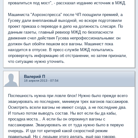
провалиться под мост", - рассказал изданию источник в МЖД.
Машиниста "Аэроэкспресса" после ЧП поощрили премией, а
Гусеву дали внеплановый выходной, но вскоре подготовили
проект приказа о переводе в депо на должность слесаря. По
данным газеты, главный ревизор МЖД по безопасности
движения счел действия Гусева непрофессиональными: он
должен был обойти пешком все вагоны. Машинист пока
находится в отпуске. В пресс-службе МЖД попытались
опровергнуть информацию об отстранении, но затем признали,
что ситуацию нужно уточнить.
Валерий П
16 апреля 2013 - 07:54
Поспешность нужна при ловле блох! Нужно было прежде всего
эвакуировать из последних, минимум трех вагонов пассажиров.
Осмотреть всели вагоны не имеют схода, а не последние два.
И только потом выводть состав. Ны вот если бы да кабы,
просадка моста... А если бы он опрокинул вагоны с
пассажирами. Эвакуировать их от туда нужно было в первую
очередь. И где тот критерий какой скоростной режим
правильный. Но с людьми этого делать, ещё раз говорю,