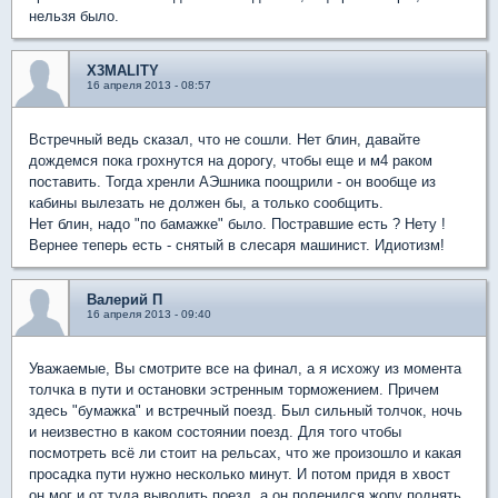
нельзя было.
X3MALITY
16 апреля 2013 - 08:57
Встречный ведь сказал, что не сошли. Нет блин, давайте
дождемся пока грохнутся на дорогу, чтобы еще и м4 раком
поставить. Тогда хренли АЭшника поощрили - он вообще из
кабины вылезать не должен бы, а только сообщить.
Нет блин, надо "по бамажке" было. Постравшие есть ? Нету !
Вернее теперь есть - снятый в слесаря машинист. Идиотизм!
Валерий П
16 апреля 2013 - 09:40
Уважаемые, Вы смотрите все на финал, а я исхожу из момента
толчка в пути и остановки эстренным торможением. Причем
здесь "бумажка" и встречный поезд. Был сильный толчок, ночь
и неизвестно в каком состоянии поезд. Для того чтобы
посмотреть всё ли стоит на рельсах, что же произошло и какая
просадка пути нужно несколько минут. И потом придя в хвост
он мог и от туда выводить поезд, а он поленился жопу поднять.