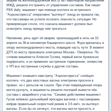
аварии на железнодорожном мосту на Павелецком направлении
МЖД, решили отстранить от управления составом. Как пишет
РБК daily, машинист при помощи коллеги из встречного
"Аэроэкспресса" оперативно "вытянул" поезд из провала так,
что пассажиры не успели осознать опасность ситуации. Но
проверяющие сочли, что сначала машинист должен был
осмотреть поезд прежде чем трогаться.
Напомним, речь идет об аварии, произошедшей в ночь на 10
апреля на 36-м километре Каширского шоссе. Фура врезалась в
опору железнодорожного моста, повредив часть пути. В момент
ДТП по мосту проезжала электричка Москва - Ожерелье. По
словам машиниста Алексея Гусева, первый вагон буквально
подбросило, и он применил экстренное торможение, оповестив
о ЧП все экстренные службы и другие составы.
Машинист ехавшего навстречу "Аэроэкспресса" сообщил
коллеге, что два хвостовых вагона электрички просели в
провал, но с рельсов не сошли. При этом поврежденная опора
могла рухнуть, и машинисты решили поскорей вывести оба
состава с аварийного участка. "Своими действиями машинист
Гусев избежал дальнейшей просадки вагонов с пассажирами,
избрав правильный скоростной режим в 3-5 км/ч, он вытянул
вагоны. Если бы он затянул, эти вагоны могли просесть и