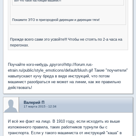
Вот что такое настоящий машинист!
Покажите ЭТО в пригородной дирекции и дирекции тяги!
Прежде всего сами это усвойте!!! Чтобы не стоять по 2-а часа на
перегонах.
Поучайте кого-нибудь другого!http://forum.rus-
etrain.ru/public/style_emoticons/default/blush.gif Такие "поучители"
навыпускают кучу бреда в виде инструкций, что потом
машинист разобраться не может на линии, как же правильно
действовать!
Валерий П
17 марта 2015 - 12:34
И всё же факт на лицо. В 1910 году, если исходить из выше
изложенного правила, таких работников турнули бы с
транспорта. Если у такого машиниста от инструкций "каша" в