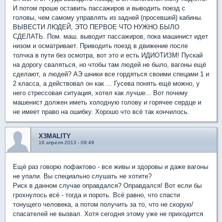
И потом проше оставить пассажиров и выводить поезд с
головы, чем самому управлять из задней (просевшей) кабины.
ВЫВЕСТИ ЛЮДЕЙ, ЭТО ПЕРВОЕ ЧТО НУЖНО БЫЛО
СДЕЛАТЬ. Пом. маш. выводит пассажиров, пока машинист идет
низом и осматривает. Приводить поезд в движение после
толчка в пути без осмотра, вот это и есть ИДИОТИЗМ! Пускай
на дорогу сваляться, но чтобы там людей не было, вагоны ещё
сделают, а людей? АЭ шники все гордяться своими спецами 1 и
2 класса, а действовал он как ... Гусева понять ещё можно, у
него стрессовая ситуация, хотел как лучше... Вот почему
машенист должен иметь холодную голову и горячее сердце и
не имеет право на ошибку. Хорошо что всё так кончилось.
X3MALITY
16 апреля 2013 - 09:49
Ещё раз говорю пофактово - все живы и здоровы и даже вагоны
не упали. Вы специально слушать не хотите?
Риск в данном случае оправдался? Оправдался! Вот если бы
грохнулось всё - тогда и пороть. Всё равно, что спасти
тонущего человека, а потом получить за то, что не скорую/
спасателей не вызвал. Хотя сегодня этому уже не приходится