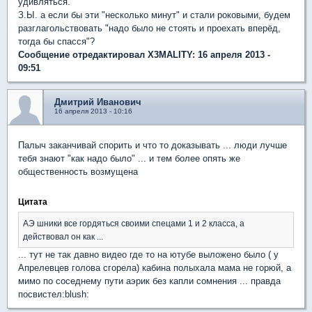
удивляться.
З.Ы. а если бы эти "несколько минут" и стали роковыми, будем
разглагольствовать "надо было не стоять и проехать вперёд,
тогда бы спасся"?
Сообщение отредактировал X3MALITY: 16 апреля 2013 -
09:51
Дмитрий Иванович
16 апреля 2013 - 10:16
Палыч заканчивай спорить и что то доказывать ... люди лучше
тебя знают "как надо было" ... и тем более опять же
общественность возмущена
Цитата
АЭ шники все гордяться своими спецами 1 и 2 класса, а
действовал он как ...
... тут не так давно видео где то на ютубе выложено было ( у
Апрелевцев голова сгорела) кабина полыхала мама не горюй, а
мимо по соседнему пути аэрик без капли сомнения ... правда
посвистел:blush: