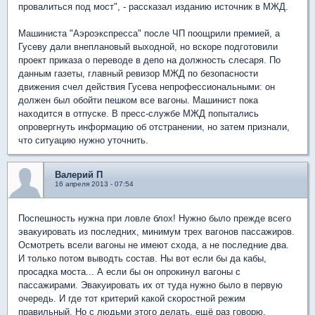
провалиться под мост", - рассказал изданию источник в МЖД.
Машиниста "Аэроэкспресса" после ЧП поощрили премией, а
Гусеву дали внеплановый выходной, но вскоре подготовили
проект приказа о переводе в депо на должность слесаря. По
данным газеты, главный ревизор МЖД по безопасности
движения счел действия Гусева непрофессиональными: он
должен был обойти пешком все вагоны. Машинист пока
находится в отпуске. В пресс-службе МЖД попытались
опровергнуть информацию об отстранении, но затем признали,
что ситуацию нужно уточнить.
Валерий П
16 апреля 2013 - 07:54
Поспешность нужна при ловле блох! Нужно было прежде всего
эвакуировать из последних, минимум трех вагонов пассажиров.
Осмотреть всели вагоны не имеют схода, а не последние два.
И только потом выводть состав. Ны вот если бы да кабы,
просадка моста... А если бы он опрокинул вагоны с
пассажирами. Эвакуировать их от туда нужно было в первую
очередь. И где тот критерий какой скоростной режим
правильный. Но с людьми этого делать, ещё раз говорю,