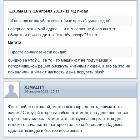
X3MALITY (16 апреля 2013 - 11:41) писал:
И не надо пожалуйста вешать мне ярлык "лучше видно"
наверное это в мой адрес ... и в мыслях не было кого то
обидеть и пригвоздить к "столбу позора":blush:
Цитата
Просто по-человечески обидно.
обидно за что? ... за то что машинист не подумавши и
погорячившись решил рискнуть жизнями людей, а его за это не
похвалили, а имеют наглость даже поругать:blush:
X3MALITY
16 апреля 2013 - 15:14
Фиг с ней, с похвалой, можно выговор сделать, снимать-то
зачем? С другой стороны забыл, что может на деле оно не так
строго получилось - может это показушная порка такая для
высокого начальство, которое только себя хвалит. Надеюсь
сделает выводы и быстро восстановят.