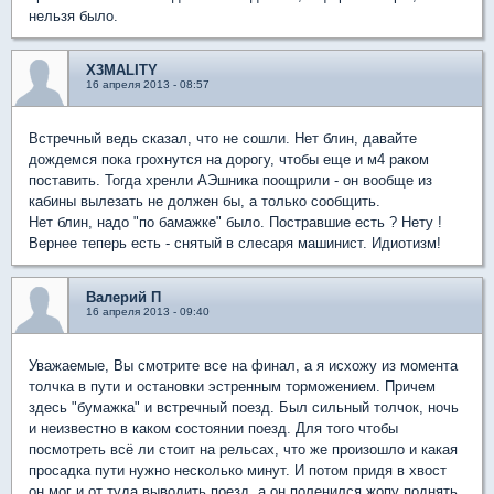
нельзя было.
X3MALITY
16 апреля 2013 - 08:57
Встречный ведь сказал, что не сошли. Нет блин, давайте
дождемся пока грохнутся на дорогу, чтобы еще и м4 раком
поставить. Тогда хренли АЭшника поощрили - он вообще из
кабины вылезать не должен бы, а только сообщить.
Нет блин, надо "по бамажке" было. Постравшие есть ? Нету !
Вернее теперь есть - снятый в слесаря машинист. Идиотизм!
Валерий П
16 апреля 2013 - 09:40
Уважаемые, Вы смотрите все на финал, а я исхожу из момента
толчка в пути и остановки эстренным торможением. Причем
здесь "бумажка" и встречный поезд. Был сильный толчок, ночь
и неизвестно в каком состоянии поезд. Для того чтобы
посмотреть всё ли стоит на рельсах, что же произошло и какая
просадка пути нужно несколько минут. И потом придя в хвост
он мог и от туда выводить поезд, а он поленился жопу поднять.