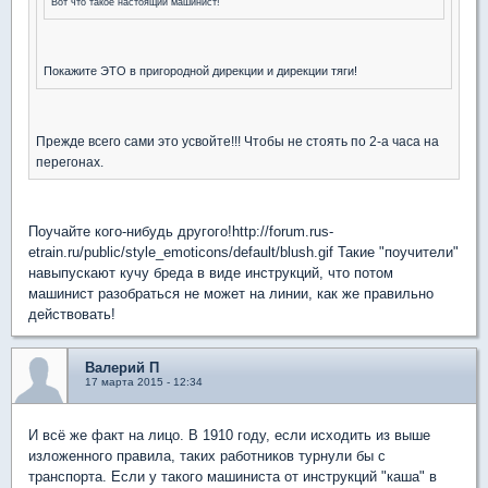
Вот что такое настоящий машинист!
Покажите ЭТО в пригородной дирекции и дирекции тяги!
Прежде всего сами это усвойте!!! Чтобы не стоять по 2-а часа на
перегонах.
Поучайте кого-нибудь другого!http://forum.rus-
etrain.ru/public/style_emoticons/default/blush.gif Такие "поучители"
навыпускают кучу бреда в виде инструкций, что потом
машинист разобраться не может на линии, как же правильно
действовать!
Валерий П
17 марта 2015 - 12:34
И всё же факт на лицо. В 1910 году, если исходить из выше
изложенного правила, таких работников турнули бы с
транспорта. Если у такого машиниста от инструкций "каша" в