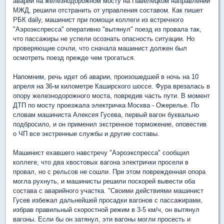
аварии на железнодорожном мосту на Павелецком направлении
МЖД, решили отстранить от управления составом. Как пишет
РБК daily, машинист при помощи коллеги из встречного
"Аэроэкспресса" оперативно "вытянул" поезд из провала так,
что пассажиры не успели осознать опасность ситуации. Но
проверяющие сочли, что сначала машинист должен был
осмотреть поезд прежде чем трогаться.
Напомним, речь идет об аварии, произошедшей в ночь на 10
апреля на 36-м километре Каширского шоссе. Фура врезалась в
опору железнодорожного моста, повредив часть пути. В момент
ДТП по мосту проезжала электричка Москва - Ожерелье. По
словам машиниста Алексея Гусева, первый вагон буквально
подбросило, и он применил экстренное торможение, оповестив
о ЧП все экстренные службы и другие составы.
Машинист ехавшего навстречу "Аэроэкспресса" сообщил
коллеге, что два хвостовых вагона электрички просели в
провал, но с рельсов не сошли. При этом поврежденная опора
могла рухнуть, и машинисты решили поскорей вывести оба
состава с аварийного участка. "Своими действиями машинист
Гусев избежал дальнейшей просадки вагонов с пассажирами,
избрав правильный скоростной режим в 3-5 км/ч, он вытянул
вагоны. Если бы он затянул, эти вагоны могли просесть и