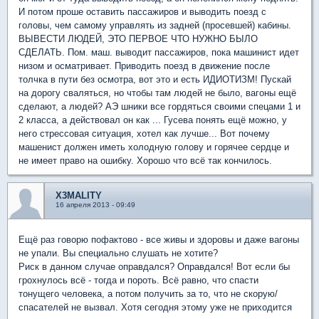
И потом проше оставить пассажиров и выводить поезд с
головы, чем самому управлять из задней (просевшей) кабины.
ВЫВЕСТИ ЛЮДЕЙ, ЭТО ПЕРВОЕ ЧТО НУЖНО БЫЛО
СДЕЛАТЬ. Пом. маш. выводит пассажиров, пока машинист идет
низом и осматривает. Приводить поезд в движение после
толчка в пути без осмотра, вот это и есть ИДИОТИЗМ! Пускай
на дорогу сваляться, но чтобы там людей не было, вагоны ещё
сделают, а людей? АЭ шники все гордяться своими спецами 1 и
2 класса, а действовал он как ... Гусева понять ещё можно, у
него стрессовая ситуация, хотел как лучше... Вот почему
машенист должен иметь холодную голову и горячее сердце и
не имеет право на ошибку. Хорошо что всё так кончилось.
X3MALITY
16 апреля 2013 - 09:49
Ещё раз говорю пофактово - все живы и здоровы и даже вагоны
не упали. Вы специально слушать не хотите?
Риск в данном случае оправдался? Оправдался! Вот если бы
грохнулось всё - тогда и пороть. Всё равно, что спасти
тонущего человека, а потом получить за то, что не скорую/
спасателей не вызвал. Хотя сегодня этому уже не приходится