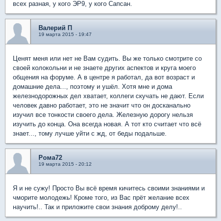
всех разная, у кого ЭР9, у кого Сапсан.
Валерий П
19 марта 2015 - 19:47
Ценят меня или нет не Вам судить. Вы же только смотрите со
своей колокольни и не знаете других аспектов и круга моего
общения на форуме. А в центре я работал, да вот возраст и
домашние дела..., поэтому и ушёл. Хотя мне и дома
железнодорожных дел хватает, коллеги скучать не дают. Если
человек давно работает, это не значит что он досканально
изучил все тонкости своего дела. Железную дорогу нельзя
изучить до конца. Она всегда новая. А тот кто считает что всё
знает..., тому лучше уйти с жд, от беды подальше.
Рома72
19 марта 2015 - 20:12
Я и не сужу! Просто Вы всё время кичитесь своими знаниями и
чморите молодежь! Кроме того, из Вас прёт желание всех
научить!.. Так и приложите свои знания доброму делу!..