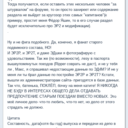
Тогда получается, если оставить этих нескольких человек "за
штурвалом" на форуме, то он просто захиреет или содержание
раздела не выйдет за кругозор этих самых "капитанов"(к
примеру, простит меня Фёдор Яшин, то в его случае раздел
будет исключительно про ЭР2 и модификации).
.
Ну и не фига подобного. Да, конечно, я фанат старого
подвижного состава, НО!
И ЭР2Р, и ЭР2Т, и даже ЭДшки я фотографирую с
удовольствием. Так же (по возможности), лезу в паспорта
вышеупомянутых поездов (Ripper соврать не даст), и не у тебя
ли , Макс, я спрашивал недостающие данные по ЭД4М? И не у
меня ли ты брал данные по постройке ЭР2Р и ЭР2Т? Кстати,
вышли их админинистраторам сайта- пригодятся в базе данных.
Так что, батенька, ПОКЛЁП, бочку на меня катите! Я НИКОГДА
НЕ БУДУ В ИНТЕРЕСАХ ОБЩЕГО ДЕЛА ОТДАВАТЬ
ПРЕДПОЧТЕНИЕ СТАРЫМ ПОЕЗДАМ ВМЕСТО НОВЫХ. Это
моё личное дело- что-то любить, что-то нет, но дело от этого
страдать не должно.
Цитата
Составность, дата(хотя бы год) выпуска и передачи из депо в