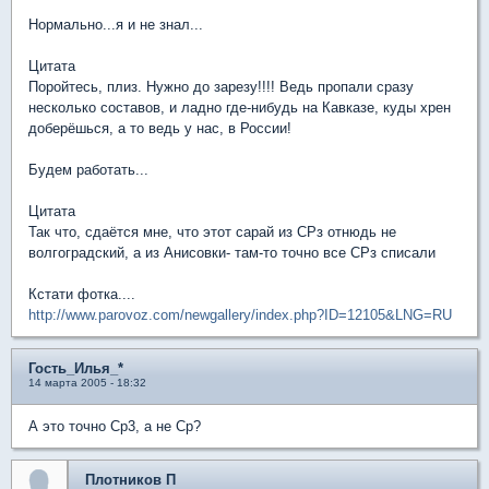
Нормально...я и не знал...
Цитата
Поройтесь, плиз. Нужно до зарезу!!!! Ведь пропали сразу
несколько составов, и ладно где-нибудь на Кавказе, куды хрен
доберёшься, а то ведь у нас, в России!
Будем работать...
Цитата
Так что, сдаётся мне, что этот сарай из СРз отнюдь не
волгоградский, а из Анисовки- там-то точно все СРз списали
Кстати фотка....
http://www.parovoz.com/newgallery/index.php?ID=12105&LNG=RU
Гость_Илья_*
14 марта 2005 - 18:32
А это точно Ср3, а не Ср?
Плотников П