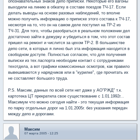
опознавательных знаков депо приписки. Некоторые его вагоны
выходили на линию в обкатку в составе поездов ТЧ-17. Если
делать выводы на основе разовых наблюдений, то вполне
можно получить информацию о приписке этого состава к ТЧ-17,
несмотря на то, что он на самом деле поступил на ТР-2 из
ТЧ-31. Для того, чтобы разобраться в реальном положении дел
достаточно зайти в дежурку и убедиться в том, что этот состав
пришел на ремонт и числится за цехом ТР-2. В большинстве
депо сети, в которых я лично был эта информация находится в
свободном доступе. Полностью согласен, что для получения
выписки из тех.паспорта необходим контакт с сотрудниками
техотдела, а вот графики комиссионных осмотров, как правило
вывешиваются у нарядчиков или в "курилке", где прочитать их
не составляет большого труда.
P.S. Максим, данных по всей сети нет даже у АО"РЖД" т.к.
картотека ЦТ прекратила свое существование с 1.01.1992г...
Максимум что можно сегодня найти - это текущая информация
по парку отдельных дорог на 1.01.2005г. без указания передач
между депо и дорогами.
Максим
07 марта 2005 - 12:25