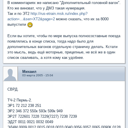
В комментариях же написано "Дополнительный головной вагон".
Кто же виноват, что у ДМЗ такая нумерация.
Так и по ЭТ2
http://rus-etrain.msk.ru/index.php?
action=...&ser=XT2&page=2
можно сказать, что их за 8000
выпустили
Если вы хотите, чтобы по мере выпуска полносоставные поезда
появлялись в конце списка, тогда надо было для
дополнительных вагонов отдельную страничку делать. Кстати
это мысль, ведь ещё моторные, прицепные, не всё же в один
список сваливать, а хотя кому как удобнее.
Михаил
03 марта 2005 - 15:04
СВРД.
ТЧ-2 Пермь-2.
ЭР1 72 212 238 251
ЭР2 346 372 550к 593к 599к 949
ЭР2Т 722601 7228 7229(7227) 7238 7239
ЭД2Т 0011 0021 0032 0049
ЭД4М 0009 0012 0015 0018 0033 0040 0056 0057 0065 0090К 0128