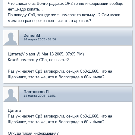
Что списано из Волгоградских ЭР2 точно информации вообще
нет...надо копать...
По поводу Ср3, так где же я номерок то возьму...? Сам кузов
миллион раз перекрашен...искать а архивах?
DemonM
14 марта 2005 - 08:56
Цитата(Violator @ Mar 13 2005, 07:05 PM)
Какой номерок у СРа, не знаете?
Раз уж насчет Ср3 заговорили, секция Ср3-11668, что на
Щербинке, это та же, что в Волгограде в 60-х была?
Плотников П
14 марта 2005 - 11:51
Цитата
Раз уж насчет Ср3 заговорили, секция Ср3-11668, что на
Щербинке, это та же, что в Волгограде в 60-х была?
Откуда такая информация?