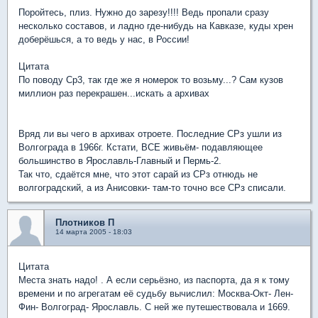
Поройтесь, плиз. Нужно до зарезу!!!! Ведь пропали сразу
несколько составов, и ладно где-нибудь на Кавказе, куды хрен
доберёшься, а то ведь у нас, в России!
Цитата
По поводу Ср3, так где же я номерок то возьму...? Сам кузов
миллион раз перекрашен...искать а архивах
Вряд ли вы чего в архивах отроете. Последние СРз ушли из
Волгограда в 1966г. Кстати, ВСЕ живьём- подавляющее
большинство в Ярославль-Главный и Пермь-2.
Так что, сдаётся мне, что этот сарай из СРз отнюдь не
волгоградский, а из Анисовки- там-то точно все СРз списали.
Плотников П
14 марта 2005 - 18:03
Цитата
Места знать надо! . А если серьёзно, из паспорта, да я к тому
времени и по агрегатам её судьбу вычислил: Москва-Окт- Лен-
Фин- Волгоград- Ярославль. С ней же путешествовала и 1669.