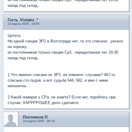
назад под склад..
Гость_Violator_*
13 марта 2005 - 19:05
Цитата
Ни одной секции ЭР2 в Волгограде нет..то что списали...уехало
на порезку...
из постоянников только секция Ср3...переделанная лет 20-30
назад под склад..
1.Что именно списано из ЭР2, не помните, случаем? 467-то
списана сто пудов, а вот судьба 544, 562, и иже с ними
непонятна.
2.Какой номерок у СРа, не знаете? Если нет, поройтесь при
случае- ХАРРРРОШЕЕ дело сделаете.
Плотников П
14 марта 2005 - 06:14