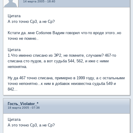
14 марта 2005 - 18:40
Цитата
А это точно Ср3, а не Ср?
Кстати да..мне Соболев Вадим говорил что-то вроде этого..но
точно не помню..
Цитата
1.Что именно списано из ЭР2, не помните, случаем? 467-то
списана сто пудов, а вот судьба 544, 562, и иже с ними
непонятна.
Ну да 467 точно списана, примерно в 1999 году, а с остальными
точно непонятно...к ним в добавок неизвестна судьба 549 и
842...
Гость_Violator_*
18 марта 2005 - 07:36
Цитата
А это точно Ср3, а не Ср?