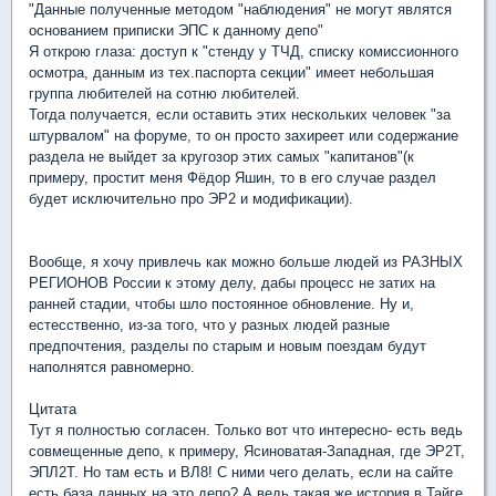
"Данные полученные методом "наблюдения" не могут являтся
основанием приписки ЭПС к данному депо"
Я открою глаза: доступ к "стенду у ТЧД, списку комиссионного
осмотра, данным из тех.паспорта секции" имеет небольшая
группа любителей на сотню любителей.
Тогда получается, если оставить этих нескольких человек "за
штурвалом" на форуме, то он просто захиреет или содержание
раздела не выйдет за кругозор этих самых "капитанов"(к
примеру, простит меня Фёдор Яшин, то в его случае раздел
будет исключительно про ЭР2 и модификации).
Вообще, я хочу привлечь как можно больше людей из РАЗНЫХ
РЕГИОНОВ России к этому делу, дабы процесс не затих на
ранней стадии, чтобы шло постоянное обновление. Ну и,
естесственно, из-за того, что у разных людей разные
предпочтения, разделы по старым и новым поездам будут
наполнятся равномерно.
Цитата
Тут я полностью согласен. Только вот что интересно- есть ведь
совмещенные депо, к примеру, Ясиноватая-Западная, где ЭР2Т,
ЭПЛ2Т. Но там есть и ВЛ8! С ними чего делать, если на сайте
есть база данных на это депо? А ведь такая же история в Тайге,