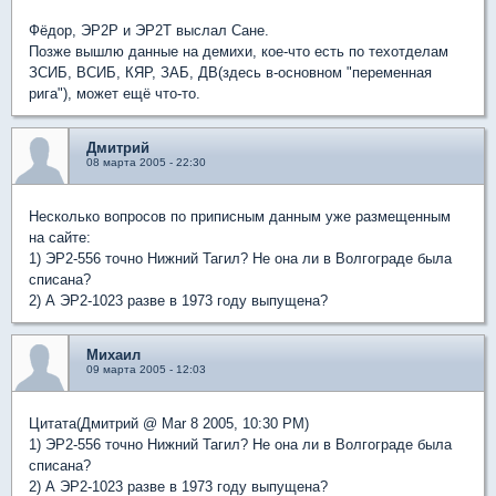
Фёдор, ЭР2Р и ЭР2Т выслал Сане.
Позже вышлю данные на демихи, кое-что есть по техотделам
ЗСИБ, ВСИБ, КЯР, ЗАБ, ДВ(здесь в-основном "переменная
рига"), может ещё что-то.
Дмитрий
08 марта 2005 - 22:30
Несколько вопросов по приписным данным уже размещенным
на сайте:
1) ЭР2-556 точно Нижний Тагил? Не она ли в Волгограде была
списана?
2) А ЭР2-1023 разве в 1973 году выпущена?
Михаил
09 марта 2005 - 12:03
Цитата(Дмитрий @ Mar 8 2005, 10:30 PM)
1) ЭР2-556 точно Нижний Тагил? Не она ли в Волгограде была
списана?
2) А ЭР2-1023 разве в 1973 году выпущена?