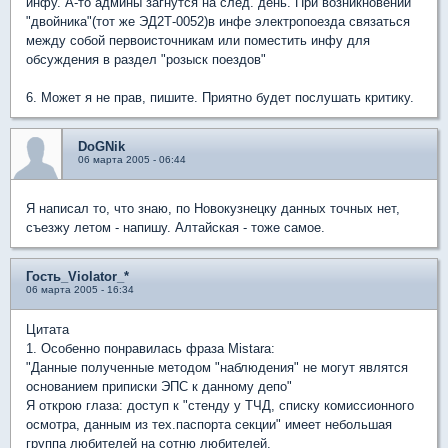
инфу. А-то админы загнутся на след. день. При возникновении
"двойника"(тот же ЭД2Т-0052)в инфе электропоезда связаться
между собой первоисточникам или поместить инфу для
обсуждения в раздел "розыск поездов"
6. Может я не прав, пишите. Приятно будет послушать критику.
DoGNik
06 марта 2005 - 06:44
Я написал то, что знаю, по Новокузнецку данных точных нет,
съезжу летом - напишу. Алтайская - тоже самое.
Гость_Violator_*
06 марта 2005 - 16:34
Цитата
1. Особенно понравилась фраза Mistarа:
"Данные полученные методом "наблюдения" не могут являтся
основанием приписки ЭПС к данному депо"
Я открою глаза: доступ к "стенду у ТЧД, списку комиссионного
осмотра, данным из тех.паспорта секции" имеет небольшая
группа любителей на сотню любителей.