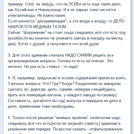
примеру. Глеб, не забудь, что на ЗСИБе есть ещё такие депо,
как Алтайская и Новокузнецк. И в их парках тоже числятся
электропоезда. Не важно какие.
Если начнётся "дискриминация", а это везде и всюду, то ДЕЛО
НАКРОЕТСЯ МЕДНЫМ ТАЗОМ.
Сейчас "форумянам" не стоит сюда скидывать всё что есть под
рукой(если вы конечно не уезжаете завтра в поездку на месяц-
два). Хотят с душой, а получается ото всей души.
3. Для этого админам сначала НАДО САМИМ решить все
организационные вопросы. Голова-то есть на плечах. Это
нелегко. Но раз есть стимул - то надо!
4. Я, например, предлагаю в основе содержания приписки взять
3 вечных вопроса: Что? Где? Когда? Разделение по иерархии
сделать по: дорогам, депо, сериям, номерам секций(здесь
брать все номерации вагонов, у каждого завода по-своему).
Составность, дата(хотя бы год) выпуска и передачи из депо в
депо, примечание тоже необходимы.
5. Только после решения "мнимых проблем" любителям надо
скидывать всё что есть(если не загрызёт совесть) админам в
указанном ими порядке. По-русски сказать - отфильтрованную