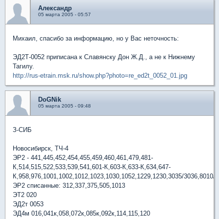
Александр
05 марта 2005 - 05:57
Михаил, спасибо за информацию, но у Вас неточность:
ЭД2Т-0052 приписана к Славянску Дон Ж.Д., а не к Нижнему
Тагилу.
http://rus-etrain.msk.ru/show.php?photo=re_ed2t_0052_01.jpg
DoGNik
05 марта 2005 - 09:48
З-СИБ
Новосибирск, ТЧ-4
ЭР2 - 441,445,452,454,455,459,460,461,479,481-
К,514,515,522,533,539,541,601-К,603-К,633-К,634,647-
К,958,976,1001,1002,1012,1023,1030,1052,1229,1230,3035/3036,8010/8
ЭР2 списанные: 312,337,375,505,1013
ЭТ2 020
ЭД2т 0053
ЭД4м 016,041к,058,072к,085к,092к,114,115,120