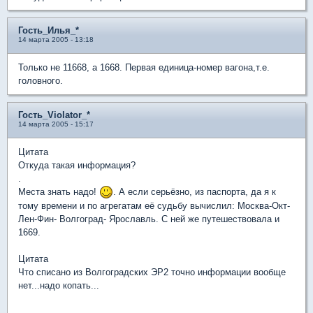
Гость_Илья_*
14 марта 2005 - 13:18
Только не 11668, а 1668. Первая единица-номер вагона,т.е.
головного.
Гость_Violator_*
14 марта 2005 - 15:17
Цитата
Откуда такая информация?
.
Места знать надо!
. А если серьёзно, из паспорта, да я к
тому времени и по агрегатам её судьбу вычислил: Москва-Окт-
Лен-Фин- Волгоград- Ярославль. С ней же путешествовала и
1669.
Цитата
Что списано из Волгоградских ЭР2 точно информации вообще
нет...надо копать...