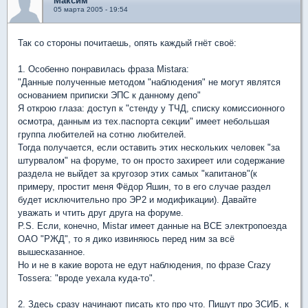
Максим
05 марта 2005 - 19:54
Так со стороны почитаешь, опять каждый гнёт своё:
1. Особенно понравилась фраза Mistarа:
"Данные полученные методом "наблюдения" не могут являтся
основанием приписки ЭПС к данному депо"
Я открою глаза: доступ к "стенду у ТЧД, списку комиссионного
осмотра, данным из тех.паспорта секции" имеет небольшая
группа любителей на сотню любителей.
Тогда получается, если оставить этих нескольких человек "за
штурвалом" на форуме, то он просто захиреет или содержание
раздела не выйдет за кругозор этих самых "капитанов"(к
примеру, простит меня Фёдор Яшин, то в его случае раздел
будет исключительно про ЭР2 и модификации). Давайте
уважать и чтить друг друга на форуме.
P.S. Если, конечно, Mistar имеет данные на ВСЕ электропоезда
ОАО "РЖД", то я дико извиняюсь перед ним за всё
вышесказанное.
Но и не в какие ворота не едут наблюдения, по фразе Crazy
Tossera: "вроде уехала куда-то".
2. Здесь сразу начинают писать кто про что. Пишут про ЗСИБ, к