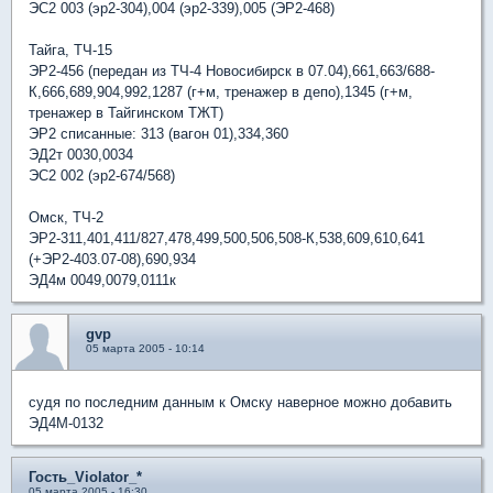
ЭС2 003 (эр2-304),004 (эр2-339),005 (ЭР2-468)
Тайга, ТЧ-15
ЭР2-456 (передан из ТЧ-4 Новосибирск в 07.04),661,663/688-
К,666,689,904,992,1287 (г+м, тренажер в депо),1345 (г+м,
тренажер в Тайгинском ТЖТ)
ЭР2 списанные: 313 (вагон 01),334,360
ЭД2т 0030,0034
ЭС2 002 (эр2-674/568)
Омск, ТЧ-2
ЭР2-311,401,411/827,478,499,500,506,508-К,538,609,610,641
(+ЭР2-403.07-08),690,934
ЭД4м 0049,0079,0111к
gvp
05 марта 2005 - 10:14
судя по последним данным к Омску наверное можно добавить
ЭД4М-0132
Гость_Violator_*
05 марта 2005 - 16:30