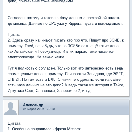
депо, примечание тоже необходимы.
Согласен, потому и готовлю базу данных с постройкой вплоть
до месяца. Данные по ЭР1 уже у Rippera, пусть и выкладывает.
Цитата
2. Здесь сразу начинают писать кто про что. Пишут про ЗСИБ, к
примеру. Глеб, не забудь, что на ЗСИБе есть ещё такие депо,
как Алтайская и Новокузнецк. И в их парках тоже числятся
электропоезда. Не важно какие.
Тут я полностью согласен. Только вот что интересно- есть ведь
совмещенные депо, к примеру, Ясиноватая-Западная, где ЭР2Т,
ЭПЛ2Т. Но там есть и ВЛ8! С ними чего делать, если на сайте
есть база данных на это депо? А ведь такая же история в Тайге,
Иркутске-Сорт, Славянске, Запорожье-2, и т.д.
Александр
06 марта 2005 - 20:10
Цитата
1. Особенно понравилась фраза Mistarа: