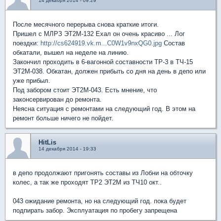
14 декабря 2014 - 09:29
После месячного перерыва снова краткие итоги.
Пришел с МЛРЗ ЭТ2М-132 Ехал он очень красиво ... Лог
поездки:
http://cs624919.vk.m...C0W1v9nxQG0.jpg
Состав
обкатали, вышел на неделе на линию.
Закончил проходить в 6-вагонной составности ТР-3 в ТЧ-15
ЭТ2М-038. Обкатан, должен прибыть со дня на день в депо или
уже прибыл.
Под забором стоит ЭТ2М-043. Есть мнение, что
законсервирован до ремонта.
Неясна ситуация с ремонтами на следующий год. В этом на
ремонт больше ничего не пойдет.
HitLis
14 декабря 2014 - 19:33
в депо продолжают пригонять составы из Лобни на обточку
колес, а так же проходят ТР2 ЭТ2М из ТЧ10 окт..
043 ожидание ремонта, но на следующий год. пока будет
подпирать забор. Эксплуатация по пробегу запрещена