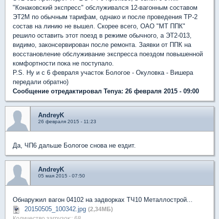
"Конаковский экспресс" обслуживался 12-вагонным составом
ЭТ2М по обычным тарифам, однако и после проведения ТР-2
состав на линию не вышел. Скорее всего, ОАО "МТ ППК"
решило оставить этот поезд в режиме обычного, а ЭТ2-013,
видимо, законсервирован после ремонта. Заявки от ППК на
восстановление обслуживание экспресса поездом повышенной
комфортности пока не поступало.
P.S. Ну и с 6 февраля участок Бологое - Окуловка - Вишера
передали обратно)
Сообщение отредактировал Tenya: 26 февраля 2015 - 09:00
AndreyK
26 февраля 2015 - 11:23
Да, ЧП6 дальше Бологое снова не ездит.
AndreyK
05 мая 2015 - 07:50
Обнаружил вагон 04102 на задворках ТЧ10 Металлострой...
20150505_100342.jpg
(2,34МБ)
Количество загрузок:: 68