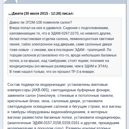
Джити (30 июля 2015 - 12:26) писал:
Давно ли ЭТ2М-108 поменяли салон?
Вчера попал на нее и удивился. Сидения с подголовниками,
напоминающие те, что в ЭД4М-0267,0270, но немного другие,
белая пластиковая отделка салона, люминесцентная световая
линия, табло электронное над дверьми, сами салонные двери
тоже новые - с окнами, как в последних ЭД4М - трапецией. По
торцам салонов установлено что-то, вроде небольших багажных
полок, а на крыше, над тамбурами, стоят ящики, похожие на
кондиционеры (но меньше размерами, чем в ЭД4М и ЭТ4А).
В теме нашел только, что он прошел ТР-3 в январе.
Состав подвергли модернизации: установлены винтовые
компрессоры (АКВ-065), светодиодные буферные фонари,
заменили салон (линолеум, стеновые и потолочные панели,
кресельные блоки, окна, салонные двери, установили
светодиодное освещение салонов и бегущие строки, все вагоны
и тамбуры оборудованы видеонаблюдением, в моторных
вагонах разместили багажные полки, установили кондиционеры,
(аналогичные ЭД4М-0157,0158,0159,0161 и другим, прошедшим
модернизацию в прошлом году). Размеры конденсаторных