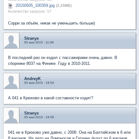
20150505_100359.jpg
(2,15МБ)
Количество загрузок:: 57
Сорри за объём, никак не уменьшить больше)
Stranyx
05 мая 2015 - 11:08
В последний раз он ездил с пассажирами очень давно. В
сборнике 8037 на Финике. Году в 2010-2011.
AndreyK
05 мая 2015 - 19:54
А 041 в Крюково в какой составности ходит?
Stranyx
05 мая 2015 - 19:59
041 не в Крюково уже давно, с 2008. Она на Балтийском в 6 или
8 вагонов. На лето на Ломоносов и Гатчину будут по 6 вагонов