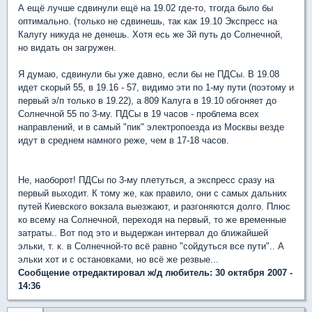
А ещё лучше сдвинули ещё на 19.02 где-то, тгогда было бы
оптимально. (только не сдвинешь, так как 19.10 Экспресс на
Калугу никуда не денешь. Хотя есь же 3й путь до Солнечной,
но видать он загружен.
Я думаю, сдвинули бы уже давно, если бы не ПДСы. В 19.08
идет скорый 55, в 19.16 - 57, видимо эти по 1-му пути (поэтому и
первый э/п только в 19.22), а 809 Калуга в 19.10 обгоняет до
Солнечной 55 по 3-му. ПДСы в 19 часов - проблема всех
направлений, и в самый "пик" электропоезда из Москвы везде
идут в среднем намного реже, чем в 17-18 часов.
Не, наоборот! ПДСы по 3-му плетуться, а экспресс сразу на
первый выходит. К тому же, как правило, они с самых дальних
путей Киевского вокзала выезжают, и разгоняются долго. Плюс
ко всему на Солнечной, переходя на первый, то же временные
затраты.. Вот под это и выдержан интервал до ближайшей
эльки, т. к. в Солнечной-то всё равно "сойдуться все пути".. А
эльки хот и с остановками, но всё же резвые...
Сообщение отредактировал ж/д любитель: 30 октября 2007 -
14:36