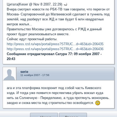
Цитата(Keser @ Nov 8 2007, 22:29)
Вчера смотрел новости по РБК-ТВ там говорили, что перегон от
Москва- Сортировочной до Матвеевской сделают в туннель под
землёй, над разберут все ЖД и там будет 6 млн квадратных
метров жилья...
Правительство Москвы уже договорилось с РЖД и данный
проект будет реализовываться вместе.
Сейчас идут проектный работы.
http://press.rzd.ru/wps/portal/press?STRUC...d=463&id=206435
http://press.rzd.ru/wps/portal/press?STRUC...d=463&id=206436
Сообщение отредактировал Сатурн 77: 09 ноября 2007 -
20:43
serie
11 ноября 2007 - 17:56
ага и эта платформа похоронит под собой часть Киевского
хода. И тогда уже появится перспектива убрать вокзал куда
нить за Солнечную - Переделкино, а туда протянуть монохрень.
заодно и скока места под строительство освободится.