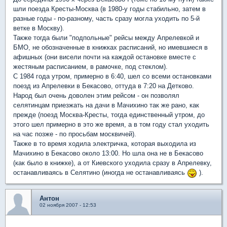
шли поезда Кресты-Москва (в 1980-у годы стабильно, затем в
разные годы - по-разному, часть сразу могла уходить по 5-й
ветке в Москву).
Также тогда были "подпольные" рейсы между Апрелевкой и
БМО, не обозначенные в книжках расписаний, но имевшиеся в
афишных (они висели почти на каждой остановке вместе с
жестяным расписанием, в рамочке, под стеклом).
С 1984 года утром, примерно в 6:40, шел со всеми остановками
поезд из Апрелевки в Бекасово, оттуда в 7:20 на Детково.
Народ был очень доволен этим рейсом - он позволял
селятинцам приезжать на дачи в Мачихино так же рано, как
прежде (поезд Москва-Кресты, тогда единственный утром, до
этого шел примерно в это же время, а в том году стал уходить
на час позже - по просьбам москвичей).
Также в то время ходила электричка, которая выходила из
Мачихино в Бекасово около 13:00. Но шла она не в Бекасово
(как было в книжке), а от Киевского уходила сразу в Апрелевку,
останавливаясь в Селятино (иногда не останавливаясь
).
Антон
02 ноября 2007 - 12:53