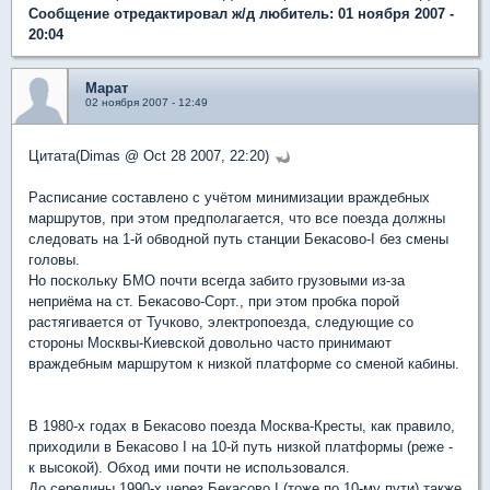
Сообщение отредактировал ж/д любитель: 01 ноября 2007 -
20:04
Марат
02 ноября 2007 - 12:49
Цитата(Dimas @ Oct 28 2007, 22:20)
Расписание составлено с учётом минимизации враждебных
маршрутов, при этом предполагается, что все поезда должны
следовать на 1-й обводной путь станции Бекасово-I без смены
головы.
Но поскольку БМО почти всегда забито грузовыми из-за
неприёма на ст. Бекасово-Сорт., при этом пробка порой
растягивается от Тучково, электропоезда, следующие со
стороны Москвы-Киевской довольно часто принимают
враждебным маршрутом к низкой платформе со сменой кабины.
В 1980-х годах в Бекасово поезда Москва-Кресты, как правило,
приходили в Бекасово I на 10-й путь низкой платформы (реже -
к высокой). Обход ими почти не использовался.
До середины 1990-х через Бекасово I (тоже по 10-му пути) также