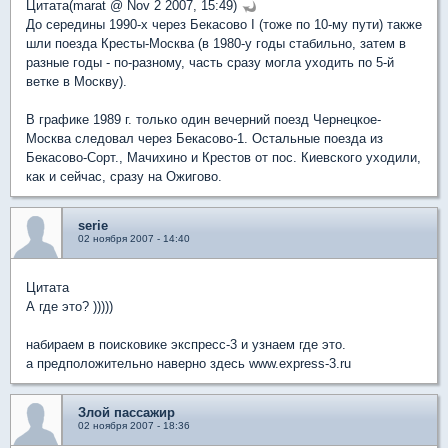
Цитата(marat @ Nov 2 2007, 15:49)
До середины 1990-х через Бекасово I (тоже по 10-му пути) также
шли поезда Кресты-Москва (в 1980-у годы стабильно, затем в
разные годы - по-разному, часть сразу могла уходить по 5-й
ветке в Москву).
В графике 1989 г. только один вечерний поезд Чернецкое-
Москва следовал через Бекасово-1. Остальные поезда из
Бекасово-Сорт., Мачихино и Крестов от пос. Киевского уходили,
как и сейчас, сразу на Ожигово.
serie
02 ноября 2007 - 14:40
Цитата
А где это? )))))
набираем в поисковике экспресс-3 и узнаем где это.
а предположительно наверно здесь www.express-3.ru
Злой пассажир
02 ноября 2007 - 18:36