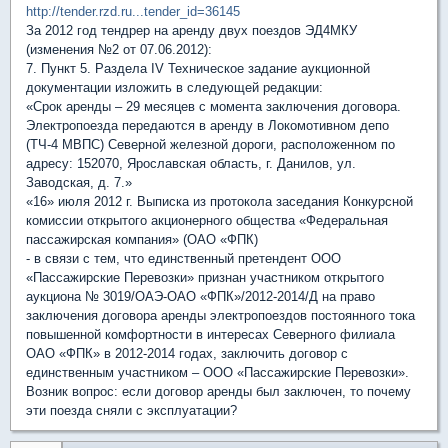
http://tender.rzd.ru...tender_id=36145
За 2012 год тендрер на аренду двух поездов ЭД4МКУ
(изменения №2 от 07.06.2012):
7. Пункт 5. Раздела IV Техническое задание аукционной
документации изложить в следующей редакции:
«Срок аренды – 29 месяцев с момента заключения договора.
Электропоезда передаются в аренду в Локомотивном депо
(ТЧ-4 МВПС) Северной железной дороги, расположенном по
адресу: 152070, Ярославская область, г. Данилов, ул.
Заводская, д. 7.»
«16» июля 2012 г. Выписка из протокола заседания Конкурсной
комиссии открытого акционерного общества «Федеральная
пассажирская компания» (ОАО «ФПК)
- в связи с тем, что единственный претендент ООО
«Пассажирские Перевозки» признан участником открытого
аукциона № 3019/ОАЭ-ОАО «ФПК»/2012-2014/Д на право
заключения договора аренды электропоездов постоянного тока
повышенной комфортности в интересах Северного филиала
ОАО «ФПК» в 2012-2014 годах, заключить договор с
единственным участником – ООО «Пассажирские Перевозки».
Возник вопрос: если договор аренды был заключен, то почему
эти поезда сняли с эксплуатации?