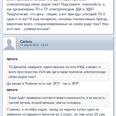
электропоезда обоих родов тока? Подскажите, пожалуйста, а
как организованы ТО и ТР электропоездов ЭД4 и ЭД9?
Предполагаю, что цеха - общие, а вот бригады слесарей ТО-3,
одни и те же? И ещё интересно, колонны локомотивных бригад -
вероятнее всего, специализированные на своём роде тока? Или,
всё-таки, - универсальные?
Cartesy
27 марта 2012 - 19:23
Цитата
ТЧ-Данилов, наверное, единственное на сети РЖД, а может, и
всего пространства 1520 мм, где в парке приписки электропоезда
обоих родов тока?
Да вроде в Рыбном есть как ЭР2*, так и ЭР9*.
Цитата
Тогда будет примерно соответствовать реальности, а не как есть -
третий битком, второй меньше, чем на половину...
Странно, в октябре ездил, назад за неделю купил один из
немногих оставшихся билетов во 2 класс, их там штук 20 уже