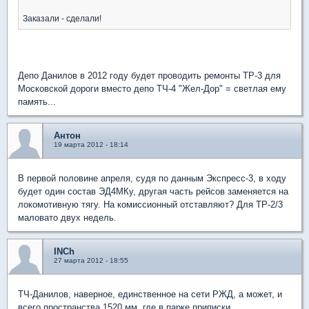
Заказали - сделали!
Депо Данилов в 2012 году будет проводить ремонты ТР-3 для
Московской дороги вместо депо ТЧ-4 "Жел-Дор" = светлая ему
память...
Антон
19 марта 2012 - 18:14
В первой половине апреля, судя по данным Экспресс-3, в ходу
будет один состав ЭД4МКу, другая часть рейсов заменяется на
локомотивную тягу. На комиссионный отставляют? Для ТР-2/3
маловато двух недель.
INCh
27 марта 2012 - 18:55
ТЧ-Данилов, наверное, единственное на сети РЖД, а может, и
всего пространства 1520 мм, где в парке приписки