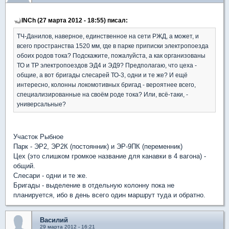
INCh (27 марта 2012 - 18:55) писал:
ТЧ-Данилов, наверное, единственное на сети РЖД, а может, и
всего пространства 1520 мм, где в парке приписки электропоезда
обоих родов тока? Подскажите, пожалуйста, а как организованы
ТО и ТР электропоездов ЭД4 и ЭД9? Предполагаю, что цеха -
общие, а вот бригады слесарей ТО-3, одни и те же? И ещё
интересно, колонны локомотивных бригад - вероятнее всего,
специализированные на своём роде тока? Или, всё-таки, -
универсальные?
Участок Рыбное
Парк - ЭР2, ЭР2К (постоянник) и ЭР-9ПК (переменник)
Цех (это слишком громкое название для канавки в 4 вагона) -
общий.
Слесари - одни и те же.
Бригады - выделение в отдельную колонну пока не
планируется, ибо в день всего один маршрут туда и обратно.
Василий
29 марта 2012 - 16:21