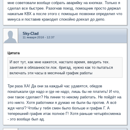
мне советовали вообще собрать аварийку на кнопках. Только я
сделал все быстрее. Разогнав поезд, помощник просто держал
нажатым КВХ а после этого с помощью позвонки определил что
минуса и поставив кракодил спокойно доехал до депо.
Sky-Clad
11 января 2016 - 12:37
Цитата
И вот тут, как мне кажется, настало время, вводить тех.
занятия в обязанности лок. бригад, нужно как то пытаться
включать эти часы в месячный график работы
Три раза ХА! Да они за каждый час удавятся, обедов
понатыкали где надо и где не надо, лишь бы не платить! И что,
они такое сделают? На линии то некому работать. Не пойдёт на
это никто. Хотя работники я думаю не были бы против. А всё
ждя чего/? Чтобы у тебя смен было больше и график Г. А
теперешний график итак полное Г! Хотя раньше четырёхсменка
- это вообще был ад.