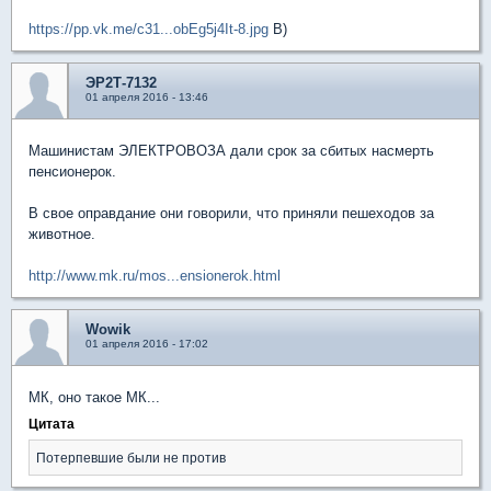
https://pp.vk.me/c31...obEg5j4It-8.jpg
B)
ЭР2Т-7132
01 апреля 2016 - 13:46
Машинистам ЭЛЕКТРОВОЗА дали срок за сбитых насмерть
пенсионерок.
В свое оправдание они говорили, что приняли пешеходов за
животное.
http://www.mk.ru/mos...ensionerok.html
Wowik
01 апреля 2016 - 17:02
МК, оно такое МК...
Цитата
Потерпевшие были не против