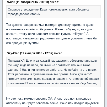
№ной (11 января 2016 - 10:30) писал:
Спорное утверждение. Как я помню, новые лыжи обошлись
гораздо дороже старых.
Так ценник наверняка был выгоден для закупщиков, с целю
пополнения семейного бюджета. Жене шубу надо, на курорт
свозить, тачку себе классом повыше купить :rolleyes:" А
поставщик наверняка предложил выгодные условия, лишь бы
его продукцию купили.
Sky-Clad (11 января 2016 - 12:37) писал:
Три раза ХА! Да они за каждый час удавятся, обедов понатыкали
где надо и где не надо, лишь бы не платить! И что, они такое
сделают? На линии то некому работать. Не пойдёт на это никто.
Хотя работники я думаю не были бы против. А всё ждя чего/?
Чтобы у тебя смен было больше и график Г. А теперешний график
итак полное Г! Хотя раньше четырёхсменка - это вообще был ад.
Ну это пока можно говорить ХА. А система по нынешнему
алгоритму не будет работать вечно. Рано или поздно придется