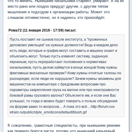
что то менять. Нынешнее начальники стареют, умирают. А на их
место рано или поздно придудт другие, с другим типом
мышления и подходом к организации работы. Может это
слишком оптимистично, но я надеюсь это произойдёт.
Рома72 (11 января 2016 - 17:59) писал:
Пусть поставят не сынков после института, а "проженных
деповских умельцев" на нужные должности! Ведь в каждом депо
есть люди, которые и график могут составить и машину знают и
объяснить могут. Только пусть изменят систему, заданную
якуниным, пусть переработают положения о нормативах
начальников, пусть делом займутся в конце концов! Кому нужны
фиктивные внезапные проверки? Кому нужны отнятые талоны по
разнарядке, если люди не нарушали? Зачем нужны экзамены для
машинистов на компьютере с бредовыми вопросами про
параметры закрепления груза на вагоне или про неисправности
боковой рамы грузового вагона? Объясните им, и если они Вас
услышат, то тогда и можно будет говорить о пользе обсуждения
на форуме каких то вопросов.... А пока это всё....http://forum.rus-
etrain.ru/public/style_emoticons/default/blush.gif
К сожалению, грамотные специалисты, при нынешнем режиме
как правило боятся расти, потому что нынешний карьерный