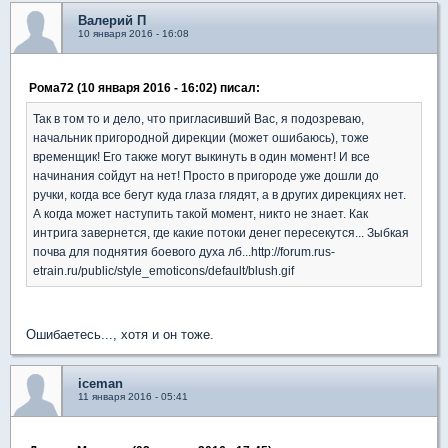
Валерий П
10 января 2016 - 16:08
Рома72 (10 января 2016 - 16:02) писал:
Так в том то и дело, что пригласивший Вас, я подозреваю,
начальник пригородной дирекции (может ошибаюсь), тоже
временщик! Его также могут выкинуть в один момент! И все
начинания сойдут на нет! Просто в пригороде уже дошли до
ручки, когда все бегут куда глаза глядят, а в других дирекциях нет.
А когда может наступить такой момент, никто не знает. Как
интрига завернется, где какие потоки денег пересекутся... Зыбкая
почва для поднятия боевого духа лб...http://forum.rus-
etrain.ru/public/style_emoticons/default/blush.gif
Ошибаетесь..., хотя и он тоже.
iceman
11 января 2016 - 05:41