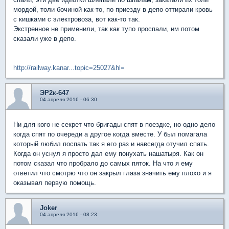
мордой, толи бочиной как-то, по приезду в депо оттирали кровь
с кишками с электровоза, вот как-то так.
Экстренное не применили, так как тупо проспали, им потом
сказали уже в депо.
http://railway.kanar...topic=25027&hl=
ЭР2к-647
04 апреля 2016 - 06:30
Ни для кого не секрет что бригады спят в поездке, но одно дело
когда спят по очереди а другое когда вместе. У был помагала
который любил поспать так я его раз и навсегда отучил спать.
Когда он уснул я просто дал ему понухать нашатыря. Как он
потом сказал что пробрало до самых пяток. На что я ему
ответил что смотрю что он закрыл глаза значить ему плохо и я
оказывал первую помощь.
Joker
04 апреля 2016 - 08:23