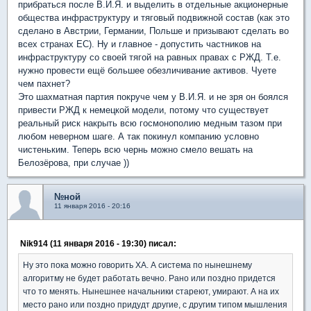
прибраться после В.И.Я. и выделить в отдельные акционерные
общества инфраструктуру и тяговый подвижной состав (как это
сделано в Австрии, Германии, Польше и призывают сделать во
всех странах ЕС). Ну и главное - допустить частников на
инфраструктуру со своей тягой на равных правах с РЖД. Т.е.
нужно провести ещё большее обезличивание активов. Чуете
чем пахнет?
Это шахматная партия покруче чем у В.И.Я. и не зря он боялся
привести РЖД к немецкой модели, потому что существует
реальный риск накрыть всю госмонополию медным тазом при
любом неверном шаге. А так покинул компанию условно
чистеньким. Теперь всю чернь можно смело вешать на
Белозёрова, при случае ))
№ной
11 января 2016 - 20:16
Nik914 (11 января 2016 - 19:30) писал:
Ну это пока можно говорить ХА. А система по нынешнему
алгоритму не будет работать вечно. Рано или поздно придется
что то менять. Нынешнее начальники стареют, умирают. А на их
место рано или поздно придудт другие, с другим типом мышления