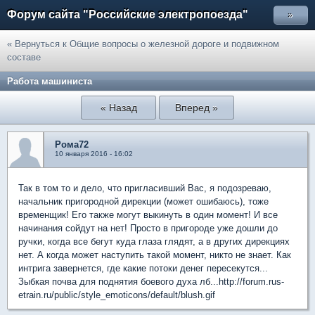
Форум сайта "Российские электропоезда"
»
« Вернуться к Общие вопросы о железной дороге и подвижном
составе
Работа машиниста
« Назад
Вперед »
Рома72
10 января 2016 - 16:02
Так в том то и дело, что пригласивший Вас, я подозреваю,
начальник пригородной дирекции (может ошибаюсь), тоже
временщик! Его также могут выкинуть в один момент! И все
начинания сойдут на нет! Просто в пригороде уже дошли до
ручки, когда все бегут куда глаза глядят, а в других дирекциях
нет. А когда может наступить такой момент, никто не знает. Как
интрига завернется, где какие потоки денег пересекутся...
Зыбкая почва для поднятия боевого духа лб...http://forum.rus-
etrain.ru/public/style_emoticons/default/blush.gif