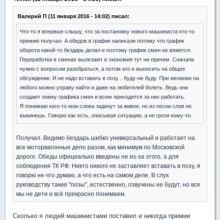
Валерий П (11 января 2016 - 14:02) писал:
Что-то я впервые слышу, что за постановку нового машиниста кто-то
премию получал. А обедов в график напихали потому что график
оборота какой-то бездарь делал и поэтому график смен не вяжется.
Переработки в сменах вылезают и экономия тут ни причем. Сначала
нужно с вопросом разобраться, а потом его и выносить на общее
обсуждение. И не надо вставать в позу... буду-не буду. При желании на
любого можно управу найти и даже на любителей болеть. Ведь они
создают ломку графика смен и всем приходится за них работать.
Я понимаю кого-то мои слова заденут за живое, но из песни слов не
выкинешь. Говорю как есть, описывая ситуацию, а не грозя кому-то.
Получал. Видимо бездарь шибко универсальный и работает на
все моторвагонные депо разом, как минимум по Московской
дороге. Обеды официально введены не из-за этого, а для
соблюдения ТК РФ. Никто никого не заставляет вставать в позу, я
говорю не что думаю, а что есть на самом деле. В слух
руководству такие "позы", естественно, озвучены не будут, но все
мы не дети и всё прекрасно понимаем.
Сколько я людей машинистами поставил и никогда премии