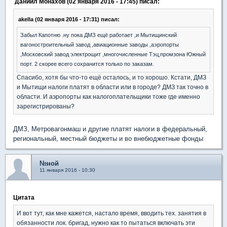
Даниил Монахов (02 января 2016 - 17:45) писал:
akella (02 января 2016 - 17:31) писал:
Забыл Капотню .ну пока ДМЗ ещё работает ,и Мытищинский
вагоностроительный завод ,авиационные заводы ,аэропорты
,Московский завод электрощит ,многочисленные Тэц,промзона Южный
порт. 2 скорее всего сохранится только по заказам.
Спасибо, хотя бы что-то ещё осталось, и то хорошо. Кстати, ДМЗ
и Мытищи налоги платят в области или в городе? ДМЗ так точно в
области. И аэропорты как налогоплательщики тоже где именно
зарегистрированы?
ДМЗ, Метровагонмаш и другие платят налоги в федеральный,
региональный, местный бюджеты и во внебюджетные фонды
№ной
11 января 2016 - 10:30
Цитата
И вот тут, как мне кажется, настало время, вводить тех. занятия в
обязанности лок. бригад, нужно как то пытаться включать эти