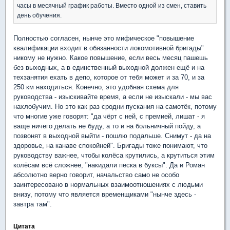
часы в месячный график работы. Вместо одной из смен, ставить
день обучения.
Полностью согласен, нынче это мифическое "повышение
квалификации входит в обязанности локомотивной бригады"
никому не нужно. Какое повышение, если весь месяц пашешь
без выходных, а в единственный выходной должен ещё и на
техзанятия ехать в депо, которое от тебя может и за 70, и за
250 км находиться. Конечно, это удобная схема для
руководства - изыскивайте время, а если не изыскали - мы вас
нахлобучим. Но это как раз сродни пускания на самотёк, потому
что многие уже говорят: "да чёрт с ней, с премией, лишат - я
ваще ничего делать не буду, а то и на больничный пойду, а
позвонят в выходной выйти - пошлю подальше. Снимут - да на
здоровье, на канаве спокойней". Бригады тоже понимают, что
руководству важнее, чтобы колёса крутились, а крутиться этим
колёсам всё сложнее, "накидали песка в буксы". Да и Роман
абсолютно верно говорит, начальство само не особо
заинтересовано в нормальных взаимоотношениях с людьми
внизу, потому что является временщиками "нынче здесь -
завтра там".
Цитата