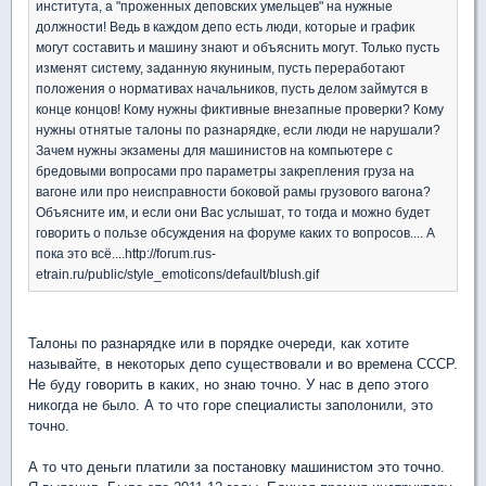
института, а "проженных деповских умельцев" на нужные
должности! Ведь в каждом депо есть люди, которые и график
могут составить и машину знают и объяснить могут. Только пусть
изменят систему, заданную якуниным, пусть переработают
положения о нормативах начальников, пусть делом займутся в
конце концов! Кому нужны фиктивные внезапные проверки? Кому
нужны отнятые талоны по разнарядке, если люди не нарушали?
Зачем нужны экзамены для машинистов на компьютере с
бредовыми вопросами про параметры закрепления груза на
вагоне или про неисправности боковой рамы грузового вагона?
Объясните им, и если они Вас услышат, то тогда и можно будет
говорить о пользе обсуждения на форуме каких то вопросов.... А
пока это всё....http://forum.rus-
etrain.ru/public/style_emoticons/default/blush.gif
Талоны по разнарядке или в порядке очереди, как хотите
называйте, в некоторых депо существовали и во времена СССР.
Не буду говорить в каких, но знаю точно. У нас в депо этого
никогда не было. А то что горе специалисты заполонили, это
точно.
А то что деньги платили за постановку машинистом это точно.