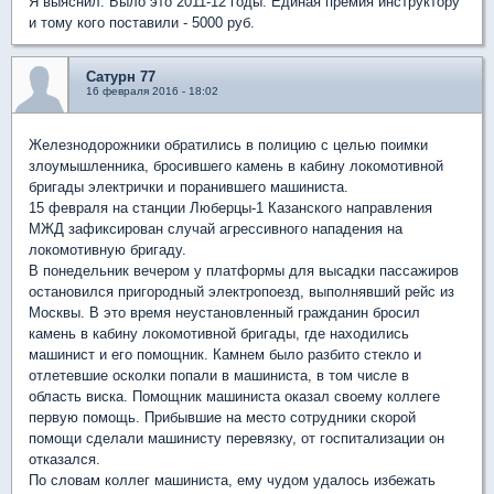
Я выяснил. Было это 2011-12 годы. Единая премия инструктору
и тому кого поставили - 5000 руб.
Сатурн 77
16 февраля 2016 - 18:02
Железнодорожники обратились в полицию с целью поимки
злоумышленника, бросившего камень в кабину локомотивной
бригады электрички и поранившего машиниста.
15 февраля на станции Люберцы-1 Казанского направления
МЖД зафиксирован случай агрессивного нападения на
локомотивную бригаду.
В понедельник вечером у платформы для высадки пассажиров
остановился пригородный электропоезд, выполнявший рейс из
Москвы. В это время неустановленный гражданин бросил
камень в кабину локомотивной бригады, где находились
машинист и его помощник. Камнем было разбито стекло и
отлетевшие осколки попали в машиниста, в том числе в
область виска. Помощник машиниста оказал своему коллеге
первую помощь. Прибывшие на место сотрудники скорой
помощи сделали машинисту перевязку, от госпитализации он
отказался.
По словам коллег машиниста, ему чудом удалось избежать