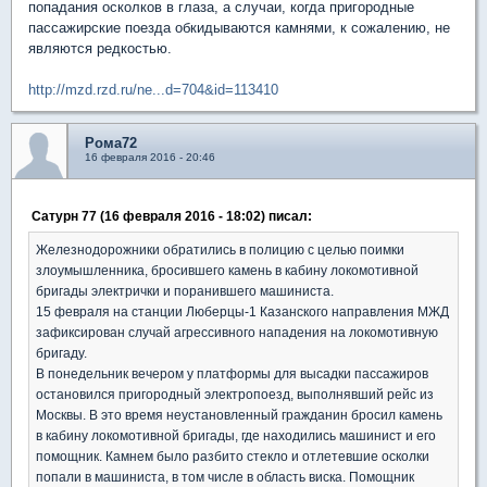
попадания осколков в глаза, а случаи, когда пригородные
пассажирские поезда обкидываются камнями, к сожалению, не
являются редкостью.
http://mzd.rzd.ru/ne...d=704&id=113410
Рома72
16 февраля 2016 - 20:46
Сатурн 77 (16 февраля 2016 - 18:02) писал:
Железнодорожники обратились в полицию с целью поимки
злоумышленника, бросившего камень в кабину локомотивной
бригады электрички и поранившего машиниста.
15 февраля на станции Люберцы-1 Казанского направления МЖД
зафиксирован случай агрессивного нападения на локомотивную
бригаду.
В понедельник вечером у платформы для высадки пассажиров
остановился пригородный электропоезд, выполнявший рейс из
Москвы. В это время неустановленный гражданин бросил камень
в кабину локомотивной бригады, где находились машинист и его
помощник. Камнем было разбито стекло и отлетевшие осколки
попали в машиниста, в том числе в область виска. Помощник