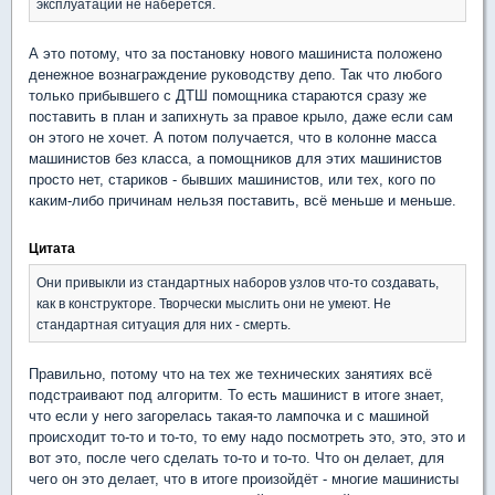
эксплуатации не наберется.
А это потому, что за постановку нового машиниста положено
денежное вознаграждение руководству депо. Так что любого
только прибывшего с ДТШ помощника стараются сразу же
поставить в план и запихнуть за правое крыло, даже если сам
он этого не хочет. А потом получается, что в колонне масса
машинистов без класса, а помощников для этих машинистов
просто нет, стариков - бывших машинистов, или тех, кого по
каким-либо причинам нельзя поставить, всё меньше и меньше.
Цитата
Они привыкли из стандартных наборов узлов что-то создавать,
как в конструкторе. Творчески мыслить они не умеют. Не
стандартная ситуация для них - смерть.
Правильно, потому что на тех же технических занятиях всё
подстраивают под алгоритм. То есть машинист в итоге знает,
что если у него загорелась такая-то лампочка и с машиной
происходит то-то и то-то, то ему надо посмотреть это, это, это и
вот это, после чего сделать то-то и то-то. Что он делает, для
чего он это делает, что в итоге произойдёт - многие машинисты