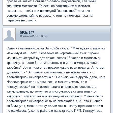
просто не знают в связи со слабой подготовкой, слабыми
знаниями мат.части. То есть на занятиях их пытаются
натаскать, чтобы они по каждой "непонятной" лампочке
вспомогательный не вызывали, или по полтора часа на
перегоне не стояли.
ЭР2к-647
11 января 2016 - 12:18
Один из начальников на Зап-Сибе сказал "Мне нужен машинист
максимум на 5 лет". Перевожу на нормальный язык "Нужен
машинист который будет пахать через 16 часов и молчать в
тряпочку, а после 5 лет или снять его или на мед.комиссии
зарубить" Вот и пихают за правое крыло всех подряд. А потом
удивляются " А почему это машинист не может уехать с
элементарной неисправстью? " Не знаю как в других депо, но в
Новосибирске если машинист не может уехать, то в
инструкторской начинается паника и начинают советовать
такую ахинею, по тому что и инструкторов ставят или кто
накосячил или кого на линию медики не пускают. У меня была
элементарная неисправность не включался КВХ, это я нашёл
за 3 минуты, меня с толку сбили что в шкафу щелколо если я
не ошибаюсь (уже не работаю на ж.д) реле ПРП. Инструктора