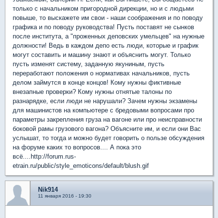
только с начальником пригородной дирекции, но и с людьми
повыше, то выскажете им свои - наши соображения и по поводу
графика и по поводу руководства! Пусть поставят не сынков
после института, а "проженных деповских умельцев" на нужные
должности! Ведь в каждом депо есть люди, которые и график
могут составить и машину знают и объяснить могут. Только
пусть изменят систему, заданную якуниным, пусть
переработают положения о нормативах начальников, пусть
делом займутся в конце концов! Кому нужны фиктивные
внезапные проверки? Кому нужны отнятые талоны по
разнарядке, если люди не нарушали? Зачем нужны экзамены
для машинистов на компьютере с бредовыми вопросами про
параметры закрепления груза на вагоне или про неисправности
боковой рамы грузового вагона? Объясните им, и если они Вас
услышат, то тогда и можно будет говорить о пользе обсуждения
на форуме каких то вопросов.... А пока это
всё....http://forum.rus-
etrain.ru/public/style_emoticons/default/blush.gif
Nik914
11 января 2016 - 19:30