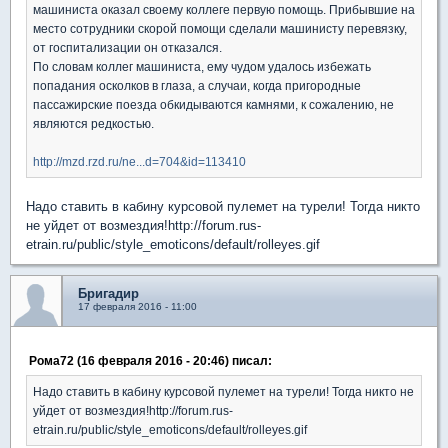
машиниста оказал своему коллеге первую помощь. Прибывшие на
место сотрудники скорой помощи сделали машинисту перевязку,
от госпитализации он отказался.
По словам коллег машиниста, ему чудом удалось избежать
попадания осколков в глаза, а случаи, когда пригородные
пассажирские поезда обкидываются камнями, к сожалению, не
являются редкостью.
http://mzd.rzd.ru/ne...d=704&id=113410
Надо ставить в кабину курсовой пулемет на турели! Тогда никто
не уйдет от возмездия!http://forum.rus-
etrain.ru/public/style_emoticons/default/rolleyes.gif
Бригадир
17 февраля 2016 - 11:00
Рома72 (16 февраля 2016 - 20:46) писал:
Надо ставить в кабину курсовой пулемет на турели! Тогда никто не
уйдет от возмездия!http://forum.rus-
etrain.ru/public/style_emoticons/default/rolleyes.gif