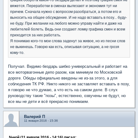
вяжется. Переработки в сменах вылезают и экономия тут ни
причем. Сначала нужно с вопросом разобраться, а потом его и
выносить на общее обсуждение. И не надо вставать в позу... буду-
не буду. При желании на любого можно управу найти и даже на
любителей болеть. Ведь они создают ломку графика смен и всем
приходится за них работать.
Я понимаю кого-то мои слова заденут за живое, но из песни слов
не выкинешь. Говорю как есть, описывая ситуацию, а не грозя
кому-то.
Получал. Видимо бездарь шибко универсальный и работает на
все моторвагонные депо разом, как минимум по Московской
дороге. Обеды официально введены не из-за этого, а для
соблюдения ТК РФ. Никто никого не заставляет вставать в позу,
я говорю не что думаю, а что есть на самом деле. В слух
руководству такие "позы", естественно, озвучены не будут, но
все мы не дети и всё прекрасно понимаем.
Валерий П
11 января 2016 - 15:36
№ной (11 января 2016 - 14:16) писал: