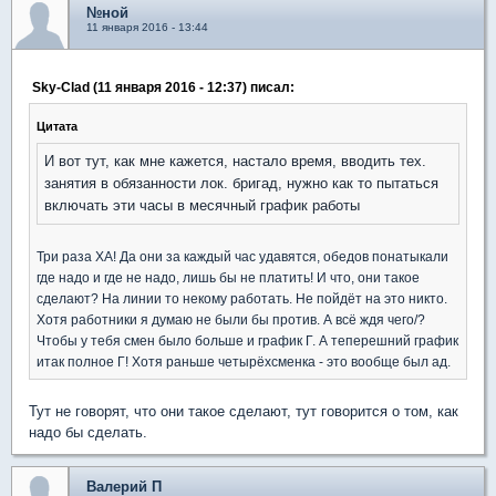
№ной
11 января 2016 - 13:44
Sky-Clad (11 января 2016 - 12:37) писал:
Цитата
И вот тут, как мне кажется, настало время, вводить тех.
занятия в обязанности лок. бригад, нужно как то пытаться
включать эти часы в месячный график работы
Три раза ХА! Да они за каждый час удавятся, обедов понатыкали
где надо и где не надо, лишь бы не платить! И что, они такое
сделают? На линии то некому работать. Не пойдёт на это никто.
Хотя работники я думаю не были бы против. А всё ждя чего/?
Чтобы у тебя смен было больше и график Г. А теперешний график
итак полное Г! Хотя раньше четырёхсменка - это вообще был ад.
Тут не говорят, что они такое сделают, тут говорится о том, как
надо бы сделать.
Валерий П