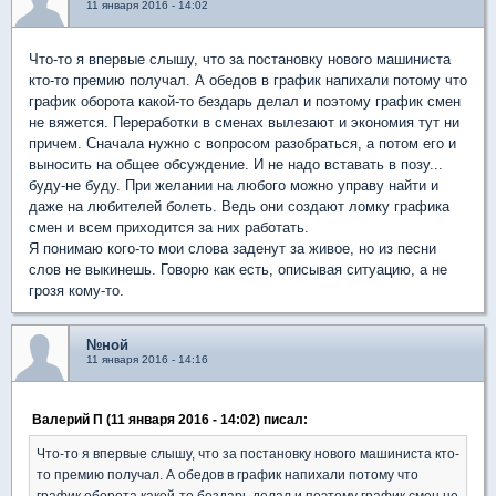
11 января 2016 - 14:02
Что-то я впервые слышу, что за постановку нового машиниста
кто-то премию получал. А обедов в график напихали потому что
график оборота какой-то бездарь делал и поэтому график смен
не вяжется. Переработки в сменах вылезают и экономия тут ни
причем. Сначала нужно с вопросом разобраться, а потом его и
выносить на общее обсуждение. И не надо вставать в позу...
буду-не буду. При желании на любого можно управу найти и
даже на любителей болеть. Ведь они создают ломку графика
смен и всем приходится за них работать.
Я понимаю кого-то мои слова заденут за живое, но из песни
слов не выкинешь. Говорю как есть, описывая ситуацию, а не
грозя кому-то.
№ной
11 января 2016 - 14:16
Валерий П (11 января 2016 - 14:02) писал:
Что-то я впервые слышу, что за постановку нового машиниста кто-
то премию получал. А обедов в график напихали потому что
график оборота какой-то бездарь делал и поэтому график смен не