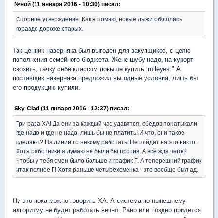
№ной (11 января 2016 - 10:30) писал:
Спорное утверждение. Как я помню, новые лыжи обошлись
гораздо дороже старых.
Так ценник наверняка был выгоден для закупщиков, с целю
пополнения семейного бюджета. Жене шубу надо, на курорт
свозить, тачку себе классом повыше купить :rolleyes:" А
поставщик наверняка предложил выгодные условия, лишь бы
его продукцию купили.
Sky-Clad (11 января 2016 - 12:37) писал:
Три раза ХА! Да они за каждый час удавятся, обедов понатыкали
где надо и где не надо, лишь бы не платить! И что, они такое
сделают? На линии то некому работать. Не пойдёт на это никто.
Хотя работники я думаю не были бы против. А всё ждя чего/?
Чтобы у тебя смен было больше и график Г. А теперешний график
итак полное Г! Хотя раньше четырёхсменка - это вообще был ад.
Ну это пока можно говорить ХА. А система по нынешнему
алгоритму не будет работать вечно. Рано или поздно придется