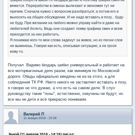
вяжется. Переработки в сменах вылезают и экономия тут ни
причем. Сначала нужно с вопросом разобраться, а потом его и
выносить на общее обсуждение. И не надо вставать в позу... буду-
не буду. При желании на любого можно управу найти и даже на
любителей болеть. Ведь они создают ломку графика смен и всем
приходится за них работать.
Я понимаю кого-то мои слова заденут за живое, но из песни слов
не выкинешь. Говорю как есть, описывая ситуацию, а не грозя
кому-то.
Получал. Видимо бездарь шибко универсальный и работает на
все моторвагонные депо разом, как минимум по Московской
дороге. Обеды официально введены не из-за этого, а для
соблюдения ТК РФ. Никто никого не заставляет вставать в позу,
я говорю не что думаю, а что есть на самом деле. В слух
руководству такие "позы", естественно, озвучены не будут, но
все мы не дети и всё прекрасно понимаем.
Валерий П
11 января 2016 - 15:36
№ной (11 января 2016 - 14:16) писал: