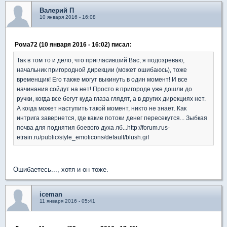
Валерий П
10 января 2016 - 16:08
Рома72 (10 января 2016 - 16:02) писал:
Так в том то и дело, что пригласивший Вас, я подозреваю,
начальник пригородной дирекции (может ошибаюсь), тоже
временщик! Его также могут выкинуть в один момент! И все
начинания сойдут на нет! Просто в пригороде уже дошли до
ручки, когда все бегут куда глаза глядят, а в других дирекциях нет.
А когда может наступить такой момент, никто не знает. Как
интрига завернется, где какие потоки денег пересекутся... Зыбкая
почва для поднятия боевого духа лб...http://forum.rus-
etrain.ru/public/style_emoticons/default/blush.gif
Ошибаетесь..., хотя и он тоже.
iceman
11 января 2016 - 05:41