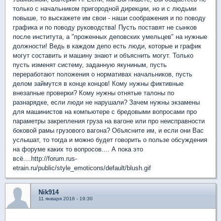
только с начальником пригородной дирекции, но и с людьми
повыше, то выскажете им свои - наши соображения и по поводу
графика и по поводу руководства! Пусть поставят не сынков
после института, а "проженных деповских умельцев" на нужные
должности! Ведь в каждом депо есть люди, которые и график
могут составить и машину знают и объяснить могут. Только
пусть изменят систему, заданную якуниным, пусть
переработают положения о нормативах начальников, пусть
делом займутся в конце концов! Кому нужны фиктивные
внезапные проверки? Кому нужны отнятые талоны по
разнарядке, если люди не нарушали? Зачем нужны экзамены
для машинистов на компьютере с бредовыми вопросами про
параметры закрепления груза на вагоне или про неисправности
боковой рамы грузового вагона? Объясните им, и если они Вас
услышат, то тогда и можно будет говорить о пользе обсуждения
на форуме каких то вопросов.... А пока это
всё....http://forum.rus-
etrain.ru/public/style_emoticons/default/blush.gif
Nik914
11 января 2016 - 19:30