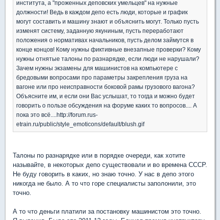
института, а "проженных деповских умельцев" на нужные
должности! Ведь в каждом депо есть люди, которые и график
могут составить и машину знают и объяснить могут. Только пусть
изменят систему, заданную якуниным, пусть переработают
положения о нормативах начальников, пусть делом займутся в
конце концов! Кому нужны фиктивные внезапные проверки? Кому
нужны отнятые талоны по разнарядке, если люди не нарушали?
Зачем нужны экзамены для машинистов на компьютере с
бредовыми вопросами про параметры закрепления груза на
вагоне или про неисправности боковой рамы грузового вагона?
Объясните им, и если они Вас услышат, то тогда и можно будет
говорить о пользе обсуждения на форуме каких то вопросов.... А
пока это всё....http://forum.rus-
etrain.ru/public/style_emoticons/default/blush.gif
Талоны по разнарядке или в порядке очереди, как хотите
называйте, в некоторых депо существовали и во времена СССР.
Не буду говорить в каких, но знаю точно. У нас в депо этого
никогда не было. А то что горе специалисты заполонили, это
точно.
А то что деньги платили за постановку машинистом это точно.