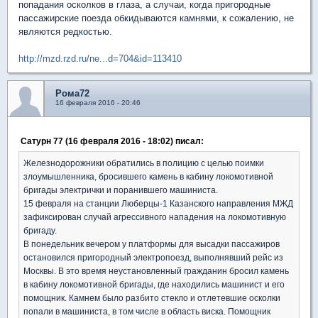
попадания осколков в глаза, а случаи, когда пригородные
пассажирские поезда обкидываются камнями, к сожалению, не
являются редкостью.
http://mzd.rzd.ru/ne...d=704&id=113410
Рома72
16 февраля 2016 - 20:46
Сатурн 77 (16 февраля 2016 - 18:02) писал:
Железнодорожники обратились в полицию с целью поимки
злоумышленника, бросившего камень в кабину локомотивной
бригады электрички и поранившего машиниста.
15 февраля на станции Люберцы-1 Казанского направления МЖД
зафиксирован случай агрессивного нападения на локомотивную
бригаду.
В понедельник вечером у платформы для высадки пассажиров
остановился пригородный электропоезд, выполнявший рейс из
Москвы. В это время неустановленный гражданин бросил камень
в кабину локомотивной бригады, где находились машинист и его
помощник. Камнем было разбито стекло и отлетевшие осколки
попали в машиниста, в том числе в область виска. Помощник