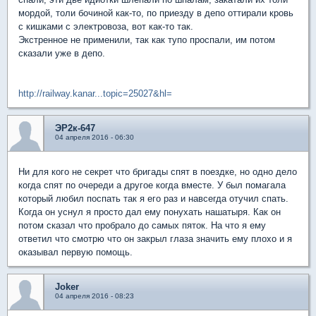
мордой, толи бочиной как-то, по приезду в депо оттирали кровь
с кишками с электровоза, вот как-то так.
Экстренное не применили, так как тупо проспали, им потом
сказали уже в депо.
http://railway.kanar...topic=25027&hl=
ЭР2к-647
04 апреля 2016 - 06:30
Ни для кого не секрет что бригады спят в поездке, но одно дело
когда спят по очереди а другое когда вместе. У был помагала
который любил поспать так я его раз и навсегда отучил спать.
Когда он уснул я просто дал ему понухать нашатыря. Как он
потом сказал что пробрало до самых пяток. На что я ему
ответил что смотрю что он закрыл глаза значить ему плохо и я
оказывал первую помощь.
Joker
04 апреля 2016 - 08:23