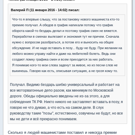
Валерий П (11 января 2016 - 14:02) писал:
Что-то я впервые слышу, что за постановку нового машиниста кто-то
премию получал. А обедов в график напихали потому что график
оборота какой-то бездарь делал и поэтому график смен не вяжется.
Переработки в сменах вылезают и экономия тут ни причем. Сначала
нужно с вопросом разобраться, а потом его и выносить на общее
обсуждение. И не надо вставать в позу... буду-не буду. При желании на
любого можно управу найти и даже на любителей болеть. Ведь они
создают ломку графика смен и всем приходится за них работать.
Я понимаю кого-то мои слова заденут за живое, но из песни слов не
выкинешь. Говорю как есть, описывая ситуацию, а не грозя кому-то.
Получал. Видимо бездарь шибко универсальный и работает на
все моторвагонные депо разом, как минимум по Московской
дороге. Обеды официально введены не из-за этого, а для
соблюдения ТК РФ. Никто никого не заставляет вставать в позу, я
говорю не что думаю, а что есть на самом деле. В слух
руководству такие "позы", естественно, озвучены не будут, но все
мы не дети и всё прекрасно понимаем.
Сколько я людей машинистами поставил и никогда премии