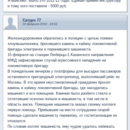
Я выяснил. Было это 2011-12 годы. Единая премия инструктору
и тому кого поставили - 5000 руб.
Сатурн 77
16 февраля 2016 - 18:02
Железнодорожники обратились в полицию с целью поимки
злоумышленника, бросившего камень в кабину локомотивной
бригады электрички и поранившего машиниста.
15 февраля на станции Люберцы-1 Казанского направления
МЖД зафиксирован случай агрессивного нападения на
локомотивную бригаду.
В понедельник вечером у платформы для высадки пассажиров
остановился пригородный электропоезд, выполнявший рейс из
Москвы. В это время неустановленный гражданин бросил
камень в кабину локомотивной бригады, где находились
машинист и его помощник. Камнем было разбито стекло и
отлетевшие осколки попали в машиниста, в том числе в
область виска. Помощник машиниста оказал своему коллеге
первую помощь. Прибывшие на место сотрудники скорой
помощи сделали машинисту перевязку, от госпитализации он
отказался.
По словам коллег машиниста, ему чудом удалось избежать