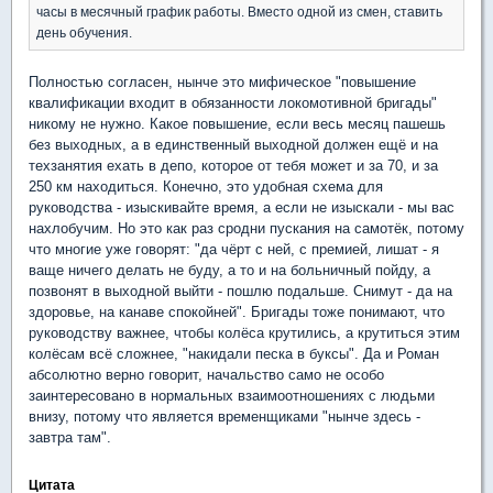
часы в месячный график работы. Вместо одной из смен, ставить
день обучения.
Полностью согласен, нынче это мифическое "повышение
квалификации входит в обязанности локомотивной бригады"
никому не нужно. Какое повышение, если весь месяц пашешь
без выходных, а в единственный выходной должен ещё и на
техзанятия ехать в депо, которое от тебя может и за 70, и за
250 км находиться. Конечно, это удобная схема для
руководства - изыскивайте время, а если не изыскали - мы вас
нахлобучим. Но это как раз сродни пускания на самотёк, потому
что многие уже говорят: "да чёрт с ней, с премией, лишат - я
ваще ничего делать не буду, а то и на больничный пойду, а
позвонят в выходной выйти - пошлю подальше. Снимут - да на
здоровье, на канаве спокойней". Бригады тоже понимают, что
руководству важнее, чтобы колёса крутились, а крутиться этим
колёсам всё сложнее, "накидали песка в буксы". Да и Роман
абсолютно верно говорит, начальство само не особо
заинтересовано в нормальных взаимоотношениях с людьми
внизу, потому что является временщиками "нынче здесь -
завтра там".
Цитата