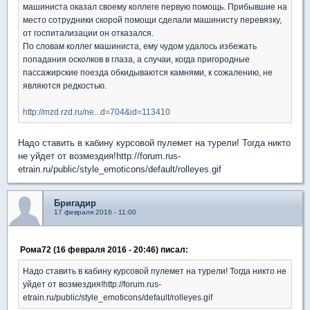
машиниста оказал своему коллеге первую помощь. Прибывшие на
место сотрудники скорой помощи сделали машинисту перевязку,
от госпитализации он отказался.
По словам коллег машиниста, ему чудом удалось избежать
попадания осколков в глаза, а случаи, когда пригородные
пассажирские поезда обкидываются камнями, к сожалению, не
являются редкостью.
http://mzd.rzd.ru/ne...d=704&id=113410
Надо ставить в кабину курсовой пулемет на турели! Тогда никто
не уйдет от возмездия!http://forum.rus-
etrain.ru/public/style_emoticons/default/rolleyes.gif
Бригадир
17 февраля 2016 - 11:00
Рома72 (16 февраля 2016 - 20:46) писал:
Надо ставить в кабину курсовой пулемет на турели! Тогда никто не
уйдет от возмездия!http://forum.rus-
etrain.ru/public/style_emoticons/default/rolleyes.gif