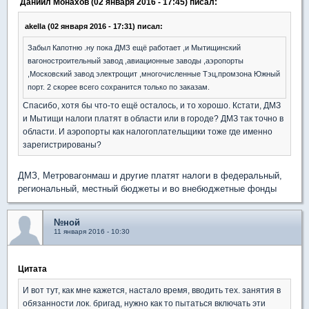
Даниил Монахов (02 января 2016 - 17:45) писал:
akella (02 января 2016 - 17:31) писал:
Забыл Капотню .ну пока ДМЗ ещё работает ,и Мытищинский
вагоностроительный завод ,авиационные заводы ,аэропорты
,Московский завод электрощит ,многочисленные Тэц,промзона Южный
порт. 2 скорее всего сохранится только по заказам.
Спасибо, хотя бы что-то ещё осталось, и то хорошо. Кстати, ДМЗ
и Мытищи налоги платят в области или в городе? ДМЗ так точно в
области. И аэропорты как налогоплательщики тоже где именно
зарегистрированы?
ДМЗ, Метровагонмаш и другие платят налоги в федеральный,
региональный, местный бюджеты и во внебюджетные фонды
№ной
11 января 2016 - 10:30
Цитата
И вот тут, как мне кажется, настало время, вводить тех. занятия в
обязанности лок. бригад, нужно как то пытаться включать эти