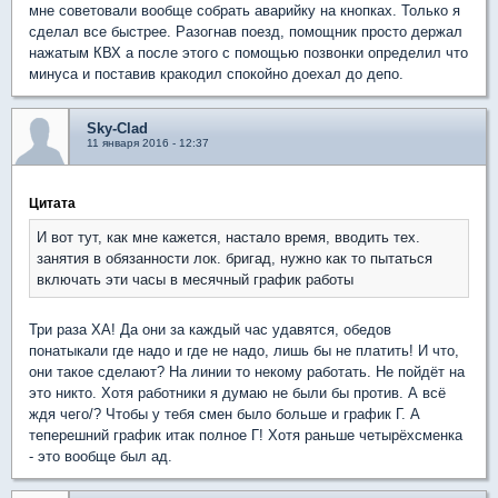
мне советовали вообще собрать аварийку на кнопках. Только я
сделал все быстрее. Разогнав поезд, помощник просто держал
нажатым КВХ а после этого с помощью позвонки определил что
минуса и поставив кракодил спокойно доехал до депо.
Sky-Clad
11 января 2016 - 12:37
Цитата
И вот тут, как мне кажется, настало время, вводить тех.
занятия в обязанности лок. бригад, нужно как то пытаться
включать эти часы в месячный график работы
Три раза ХА! Да они за каждый час удавятся, обедов
понатыкали где надо и где не надо, лишь бы не платить! И что,
они такое сделают? На линии то некому работать. Не пойдёт на
это никто. Хотя работники я думаю не были бы против. А всё
ждя чего/? Чтобы у тебя смен было больше и график Г. А
теперешний график итак полное Г! Хотя раньше четырёхсменка
- это вообще был ад.