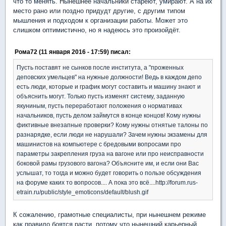
что то менять. Нынешнее начальники стареют, умирают. А на их
место рано или поздно придудт другие, с другим типом
мышления и подходом к организации работы. Может это
слишком оптимистично, но я надеюсь это произойдёт.
Рома72 (11 января 2016 - 17:59) писал:
Пусть поставят не сынков после института, а "проженных
деповских умельцев" на нужные должности! Ведь в каждом депо
есть люди, которые и график могут составить и машину знают и
объяснить могут. Только пусть изменят систему, заданную
якуниным, пусть переработают положения о нормативах
начальников, пусть делом займутся в конце концов! Кому нужны
фиктивные внезапные проверки? Кому нужны отнятые талоны по
разнарядке, если люди не нарушали? Зачем нужны экзамены для
машинистов на компьютере с бредовыми вопросами про
параметры закрепления груза на вагоне или про неисправности
боковой рамы грузового вагона? Объясните им, и если они Вас
услышат, то тогда и можно будет говорить о пользе обсуждения
на форуме каких то вопросов.... А пока это всё....http://forum.rus-
etrain.ru/public/style_emoticons/default/blush.gif
К сожалению, грамотные специалисты, при нынешнем режиме
как правило боятся расти, потому что нынешний карьерный