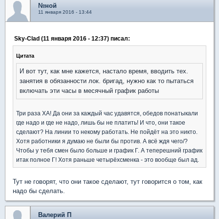
№ной
11 января 2016 - 13:44
Sky-Clad (11 января 2016 - 12:37) писал:
Цитата
И вот тут, как мне кажется, настало время, вводить тех.
занятия в обязанности лок. бригад, нужно как то пытаться
включать эти часы в месячный график работы
Три раза ХА! Да они за каждый час удавятся, обедов понатыкали
где надо и где не надо, лишь бы не платить! И что, они такое
сделают? На линии то некому работать. Не пойдёт на это никто.
Хотя работники я думаю не были бы против. А всё ждя чего/?
Чтобы у тебя смен было больше и график Г. А теперешний график
итак полное Г! Хотя раньше четырёхсменка - это вообще был ад.
Тут не говорят, что они такое сделают, тут говорится о том, как
надо бы сделать.
Валерий П