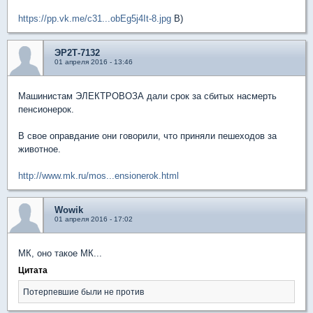
https://pp.vk.me/c31...obEg5j4It-8.jpg
B)
ЭР2Т-7132
01 апреля 2016 - 13:46
Машинистам ЭЛЕКТРОВОЗА дали срок за сбитых насмерть
пенсионерок.
В свое оправдание они говорили, что приняли пешеходов за
животное.
http://www.mk.ru/mos...ensionerok.html
Wowik
01 апреля 2016 - 17:02
МК, оно такое МК...
Цитата
Потерпевшие были не против