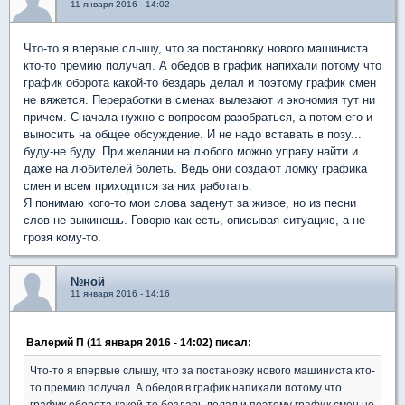
11 января 2016 - 14:02
Что-то я впервые слышу, что за постановку нового машиниста
кто-то премию получал. А обедов в график напихали потому что
график оборота какой-то бездарь делал и поэтому график смен
не вяжется. Переработки в сменах вылезают и экономия тут ни
причем. Сначала нужно с вопросом разобраться, а потом его и
выносить на общее обсуждение. И не надо вставать в позу...
буду-не буду. При желании на любого можно управу найти и
даже на любителей болеть. Ведь они создают ломку графика
смен и всем приходится за них работать.
Я понимаю кого-то мои слова заденут за живое, но из песни
слов не выкинешь. Говорю как есть, описывая ситуацию, а не
грозя кому-то.
№ной
11 января 2016 - 14:16
Валерий П (11 января 2016 - 14:02) писал:
Что-то я впервые слышу, что за постановку нового машиниста кто-
то премию получал. А обедов в график напихали потому что
график оборота какой-то бездарь делал и поэтому график смен не