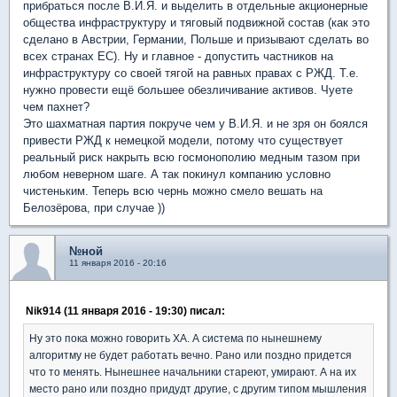
прибраться после В.И.Я. и выделить в отдельные акционерные
общества инфраструктуру и тяговый подвижной состав (как это
сделано в Австрии, Германии, Польше и призывают сделать во
всех странах ЕС). Ну и главное - допустить частников на
инфраструктуру со своей тягой на равных правах с РЖД. Т.е.
нужно провести ещё большее обезличивание активов. Чуете
чем пахнет?
Это шахматная партия покруче чем у В.И.Я. и не зря он боялся
привести РЖД к немецкой модели, потому что существует
реальный риск накрыть всю госмонополию медным тазом при
любом неверном шаге. А так покинул компанию условно
чистеньким. Теперь всю чернь можно смело вешать на
Белозёрова, при случае ))
№ной
11 января 2016 - 20:16
Nik914 (11 января 2016 - 19:30) писал:
Ну это пока можно говорить ХА. А система по нынешнему
алгоритму не будет работать вечно. Рано или поздно придется
что то менять. Нынешнее начальники стареют, умирают. А на их
место рано или поздно придудт другие, с другим типом мышления