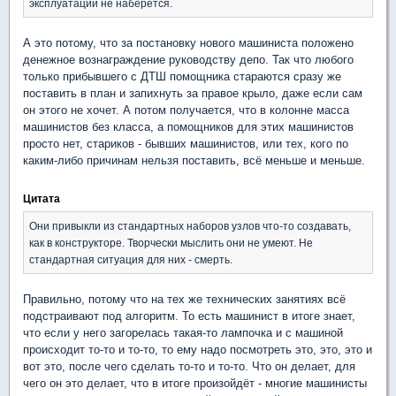
эксплуатации не наберется.
А это потому, что за постановку нового машиниста положено
денежное вознаграждение руководству депо. Так что любого
только прибывшего с ДТШ помощника стараются сразу же
поставить в план и запихнуть за правое крыло, даже если сам
он этого не хочет. А потом получается, что в колонне масса
машинистов без класса, а помощников для этих машинистов
просто нет, стариков - бывших машинистов, или тех, кого по
каким-либо причинам нельзя поставить, всё меньше и меньше.
Цитата
Они привыкли из стандартных наборов узлов что-то создавать,
как в конструкторе. Творчески мыслить они не умеют. Не
стандартная ситуация для них - смерть.
Правильно, потому что на тех же технических занятиях всё
подстраивают под алгоритм. То есть машинист в итоге знает,
что если у него загорелась такая-то лампочка и с машиной
происходит то-то и то-то, то ему надо посмотреть это, это, это и
вот это, после чего сделать то-то и то-то. Что он делает, для
чего он это делает, что в итоге произойдёт - многие машинисты