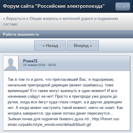
Форум сайта "Российские электропоезда"
»
« Вернуться к Общие вопросы о железной дороге и подвижном
составе
Работа машиниста
« Назад
Вперед »
Рома72
10 января 2016 - 16:02
Так в том то и дело, что пригласивший Вас, я подозреваю,
начальник пригородной дирекции (может ошибаюсь), тоже
временщик! Его также могут выкинуть в один момент! И все
начинания сойдут на нет! Просто в пригороде уже дошли до
ручки, когда все бегут куда глаза глядят, а в других дирекциях
нет. А когда может наступить такой момент, никто не знает. Как
интрига завернется, где какие потоки денег пересекутся...
Зыбкая почва для поднятия боевого духа лб...http://forum.rus-
etrain.ru/public/style_emoticons/default/blush.gif