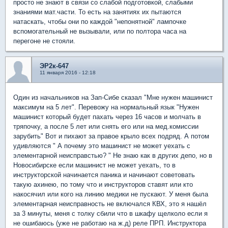
просто не знают в связи со слабой подготовкой, слабыми
знаниями мат.части. То есть на занятиях их пытаются
натаскать, чтобы они по каждой "непонятной" лампочке
вспомогательный не вызывали, или по полтора часа на
перегоне не стояли.
ЭР2к-647
11 января 2016 - 12:18
Один из начальников на Зап-Сибе сказал "Мне нужен машинист
максимум на 5 лет". Перевожу на нормальный язык "Нужен
машинист который будет пахать через 16 часов и молчать в
тряпочку, а после 5 лет или снять его или на мед.комиссии
зарубить" Вот и пихают за правое крыло всех подряд. А потом
удивляются " А почему это машинист не может уехать с
элементарной неисправстью? " Не знаю как в других депо, но в
Новосибирске если машинист не может уехать, то в
инструкторской начинается паника и начинают советовать
такую ахинею, по тому что и инструкторов ставят или кто
накосячил или кого на линию медики не пускают. У меня была
элементарная неисправность не включался КВХ, это я нашёл
за 3 минуты, меня с толку сбили что в шкафу щелколо если я
не ошибаюсь (уже не работаю на ж.д) реле ПРП. Инструктора