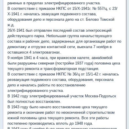
раненых в пределах электрифицированного участка.
В соответствии с приказом НКПС от 15/Х-1941г. № 557/ц, с 23/
Х-1941 г. началась эвакуация подвижного состава,
оборудования депо и персонала депо на ст. Белово Томской
ж.д.
26/Х-1941 был отправлен последний состав электросекций
действующего парка. Небольшая группа начальствующего
состава и рабочих депо, задержанных для организации работ по
демонтажу и отгрузке контактной сети, выехала 7 ноября в
оставшихся 4 электровагонах.
9 ноября 1941 в 4 часа, при вражеском налете, авиабомбой
были разрушены северная (постройки 1937 года) половина цеха
текущего ремонта и трансформаторная подстанция.
В соответствии с приказом НКПС № 36/ц от 15/1-42 г. началась
реэвакуация подвижного состава, оборудования, персонала
депо и начались работы по восстановлению
электрифицированного участка.
В 1942 году электрифицированный участок Москва-Подольск
был полностью восстановлен.
В 1943 году было начато восстановление цеха текущего
ремонта и окончание работ по неоконченной строительством
южной половины цеха текущего ремонта. Все эти работы
постепенно производились вплоть до 1948 года.
В 1943 году 6 ноября было открыто движение электропоездов