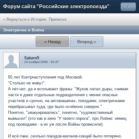
Форум сайта "Российские электропоезда"
»
« Вернуться к История. Приписка
Электрички и Война
« Назад
Вперед »
Saturn5
14 ноября 2006 - 20:47
65 лет Контрнаступления под Москвой.
"Столько не живут".
А нет-нет, да и всплывают фразы: "Жуков латал дыры, снимая
части и даже отдельные подразделения с менее опасных
участков и срочно, на автомашинах, поездами, электричками
перебрасывал туда, где было особенно скверно."
Понятно, "эвакуировались", понятно, "художественный
вымысел" (это как в кино "У твоего порога", про Лобню: немец
под проводами - а их уж после Войны провесили).
И всё-таки, сколько поездов-вагонов-секций было потеряно,