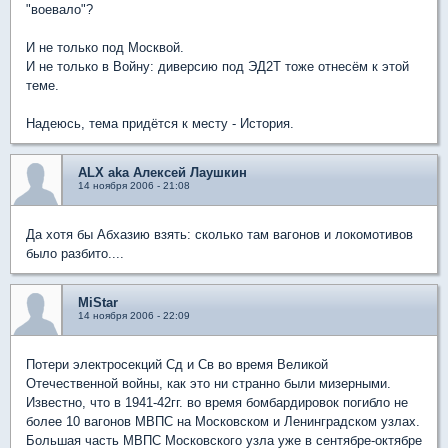
"воевало"?
И не только под Москвой.
И не только в Войну: диверсию под ЭД2Т тоже отнесём к этой
теме.
Надеюсь, тема придётся к месту - История.
ALX aka Алексей Лаушкин
14 ноября 2006 - 21:08
Да хотя бы Абхазию взять: сколько там вагонов и локомотивов
было разбито....
MiStar
14 ноября 2006 - 22:09
Потери электросекций Сд и Св во время Великой
Отечественной войны, как это ни странно были мизерными.
Известно, что в 1941-42гг. во время бомбардировок погибло не
более 10 вагонов МВПС на Московском и Ленинградском узлах.
Большая часть МВПС Московского узла уже в сентябре-октябре