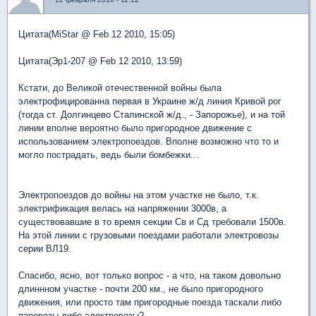
Цитата(MiStar @ Feb 12 2010, 15:05)
Цитата(Эр1-207 @ Feb 12 2010, 13:59)
Кстати, до Великой отечественной войны была
электрофицированна первая в Украине ж/д линия Кривой рог
(тогда ст. Долгинцево Сталинской ж/д., - Запорожье), и на той
линии вполне вероятно было пригородное движение с
использованием электропоездов. Вполне возможно что то и
могло пострадать, ведь были бомбежки...
Электропоездов до войны на этом участке не было, т.к.
электрификация велась на напряжении 3000в, а
существовавшие в то время секции Св и Сд требовали 1500в.
На этой линии с грузовыми поездами работали электровозы
серии ВЛ19.
Спасибо, ясно, вот только вопрос - а что, на таком довольно
длиннном участке - почти 200 км., не было пригородного
движения, или просто там пригородные поезда таскали либо
паровозы либо электровозы?