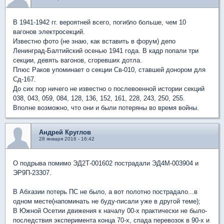
В 1941-1942 гг. вероятней всего, погибло больше, чем 10
вагонов электросекций.
Известно фото (не знаю, как вставить в форум) депо
Ленинград-Балтийский осенью 1941 года. В кадр попали три
секции, девять вагонов, сгоревших дотла.
Плюс Раков упоминает о секции Св-010, ставшей донором для
Сд-167.
До сих пор ничего не известно о послевоенной истории секций
038, 043, 059, 084, 128, 136, 152, 161, 228, 243, 250, 255.
Вполне возможно, что они и были потеряны во время войны.
Андрей Круглов
28 января 2016 - 16:42
О подрыва помимо ЭД2Т-001602 пострадали ЭД4М-003904 и
ЭР9П-23307.
В Абхазии потерь ПС не было, а вот полотно пострадало...в
одном месте(напоминать не буду-писали уже в другой теме);
В Южной Осетии движения к началу 00-х практически не было-
последствия эксперимента конца 70-х, спада перевозок в 90-х и