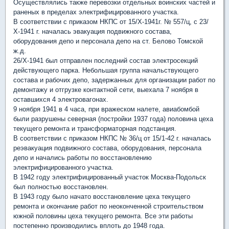
Осуществлялись также перевозки отдельных воинских частей и
раненых в пределах электрифицированного участка.
В соответствии с приказом НКПС от 15/Х-1941г. № 557/ц, с 23/
Х-1941 г. началась эвакуация подвижного состава,
оборудования депо и персонала депо на ст. Белово Томской
ж.д.
26/Х-1941 был отправлен последний состав электросекций
действующего парка. Небольшая группа начальствующего
состава и рабочих депо, задержанных для организации работ по
демонтажу и отгрузке контактной сети, выехала 7 ноября в
оставшихся 4 электровагонах.
9 ноября 1941 в 4 часа, при вражеском налете, авиабомбой
были разрушены северная (постройки 1937 года) половина цеха
текущего ремонта и трансформаторная подстанция.
В соответствии с приказом НКПС № 36/ц от 15/1-42 г. началась
реэвакуация подвижного состава, оборудования, персонала
депо и начались работы по восстановлению
электрифицированного участка.
В 1942 году электрифицированный участок Москва-Подольск
был полностью восстановлен.
В 1943 году было начато восстановление цеха текущего
ремонта и окончание работ по неоконченной строительством
южной половины цеха текущего ремонта. Все эти работы
постепенно производились вплоть до 1948 года.