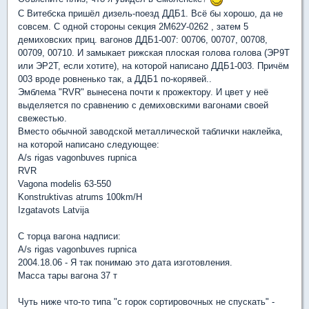
С Витебска пришёл дизель-поезд ДДБ1. Всё бы хорошо, да не
совсем. С одной стороны секция 2М62У-0262 , затем 5
демиховских приц. вагонов ДДБ1-007: 00706, 00707, 00708,
00709, 00710. И замыкает рижская плоская голова голова (ЭР9Т
или ЭР2Т, если хотите), на которой написано ДДБ1-003. Причём
003 вроде ровненько так, а ДДБ1 по-корявей..
Эмблема "RVR" вынесена почти к прожектору. И цвет у неё
выделяется по сравнению с демиховскими вагонами своей
свежестью.
Вместо обычной заводской металлической таблички наклейка,
на которой написано следующее:
A/s rigas vagonbuves rupnica
RVR
Vagona modelis 63-550
Konstruktivas atrums 100km/H
Izgatavots Latvija
С торца вагона надписи:
A/s rigas vagonbuves rupnica
2004.18.06 - Я так понимаю это дата изготовления.
Масса тары вагона 37 т
Чуть ниже что-то типа "с горок сортировочных не спускать" -