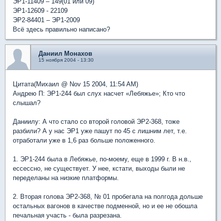
ЭР1-11409 – 149(01 или 09)
ЭР1-12609 - 22109
ЭР2-84401 – ЭР1-2009
Всё здесь правильно написано?
Даниил Монахов
15 ноября 2004 - 13:30
Цитата(Михаил @ Nov 15 2004, 11:54 AM)
Андрею П: ЭР1-244 был слух насчет «Лебяжье»; Кто что
слышал?
Даниилу: А что стало со второй головой ЭР2-368, тоже
разбили? А у нас ЭР1 уже пашут по 45 с лишним лет, т.е.
отработали уже в 1,6 раз больше положенного.
1. ЭР1-244 была в Лебяжье, по-моему, еще в 1999 г. В н.в.,
ессессно, не существует. У нее, кстати, выходы были не
переделаны на низкие платформы.
2. Вторая голова ЭР2-368, № 01 пробегала на полгода дольше
остальных вагонов в качестве подменной, но и ее не обошла
печальная участь - была разрезана.