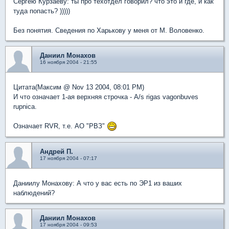
Cергею Курзаеву: ты про техотдел говорил? что это и где, и как
туда попасть? )))))
Без понятия. Сведения по Харькову у меня от М. Воловенко.
Даниил Монахов
16 ноября 2004 - 21:55
Цитата(Максим @ Nov 13 2004, 08:01 PM)
И что означает 1-ая верхняя строчка - A/s rigas vagonbuves
rupnica.
Означает RVR, т.е. АО "РВЗ"
Андрей П.
17 ноября 2004 - 07:17
Даниилу Монахову: А что у вас есть по ЭР1 из ваших
наблюдений?
Даниил Монахов
17 ноября 2004 - 09:53