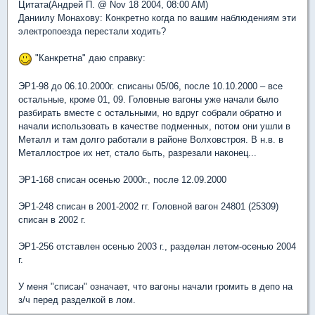
Цитата(Андрей П. @ Nov 18 2004, 08:00 AM)
Даниилу Монахову: Конкретно когда по вашим наблюдениям эти
электропоезда перестали ходить?
"Канкретна" даю справку:
ЭР1-98 до 06.10.2000г. списаны 05/06, после 10.10.2000 – все
остальные, кроме 01, 09. Головные вагоны уже начали было
разбирать вместе с остальными, но вдруг собрали обратно и
начали использовать в качестве подменных, потом они ушли в
Металл и там долго работали в районе Волховстроя. В н.в. в
Металлострое их нет, стало быть, разрезали наконец...
ЭР1-168 списан осенью 2000г., после 12.09.2000
ЭР1-248 списан в 2001-2002 гг. Головной вагон 24801 (25309)
списан в 2002 г.
ЭР1-256 отставлен осенью 2003 г., разделан летом-осенью 2004
г.
У меня "списан" означает, что вагоны начали громить в депо на
з/ч перед разделкой в лом.