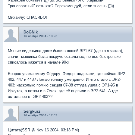
Харькове обитает? )))) (М.Воловенко? А с "Харьков-
Транспортный" есть кто? Порекомендуй, если знаешь )))))
Михаилу: СПАСИБО!
DoGNik
16 ноября 2004 - 13:26
Мягкие сиденьица даже были в вашей ЭР1-67 (где-то я читал),
значит машинка была покруче остальных, но все быстренько
списалось кажется в начале 90-х
Вопрос уважаемому Фёдору: Федор, подскажи, где сейчас ЭР2-
402, 447 и 448? Ломаю голову уже давно. И что стало с ЭР2-
403: насколько помню секция 07-08 оттуда ушла с ЭР1-95 в
Иркутск, а потом и в Омск, где её вцепили в ЭР2-641. А где
остальное от ЭР2-403??
Sergkurz
16 ноября 2004 - 17:03
Цитата(SSR @ Nov 16 2004, 03:18 PM)