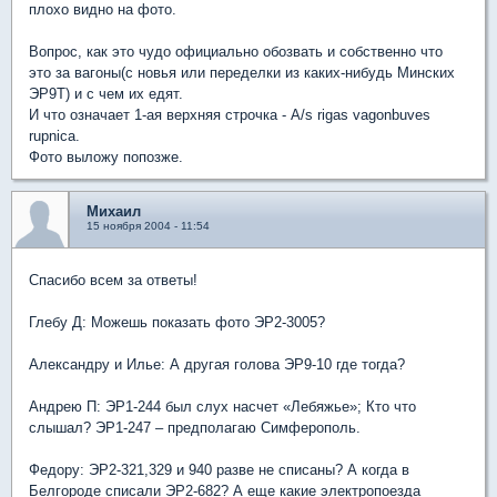
плохо видно на фото.
Вопрос, как это чудо официально обозвать и собственно что
это за вагоны(с новья или переделки из каких-нибудь Минских
ЭР9Т) и с чем их едят.
И что означает 1-ая верхняя строчка - A/s rigas vagonbuves
rupnica.
Фото выложу попозже.
Михаил
15 ноября 2004 - 11:54
Спасибо всем за ответы!
Глебу Д: Можешь показать фото ЭР2-3005?
Александру и Илье: А другая голова ЭР9-10 где тогда?
Андрею П: ЭР1-244 был слух насчет «Лебяжье»; Кто что
слышал? ЭР1-247 – предполагаю Симферополь.
Федору: ЭР2-321,329 и 940 разве не списаны? А когда в
Белгороде списали ЭР2-682? А еще какие электропоезда