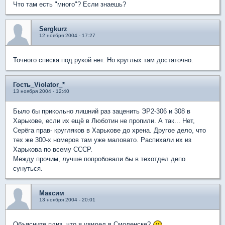
Что там есть "много"? Если знаешь?
Sergkurz
12 ноября 2004 - 17:27
Точного списка под рукой нет. Но круглых там достаточно.
Гость_Violator_*
13 ноября 2004 - 12:40
Было бы прикольно лишний раз заценить ЭР2-306 и 308 в
Харькове, если их ещё в Люботин не пропили. А так... Нет,
Серёга прав- кругляков в Харькове до хрена. Другое дело, что
тех же 300-х номеров там уже маловато. Распихали их из
Харькова по всему СССР.
Между прочим, лучше попробовали бы в техотдел депо
сунуться.
Максим
13 ноября 2004 - 20:01
Объясните плиз, что я увидел в Смоленске?