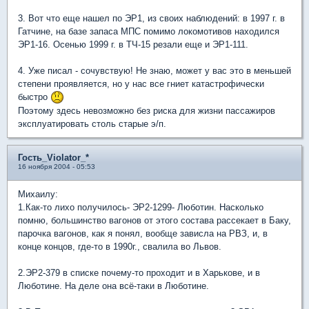
3. Вот что еще нашел по ЭР1, из своих наблюдений: в 1997 г. в
Гатчине, на базе запаса МПС помимо локомотивов находился
ЭР1-16. Осенью 1999 г. в ТЧ-15 резали еще и ЭР1-111.
4. Уже писал - сочувствую! Не знаю, может у вас это в меньшей
степени проявляется, но у нас все гниет катастрофически
быстро
Поэтому здесь невозможно без риска для жизни пассажиров
эксплуатировать столь старые э/п.
Гость_Violator_*
16 ноября 2004 - 05:53
Михаилу:
1.Как-то лихо получилось- ЭР2-1299- Люботин. Насколько
помню, большинство вагонов от этого состава рассекает в Баку,
парочка вагонов, как я понял, вообще зависла на РВЗ, и, в
конце концов, где-то в 1990г., свалила во Львов.
2.ЭР2-379 в списке почему-то проходит и в Харькове, и в
Люботине. На деле она всё-таки в Люботине.