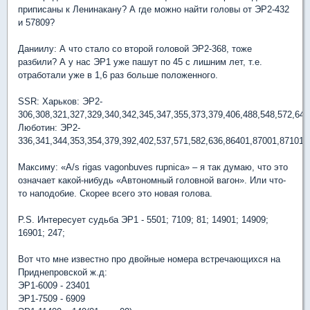
приписаны к Ленинакану? А где можно найти головы от ЭР2-432
и 57809?
Даниилу: А что стало со второй головой ЭР2-368, тоже
разбили? А у нас ЭР1 уже пашут по 45 с лишним лет, т.е.
отработали уже в 1,6 раз больше положенного.
SSR: Харьков: ЭР2-
306,308,321,327,329,340,342,345,347,355,373,379,406,488,548,572,644
Люботин: ЭР2-
336,341,344,353,354,379,392,402,537,571,582,636,86401,87001,87101,
Максиму: «A/s rigas vagonbuves rupnica» – я так думаю, что это
означает какой-нибудь «Автономный головной вагон». Или что-
то наподобие. Скорее всего это новая голова.
P.S. Интересует судьба ЭР1 - 5501; 7109; 81; 14901; 14909;
16901; 247;
Вот что мне известно про двойные номера встречающихся на
Приднепровской ж.д:
ЭР1-6009 - 23401
ЭР1-7509 - 6909