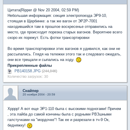
Цитата(Ripper @ Nov 20 2004, 02:59 PM)
Небольшая информация: секция электропоезда ЭР9-10,
стоящая в Щербинке: а так же вагон от ЭР2Р-7001
находившийся там в прошлое воскресенье отправились на
место, где происходит порезка старых вагонов. Вероятнее всего
скоро их порежут. Есть фотки трансортировки
Во время транспортировки этих вагонов я удивился, как они не
рассыпались. Глядя на тележки этого так и следоваго ожидать,
они все трещали и сыпались на ходу.
Прикрепленные файлы
PB140158.JPG
(244,04К)
Количество загрузок:: 30
Снайпер
20 ноября 2004 - 20:59
Хрррр! А вот еще ЭР1-110 была с высокими подногами! Причем
, эта лайба до самой кончины была с родными РВЗшными
галстучками на "мордочке"! Так ее и разрезали в тч-9 Ок,
бедняжку!