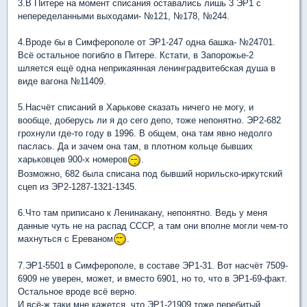
3.В Питере на момент списания оставались лишь 3 ЭР1 с
непеределанными выходами- №121, №178, №244.
4.Вроде бы в Симферополе от ЭР1-247 одна башка- №24701.
Всё остальное погибло в Питере. Кстати, в Запорожье-2
шляется ещё одна неприкаянная ленинградвитебская душа в
виде вагона №11409.
5.Насчёт списаний в Харькове сказать ничего не могу, и
вообще, доберусь ли я до сего депо, тоже непонятно. ЭР2-682
грохнули где-то году в 1996. В общем, она там явно недолго
паслась. Да и зачем она там, в плотном кольце бывших
харьковцев 900-х номеров
.
Возможно, 682 была списана под бывший норильско-иркутский
сцеп из ЭР2-1287-1321-1345.
6.Что там приписано к Ленинакану, непонятно. Ведь у меня
данные чуть не на распад СССР, а там они вполне могли чем-то
махнуться с Ереваном
.
7.ЭР1-5501 в Симферополе, в составе ЭР1-31. Вот насчёт 7509-
6909 не уверен, может, и вместо 6901, но то, что в ЭР1-69-факт.
Остальное вроде всё верно.
И всё-ж таки мне кажется, что ЭР1-21909 тоже перебитый.