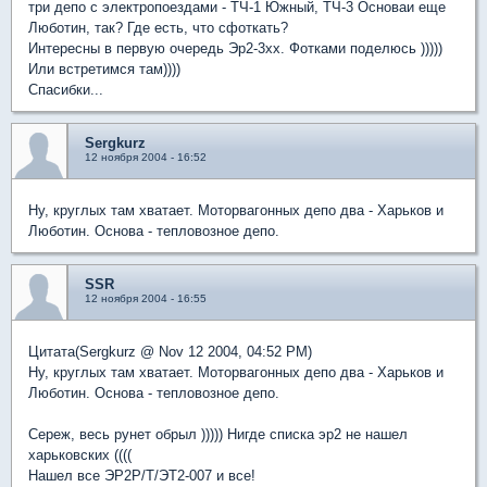
три депо с электропоездами - ТЧ-1 Южный, ТЧ-3 Основаи еще
Люботин, так? Где есть, что сфоткать?
Интересны в первую очередь Эр2-3хх. Фотками поделюсь )))))
Или встретимся там))))
Спасибки...
Sergkurz
12 ноября 2004 - 16:52
Ну, круглых там хватает. Моторвагонных депо два - Харьков и
Люботин. Основа - тепловозное депо.
SSR
12 ноября 2004 - 16:55
Цитата(Sergkurz @ Nov 12 2004, 04:52 PM)
Ну, круглых там хватает. Моторвагонных депо два - Харьков и
Люботин. Основа - тепловозное депо.
Сереж, весь рунет обрыл ))))) Нигде списка эр2 не нашел
харьковских ((((
Нашел все ЭР2Р/Т/ЭТ2-007 и все!