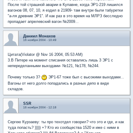
После той страшной аварии в Купавне, когда ЭР1-219 лишился
вагонов 08, 07, 10, я ездил в 21909- там внутри были табуретки
"а-ля древние ЭР1". И как раз в это время на МЛРЗ бесследно
пропадает апрелевский вагон №2009...
Даниил Монахов
16 ноября 2004 - 10:49
Цитата(Violator @ Nov 16 2004, 05:53 AM)
3.В Питере на момент списания оставались лишь 3 ЭР1 с
непеределанными выходами- №121, №178, №244.
Почему только 3?
ЭР1-67 тоже был с высокими выходами...
Вагоны от него долго попадались в разных депо в виде
складов.
SSR
16 ноября 2004 - 12:18
Cергею Курзаеву: ты про техотдел говорил? что это и где, и как
туда попасть? ))))) +? Кто из сообщества 1520 и иже с ними в