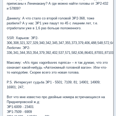
приписаны к Ленинакану? А где можно найти головы от ЭР2-432
и 57809?
Даниилу: А что стало со второй головой ЭР2-368, тоже
разбили? А у нас ЭР1 уже пашут по 45 с лишним лет, т.е.
отработали уже в 1,6 раз больше положенного.
SSR: Харьков: ЭР2-
306,308,321,327,329,340,342,345,347,355,373,379,406,488,548,572,644
Люботин: ЭР2-
336,341,344,353,354,379,392,402,537,571,582,636,86401,87001,87101,
Максиму: «A/s rigas vagonbuves rupnica» – я так думаю, что это
означает какой-нибудь «Автономный головной вагон». Или что-
то наподобие. Скорее всего это новая голова.
P.S. Интересует судьба ЭР1 - 5501; 7109; 81; 14901; 14909;
16901; 247;
Вот что мне известно про двойные номера встречающихся на
Приднепровской ж.д:
ЭР1-6009 - 23401
ЭР1-7509 - 6909