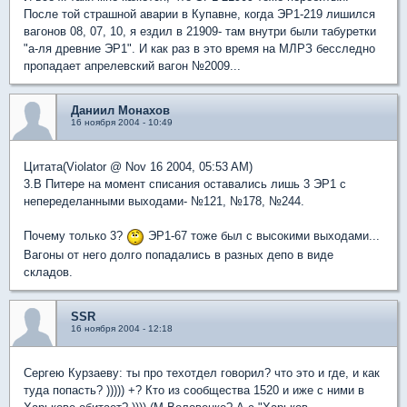
После той страшной аварии в Купавне, когда ЭР1-219 лишился
вагонов 08, 07, 10, я ездил в 21909- там внутри были табуретки
"а-ля древние ЭР1". И как раз в это время на МЛРЗ бесследно
пропадает апрелевский вагон №2009...
Даниил Монахов
16 ноября 2004 - 10:49
Цитата(Violator @ Nov 16 2004, 05:53 AM)
3.В Питере на момент списания оставались лишь 3 ЭР1 с
непеределанными выходами- №121, №178, №244.
Почему только 3?
ЭР1-67 тоже был с высокими выходами...
Вагоны от него долго попадались в разных депо в виде
складов.
SSR
16 ноября 2004 - 12:18
Cергею Курзаеву: ты про техотдел говорил? что это и где, и как
туда попасть? ))))) +? Кто из сообщества 1520 и иже с ними в