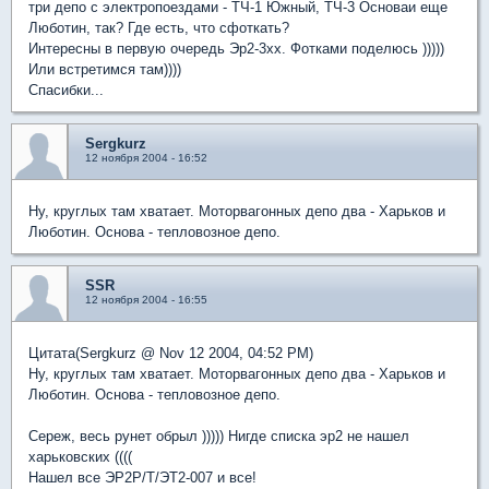
три депо с электропоездами - ТЧ-1 Южный, ТЧ-3 Основаи еще
Люботин, так? Где есть, что сфоткать?
Интересны в первую очередь Эр2-3хх. Фотками поделюсь )))))
Или встретимся там))))
Спасибки...
Sergkurz
12 ноября 2004 - 16:52
Ну, круглых там хватает. Моторвагонных депо два - Харьков и
Люботин. Основа - тепловозное депо.
SSR
12 ноября 2004 - 16:55
Цитата(Sergkurz @ Nov 12 2004, 04:52 PM)
Ну, круглых там хватает. Моторвагонных депо два - Харьков и
Люботин. Основа - тепловозное депо.
Сереж, весь рунет обрыл ))))) Нигде списка эр2 не нашел
харьковских ((((
Нашел все ЭР2Р/Т/ЭТ2-007 и все!