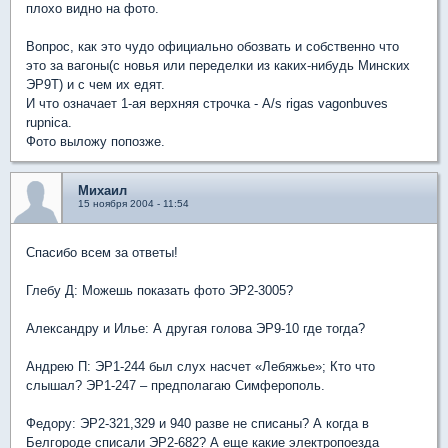
плохо видно на фото.
Вопрос, как это чудо официально обозвать и собственно что
это за вагоны(с новья или переделки из каких-нибудь Минских
ЭР9Т) и с чем их едят.
И что означает 1-ая верхняя строчка - A/s rigas vagonbuves
rupnica.
Фото выложу попозже.
Михаил
15 ноября 2004 - 11:54
Спасибо всем за ответы!
Глебу Д: Можешь показать фото ЭР2-3005?
Александру и Илье: А другая голова ЭР9-10 где тогда?
Андрею П: ЭР1-244 был слух насчет «Лебяжье»; Кто что
слышал? ЭР1-247 – предполагаю Симферополь.
Федору: ЭР2-321,329 и 940 разве не списаны? А когда в
Белгороде списали ЭР2-682? А еще какие электропоезда