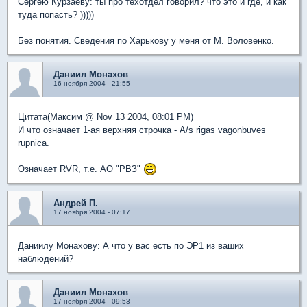
Cергею Курзаеву: ты про техотдел говорил? что это и где, и как
туда попасть? )))))
Без понятия. Сведения по Харькову у меня от М. Воловенко.
Даниил Монахов
16 ноября 2004 - 21:55
Цитата(Максим @ Nov 13 2004, 08:01 PM)
И что означает 1-ая верхняя строчка - A/s rigas vagonbuves
rupnica.
Означает RVR, т.е. АО "РВЗ"
Андрей П.
17 ноября 2004 - 07:17
Даниилу Монахову: А что у вас есть по ЭР1 из ваших
наблюдений?
Даниил Монахов
17 ноября 2004 - 09:53