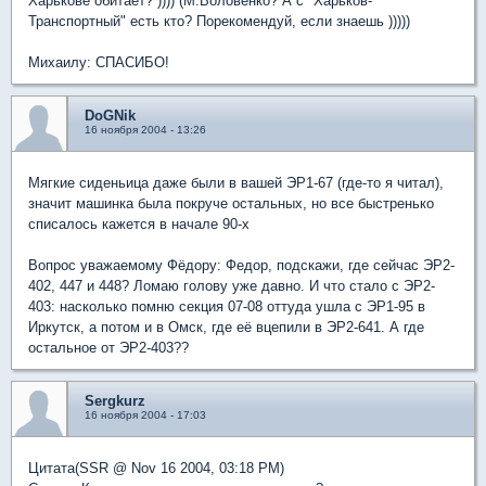
Харькове обитает? )))) (М.Воловенко? А с "Харьков-
Транспортный" есть кто? Порекомендуй, если знаешь )))))
Михаилу: СПАСИБО!
DoGNik
16 ноября 2004 - 13:26
Мягкие сиденьица даже были в вашей ЭР1-67 (где-то я читал),
значит машинка была покруче остальных, но все быстренько
списалось кажется в начале 90-х
Вопрос уважаемому Фёдору: Федор, подскажи, где сейчас ЭР2-
402, 447 и 448? Ломаю голову уже давно. И что стало с ЭР2-
403: насколько помню секция 07-08 оттуда ушла с ЭР1-95 в
Иркутск, а потом и в Омск, где её вцепили в ЭР2-641. А где
остальное от ЭР2-403??
Sergkurz
16 ноября 2004 - 17:03
Цитата(SSR @ Nov 16 2004, 03:18 PM)