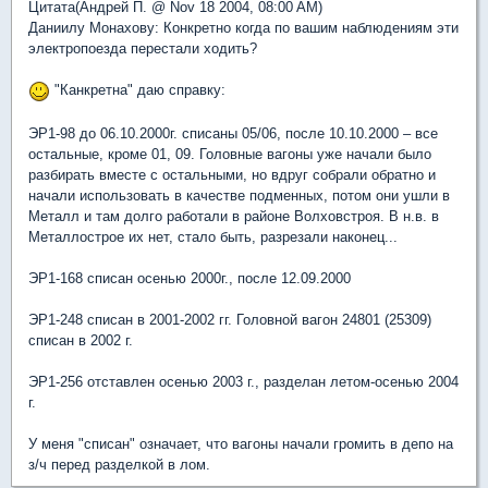
Цитата(Андрей П. @ Nov 18 2004, 08:00 AM)
Даниилу Монахову: Конкретно когда по вашим наблюдениям эти
электропоезда перестали ходить?
"Канкретна" даю справку:
ЭР1-98 до 06.10.2000г. списаны 05/06, после 10.10.2000 – все
остальные, кроме 01, 09. Головные вагоны уже начали было
разбирать вместе с остальными, но вдруг собрали обратно и
начали использовать в качестве подменных, потом они ушли в
Металл и там долго работали в районе Волховстроя. В н.в. в
Металлострое их нет, стало быть, разрезали наконец...
ЭР1-168 списан осенью 2000г., после 12.09.2000
ЭР1-248 списан в 2001-2002 гг. Головной вагон 24801 (25309)
списан в 2002 г.
ЭР1-256 отставлен осенью 2003 г., разделан летом-осенью 2004
г.
У меня "списан" означает, что вагоны начали громить в депо на
з/ч перед разделкой в лом.