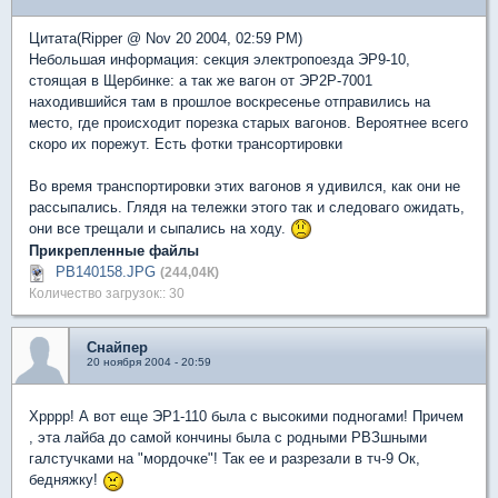
Цитата(Ripper @ Nov 20 2004, 02:59 PM)
Небольшая информация: секция электропоезда ЭР9-10,
стоящая в Щербинке: а так же вагон от ЭР2Р-7001
находившийся там в прошлое воскресенье отправились на
место, где происходит порезка старых вагонов. Вероятнее всего
скоро их порежут. Есть фотки трансортировки
Во время транспортировки этих вагонов я удивился, как они не
рассыпались. Глядя на тележки этого так и следоваго ожидать,
они все трещали и сыпались на ходу.
Прикрепленные файлы
PB140158.JPG
(244,04К)
Количество загрузок:: 30
Снайпер
20 ноября 2004 - 20:59
Хрррр! А вот еще ЭР1-110 была с высокими подногами! Причем
, эта лайба до самой кончины была с родными РВЗшными
галстучками на "мордочке"! Так ее и разрезали в тч-9 Ок,
бедняжку!