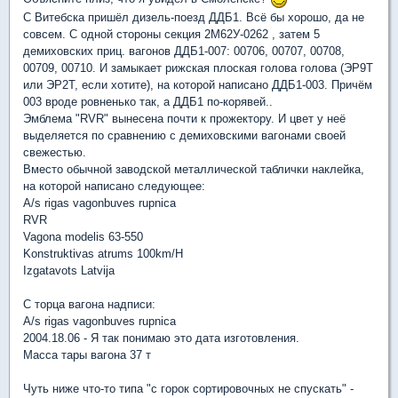
С Витебска пришёл дизель-поезд ДДБ1. Всё бы хорошо, да не
совсем. С одной стороны секция 2М62У-0262 , затем 5
демиховских приц. вагонов ДДБ1-007: 00706, 00707, 00708,
00709, 00710. И замыкает рижская плоская голова голова (ЭР9Т
или ЭР2Т, если хотите), на которой написано ДДБ1-003. Причём
003 вроде ровненько так, а ДДБ1 по-корявей..
Эмблема "RVR" вынесена почти к прожектору. И цвет у неё
выделяется по сравнению с демиховскими вагонами своей
свежестью.
Вместо обычной заводской металлической таблички наклейка,
на которой написано следующее:
A/s rigas vagonbuves rupnica
RVR
Vagona modelis 63-550
Konstruktivas atrums 100km/H
Izgatavots Latvija
С торца вагона надписи:
A/s rigas vagonbuves rupnica
2004.18.06 - Я так понимаю это дата изготовления.
Масса тары вагона 37 т
Чуть ниже что-то типа "с горок сортировочных не спускать" -