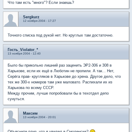
Что там есть "много"? Если знаешь?
Sergkurz
12 ноября 2004 - 17:27
Точного списка под рукой нет. Но круглых там достаточно.
Гость_Violator_*
13 ноября 2004 - 12:40
Было бы прикольно лишний раз заценить ЭР2-306 и 308 в
Харькове, если их ещё в Люботин не пропили. А так... Нет,
Серёга прав- кругляков в Харькове до хрена. Другое дело, что
тех же 300-х номеров там уже маловато. Распихали их из
Харькова по всему СССР.
Между прочим, лучше попробовали бы в техотдел депо
сунуться.
Максим
13 ноября 2004 - 20:01
Объясните плиз, что я увидел в Смоленске?