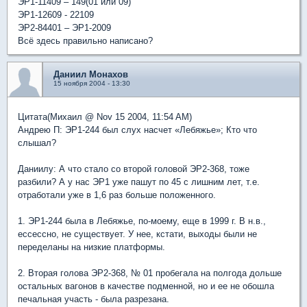
ЭР1-11409 – 149(01 или 09)
ЭР1-12609 - 22109
ЭР2-84401 – ЭР1-2009
Всё здесь правильно написано?
Даниил Монахов
15 ноября 2004 - 13:30
Цитата(Михаил @ Nov 15 2004, 11:54 AM)
Андрею П: ЭР1-244 был слух насчет «Лебяжье»; Кто что
слышал?
Даниилу: А что стало со второй головой ЭР2-368, тоже
разбили? А у нас ЭР1 уже пашут по 45 с лишним лет, т.е.
отработали уже в 1,6 раз больше положенного.
1. ЭР1-244 была в Лебяжье, по-моему, еще в 1999 г. В н.в.,
ессессно, не существует. У нее, кстати, выходы были не
переделаны на низкие платформы.
2. Вторая голова ЭР2-368, № 01 пробегала на полгода дольше
остальных вагонов в качестве подменной, но и ее не обошла
печальная участь - была разрезана.