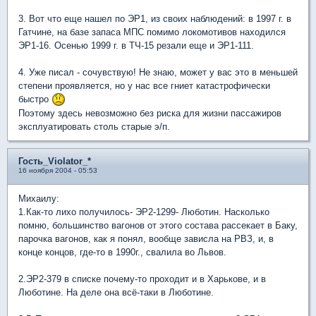
3. Вот что еще нашел по ЭР1, из своих наблюдений: в 1997 г. в
Гатчине, на базе запаса МПС помимо локомотивов находился
ЭР1-16. Осенью 1999 г. в ТЧ-15 резали еще и ЭР1-111.
4. Уже писал - сочувствую! Не знаю, может у вас это в меньшей
степени проявляется, но у нас все гниет катастрофически
быстро
Поэтому здесь невозможно без риска для жизни пассажиров
эксплуатировать столь старые э/п.
Гость_Violator_*
16 ноября 2004 - 05:53
Михаилу:
1.Как-то лихо получилось- ЭР2-1299- Люботин. Насколько
помню, большинство вагонов от этого состава рассекает в Баку,
парочка вагонов, как я понял, вообще зависла на РВЗ, и, в
конце концов, где-то в 1990г., свалила во Львов.
2.ЭР2-379 в списке почему-то проходит и в Харькове, и в
Люботине. На деле она всё-таки в Люботине.