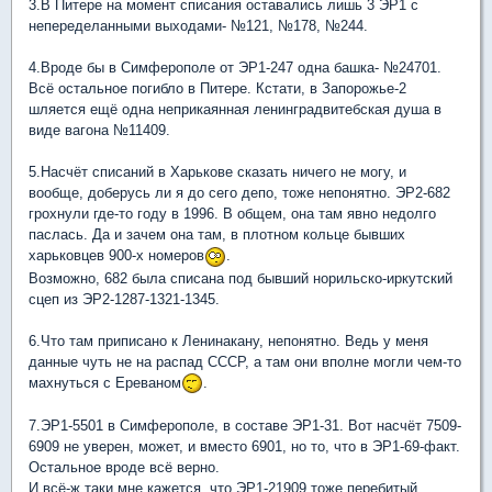
3.В Питере на момент списания оставались лишь 3 ЭР1 с
непеределанными выходами- №121, №178, №244.
4.Вроде бы в Симферополе от ЭР1-247 одна башка- №24701.
Всё остальное погибло в Питере. Кстати, в Запорожье-2
шляется ещё одна неприкаянная ленинградвитебская душа в
виде вагона №11409.
5.Насчёт списаний в Харькове сказать ничего не могу, и
вообще, доберусь ли я до сего депо, тоже непонятно. ЭР2-682
грохнули где-то году в 1996. В общем, она там явно недолго
паслась. Да и зачем она там, в плотном кольце бывших
харьковцев 900-х номеров
.
Возможно, 682 была списана под бывший норильско-иркутский
сцеп из ЭР2-1287-1321-1345.
6.Что там приписано к Ленинакану, непонятно. Ведь у меня
данные чуть не на распад СССР, а там они вполне могли чем-то
махнуться с Ереваном
.
7.ЭР1-5501 в Симферополе, в составе ЭР1-31. Вот насчёт 7509-
6909 не уверен, может, и вместо 6901, но то, что в ЭР1-69-факт.
Остальное вроде всё верно.
И всё-ж таки мне кажется, что ЭР1-21909 тоже перебитый.