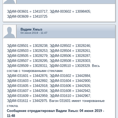
ЭД4М-003601 = 13410717; ЭД4М-003602 = 13098405;
ЭД4М-003609 = 13410725
Вадим Хмыз
04 июня 2019 - 11:47
ЭД4М-028501 = 13028238; ЭД4М-028502 = 13028246;
ЭД4М-028503 = 13028253; ЭД4М-028504 = 13028261;
ЭД4М-028505 = 13028279; ЭД4М-028506 = 13028287;
ЭД4М-028507 = 13028295; ЭД4М-028508 = 13028303;
ЭД4М-028509 = 13028311; ЭД4М-028510 = 13028329. Весь
состав с тонированными стеклами.
ЭД4М-031601 = 13442876; ЭД4М-031602 = 13442884;
ЭД4М-031603 = 13442892; ЭД4М-031604 = 13442900;
ЭД4М-031605 = 13442918; ЭД4М-031606 = 13442926;
ЭД4М-031607 = 13442934; ЭД4М-031608 = 13442942;
ЭД4М-031609 = 13442959; ЭД4М-031610 = 13442967;
ЭД4М-031611 = 13442975. Вагон 031601 имеет тонированные
стекла.
Сообщение отредактировал Вадим Хмыз: 04 июня 2019 -
11:48