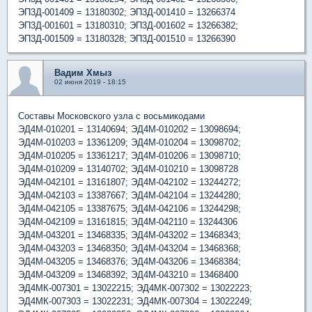
ЭП3Д-001409 = 13180302; ЭП3Д-001410 = 13266374
ЭП3Д-001601 = 13180310; ЭП3Д-001602 = 13266382;
ЭП3Д-001509 = 13180328; ЭП3Д-001510 = 13266390
Вадим Хмыз
02 июня 2019 - 18:15
Составы Московского узла с восьмикодами
ЭД4М-010201 = 13140694; ЭД4М-010202 = 13098694;
ЭД4М-010203 = 13361209; ЭД4М-010204 = 13098702;
ЭД4М-010205 = 13361217; ЭД4М-010206 = 13098710;
ЭД4М-010209 = 13140702; ЭД4М-010210 = 13098728
ЭД4М-042101 = 13161807; ЭД4М-042102 = 13244272;
ЭД4М-042103 = 13387667; ЭД4М-042104 = 13244280;
ЭД4М-042105 = 13387675; ЭД4М-042106 = 13244298;
ЭД4М-042109 = 13161815; ЭД4М-042110 = 13244306
ЭД4М-043201 = 13468335; ЭД4М-043202 = 13468343;
ЭД4М-043203 = 13468350; ЭД4М-043204 = 13468368;
ЭД4М-043205 = 13468376; ЭД4М-043206 = 13468384;
ЭД4М-043209 = 13468392; ЭД4М-043210 = 13468400
ЭД4МК-007301 = 13022215; ЭД4МК-007302 = 13022223;
ЭД4МК-007303 = 13022231; ЭД4МК-007304 = 13022249;