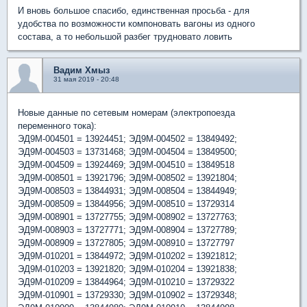
И вновь большое спасибо, единственная просьба - для
удобства по возможности компоновать вагоны из одного
состава, а то небольшой разбег трудновато ловить
Вадим Хмыз
31 мая 2019 - 20:48
Новые данные по сетевым номерам (электропоезда
переменного тока):
ЭД9М-004501 = 13924451; ЭД9М-004502 = 13849492;
ЭД9М-004503 = 13731468; ЭД9М-004504 = 13849500;
ЭД9М-004509 = 13924469; ЭД9М-004510 = 13849518
ЭД9М-008501 = 13921796; ЭД9М-008502 = 13921804;
ЭД9М-008503 = 13844931; ЭД9М-008504 = 13844949;
ЭД9М-008509 = 13844956; ЭД9М-008510 = 13729314
ЭД9М-008901 = 13727755; ЭД9М-008902 = 13727763;
ЭД9М-008903 = 13727771; ЭД9М-008904 = 13727789;
ЭД9М-008909 = 13727805; ЭД9М-008910 = 13727797
ЭД9М-010201 = 13844972; ЭД9М-010202 = 13921812;
ЭД9М-010203 = 13921820; ЭД9М-010204 = 13921838;
ЭД9М-010209 = 13844964; ЭД9М-010210 = 13729322
ЭД9М-010901 = 13729330; ЭД9М-010902 = 13729348;