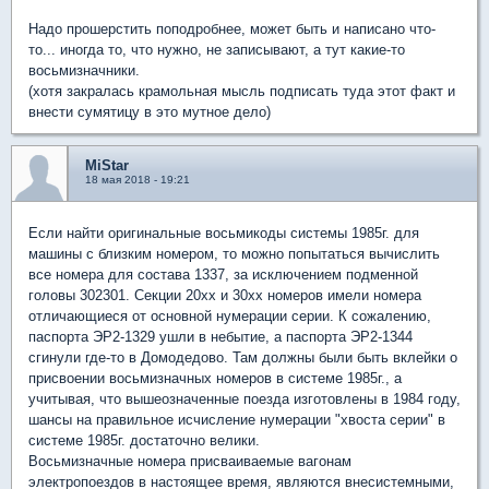
Надо прошерстить поподробнее, может быть и написано что-
то... иногда то, что нужно, не записывают, а тут какие-то
восьмизначники.
(хотя закралась крамольная мысль подписать туда этот факт и
внести сумятицу в это мутное дело)
MiStar
18 мая 2018 - 19:21
Если найти оригинальные восьмикоды системы 1985г. для
машины с близким номером, то можно попытаться вычислить
все номера для состава 1337, за исключением подменной
головы 302301. Секции 20хх и 30хх номеров имели номера
отличающиеся от основной нумерации серии. К сожалению,
паспорта ЭР2-1329 ушли в небытие, а паспорта ЭР2-1344
сгинули где-то в Домодедово. Там должны были быть вклейки о
присвоении восьмизначных номеров в системе 1985г., а
учитывая, что вышеозначенные поезда изготовлены в 1984 году,
шансы на правильное исчисление нумерации "хвоста серии" в
системе 1985г. достаточно велики.
Восьмизначные номера присваиваемые вагонам
электропоездов в настоящее время, являются внесистемными,