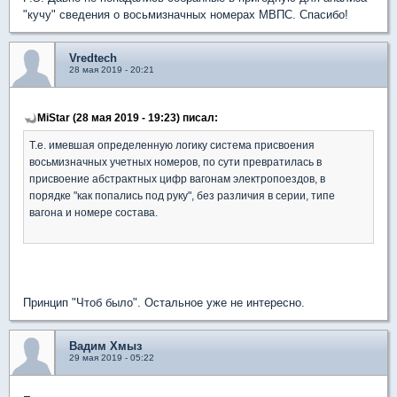
"кучу" сведения о восьмизначных номерах МВПС. Спасибо!
Vredtech
28 мая 2019 - 20:21
MiStar (28 мая 2019 - 19:23) писал:
Т.е. имевшая определенную логику система присвоения
восьмизначных учетных номеров, по сути превратилась в
присвоение абстрактных цифр вагонам электропоездов, в
порядке "как попались под руку", без различия в серии, типе
вагона и номере состава.
Принцип "Чтоб было". Остальное уже не интересно.
Вадим Хмыз
29 мая 2019 - 05:22