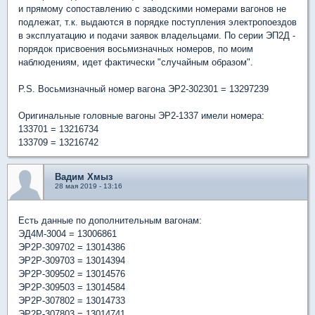
и прямому сопоставлению с заводскими номерами вагонов не
подлежат, т.к. выдаются в порядке поступления электропоездов
в эксплуатацию и подачи заявок владельцами. По серии ЭП2Д -
порядок присвоения восьмизначных номеров, по моим
наблюдениям, идет фактически "случайным образом".
P.S. Восьмизначный номер вагона ЭР2-302301 = 13297239
Оригинальные головные вагоны ЭР2-1337 имели номера:
133701 = 13216734
133709 = 13216742
Вадим Хмыз
28 мая 2019 - 13:16
Есть данные по дополнительным вагонам:
ЭД4М-3004 = 13006861
ЭР2Р-309702 = 13014386
ЭР2Р-309703 = 13014394
ЭР2Р-309502 = 13014576
ЭР2Р-309503 = 13014584
ЭР2Р-307802 = 13014733
ЭР2Р-307803 = 13014741