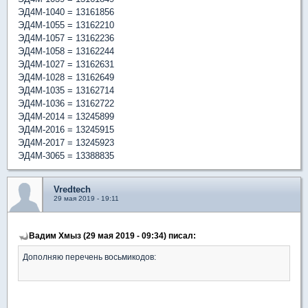
ЭД4М-1040 = 13161856
ЭД4М-1055 = 13162210
ЭД4М-1057 = 13162236
ЭД4М-1058 = 13162244
ЭД4М-1027 = 13162631
ЭД4М-1028 = 13162649
ЭД4М-1035 = 13162714
ЭД4М-1036 = 13162722
ЭД4М-2014 = 13245899
ЭД4М-2016 = 13245915
ЭД4М-2017 = 13245923
ЭД4М-3065 = 13388835
Vredtech
29 мая 2019 - 19:11
Вадим Хмыз (29 мая 2019 - 09:34) писал:
Дополняю перечень восьмикодов: