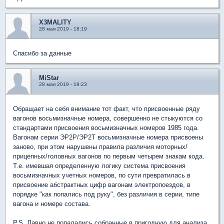
X3MALITY
28 мая 2019 - 18:19
Спасибо за данные
MiStar
28 мая 2019 - 19:23
Обращает на себя внимание тот факт, что присвоенные ряду
вагонов восьмизначные номера, совершенно не стыкуются со
стандартами присвоения восьмизначных номеров 1985 года.
Вагонам серии ЭР2Р/ЭР2Т восьмизначные номера присвоены
заново, при этом нарушены правила различия моторных/
прицепных/головных вагонов по первым четырем знакам кода.
Т.е. имевшая определенную логику система присвоения
восьмизначных учетных номеров, по сути превратилась в
присвоение абстрактных цифр вагонам электропоездов, в
порядке "как попались под руку", без различия в серии, типе
вагона и номере состава.
P.S. Давно не попадались собранные в пригодную для анализа