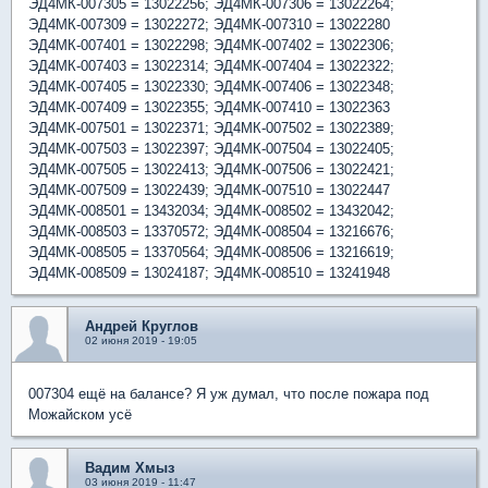
ЭД4МК-007305 = 13022256; ЭД4МК-007306 = 13022264;
ЭД4МК-007309 = 13022272; ЭД4МК-007310 = 13022280
ЭД4МК-007401 = 13022298; ЭД4МК-007402 = 13022306;
ЭД4МК-007403 = 13022314; ЭД4МК-007404 = 13022322;
ЭД4МК-007405 = 13022330; ЭД4МК-007406 = 13022348;
ЭД4МК-007409 = 13022355; ЭД4МК-007410 = 13022363
ЭД4МК-007501 = 13022371; ЭД4МК-007502 = 13022389;
ЭД4МК-007503 = 13022397; ЭД4МК-007504 = 13022405;
ЭД4МК-007505 = 13022413; ЭД4МК-007506 = 13022421;
ЭД4МК-007509 = 13022439; ЭД4МК-007510 = 13022447
ЭД4МК-008501 = 13432034; ЭД4МК-008502 = 13432042;
ЭД4МК-008503 = 13370572; ЭД4МК-008504 = 13216676;
ЭД4МК-008505 = 13370564; ЭД4МК-008506 = 13216619;
ЭД4МК-008509 = 13024187; ЭД4МК-008510 = 13241948
Андрей Круглов
02 июня 2019 - 19:05
007304 ещё на балансе? Я уж думал, что после пожара под
Можайском усё
Вадим Хмыз
03 июня 2019 - 11:47