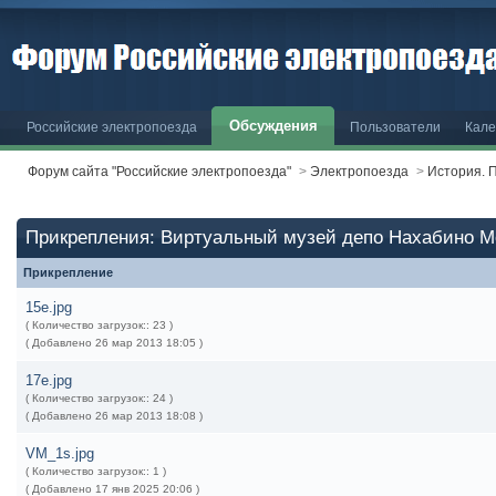
Обсуждения
Российские электропоезда
Пользователи
Кале
Форум сайта "Российские электропоезда"
>
Электропоезда
>
История. 
Прикрепления: Виртуальный музей депо Нахабино Мс
Прикрепление
15e.jpg
( Количество загрузок:: 23 )
( Добавлено 26 мар 2013 18:05 )
17e.jpg
( Количество загрузок:: 24 )
( Добавлено 26 мар 2013 18:08 )
VM_1s.jpg
( Количество загрузок:: 1 )
( Добавлено 17 янв 2025 20:06 )