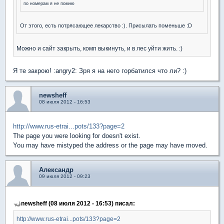
по номерам я не помню
От этого, есть потрясающее лекарство :). Присылать поменьше :D
Можно и сайт закрыть, комп выкинуть, и в лес уйти жить. :)
Я те закрою! :angry2: Зря я на него горбатился что ли? :)
newsheff
08 июля 2012 - 16:53
http://www.rus-etrai...pots/133?page=2
The page you were looking for doesn't exist.
You may have mistyped the address or the page may have moved.
Александр
09 июля 2012 - 09:23
newsheff (08 июля 2012 - 16:53) писал:
http://www.rus-etrai...pots/133?page=2