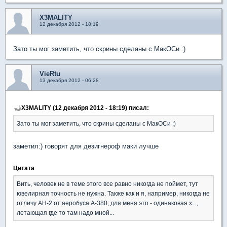
X3MALITY
12 декабря 2012 - 18:19
Зато ты мог заметить, что скрины сделаны с МакОСи :)
VieRtu
13 декабря 2012 - 06:28
X3MALITY (12 декабря 2012 - 18:19) писал:
Зато ты мог заметить, что скрины сделаны с МакОСи :)
заметил:) говорят для дезигнероф маки лучше
Цитата
Вить, человек не в теме этого все равно никогда не поймет, тут
ювелирная точность не нужна. Также как и я, например, никогда не
отличу АН-2 от аеробуса А-380, для меня это - одинаковая х...,
летающая где то там надо мной...