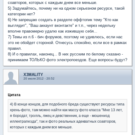
соавторов, которых с каждым днем все меньше.
5) Задумайтесь, почему ни на одном серьезном ресурсе, такой
категории нет?
6) Не запрещаю создать в разделе оффтопик тему "Кто как
выглядит", "Ваш аккаунт вконтакте" и т.п., через недельку
вполне правомерно удалю как изжившую себя...
7) Темы из п.6 - бич форумов, поэтому не удивлюсь, если нас
это не обойдет стороной. Отнесусь спокойно, если все в рамках
правил.
8) И о правилах, наконец... В них русским по белому сказано -
принимаем ТОЛЬКО фото электропоездов. Еще вопросы будут?
X3MALITY
20 июля 2012 - 20:52
Цитата
4) В конце концов, для подобного бреда существуют ресурсы типа
хрень-фото, там можно найти как массу фото класса "Мне 13 лет,
я бородат, тролль, лжец и девственник, а еще - мошенизд
иллектрапезда", так и фото реальных адекватных соавторов,
которых с каждым днем все меньше.