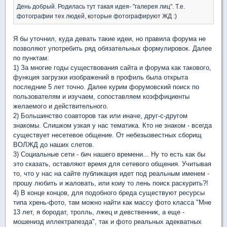
День добрый. Родилась тут такая идея- "галерея лиц". Т.е.
фотографии тех людей, которые фотографируют ЖД :)
Я бы уточнил, куда девать такие идеи, но правила форума не
позволяют употребить ряд обязательных формулировок. Далее
по пунктам:
1) За многие годы существования сайта и форума как такового,
функция загрузки изображений в профиль была открыта
последние 5 лет точно. Далее курим форумовский поиск по
пользователям и изучаем, сопоставляем коэффициенты
желаемого и действительного.
2) Большинство соавторов так или иначе, друг-с-другом
знакомы. Слишком узкая у нас тематика. Кто не знаком - всегда
существует несетевое общение. От небезызвестных сборищ
ВОЛЖД до наших слетов.
3) Социальные сети - бич нашего времени... Ну то есть как бы
это сказать, оставляют время для сетевого общения. Учитывая
то, что у нас на сайте публикация идет под реальным именем -
прошу любить и жаловать, или коиу то лень поиск раскурить?!
4) В конце концов, для подобного бреда существуют ресурсы
типа хрень-фото, там можно найти как массу фото класса "Мне
13 лет, я бородат, тролль, лжец и девственник, а еще -
мошенизд иллектрапезда", так и фото реальных адекватных