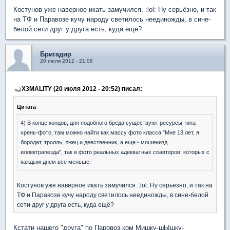
Костунов уже наверное икать замучился. :lol: Ну серьёзно, и так
на ТФ и Паравозе кучу народу светилось неединожды, в сине-
белой сети друг у друга есть, куда ещё?
Бригадир
20 июля 2012 - 21:08
X3MALITY (20 июля 2012 - 20:52) писал:
Цитата
4) В конце концов, для подобного бреда существуют ресурсы типа
хрень-фото, там можно найти как массу фото класса "Мне 13 лет, я
бородат, тролль, лжец и девственник, а еще - мошенизд
иллектрапезда", так и фото реальных адекватных соавторов, которых с
каждым днем все меньше.
Костунов уже наверное икать замучился. :lol: Ну серьёзно, и так на
ТФ и Паравозе кучу народу светилось неединожды, в сине-белой
сети друг у друга есть, куда ещё?
Кстати нашего "друга" по Паровоз.ком Мишку-шЫшку-