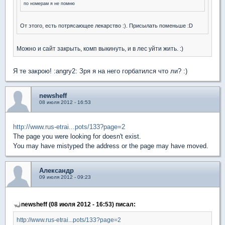
по номерам я не помню
От этого, есть потрясающее лекарство :). Присылать поменьше :D
Можно и сайт закрыть, комп выкинуть, и в лес уйти жить. :)
Я те закрою! :angry2: Зря я на него горбатился что ли? :)
newsheff
08 июля 2012 - 16:53
http://www.rus-etrai...pots/133?page=2
The page you were looking for doesn't exist.
You may have mistyped the address or the page may have moved.
Александр
09 июля 2012 - 09:23
newsheff (08 июля 2012 - 16:53) писал:
http://www.rus-etrai...pots/133?page=2