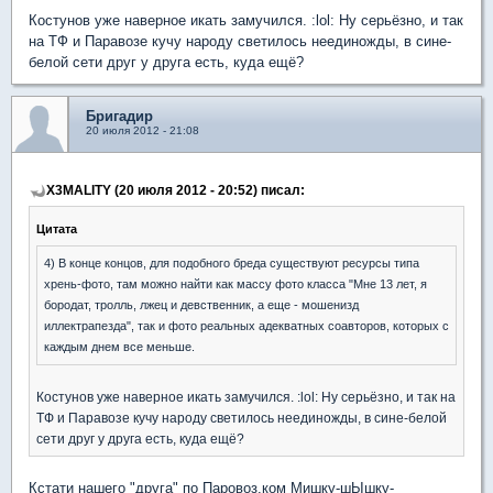
Костунов уже наверное икать замучился. :lol: Ну серьёзно, и так
на ТФ и Паравозе кучу народу светилось неединожды, в сине-
белой сети друг у друга есть, куда ещё?
Бригадир
20 июля 2012 - 21:08
X3MALITY (20 июля 2012 - 20:52) писал:
Цитата
4) В конце концов, для подобного бреда существуют ресурсы типа
хрень-фото, там можно найти как массу фото класса "Мне 13 лет, я
бородат, тролль, лжец и девственник, а еще - мошенизд
иллектрапезда", так и фото реальных адекватных соавторов, которых с
каждым днем все меньше.
Костунов уже наверное икать замучился. :lol: Ну серьёзно, и так на
ТФ и Паравозе кучу народу светилось неединожды, в сине-белой
сети друг у друга есть, куда ещё?
Кстати нашего "друга" по Паровоз.ком Мишку-шЫшку-