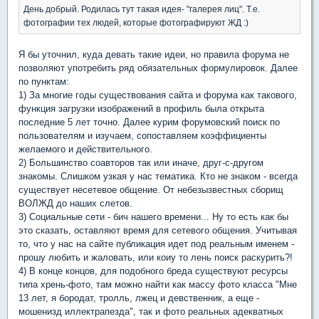
День добрый. Родилась тут такая идея- "галерея лиц". Т.е.
фотографии тех людей, которые фотографируют ЖД :)
Я бы уточнил, куда девать такие идеи, но правила форума не
позволяют употребить ряд обязательных формулировок. Далее
по пунктам:
1) За многие годы существования сайта и форума как такового,
функция загрузки изображений в профиль была открыта
последние 5 лет точно. Далее курим форумовский поиск по
пользователям и изучаем, сопоставляем коэффициенты
желаемого и действительного.
2) Большинство соавторов так или иначе, друг-с-другом
знакомы. Слишком узкая у нас тематика. Кто не знаком - всегда
существует несетевое общение. От небезызвестных сборищ
ВОЛЖД до наших слетов.
3) Социальные сети - бич нашего времени... Ну то есть как бы
это сказать, оставляют время для сетевого общения. Учитывая
то, что у нас на сайте публикация идет под реальным именем -
прошу любить и жаловать, или коиу то лень поиск раскурить?!
4) В конце концов, для подобного бреда существуют ресурсы
типа хрень-фото, там можно найти как массу фото класса "Мне
13 лет, я бородат, тролль, лжец и девственник, а еще -
мошенизд иллектрапезда", так и фото реальных адекватных