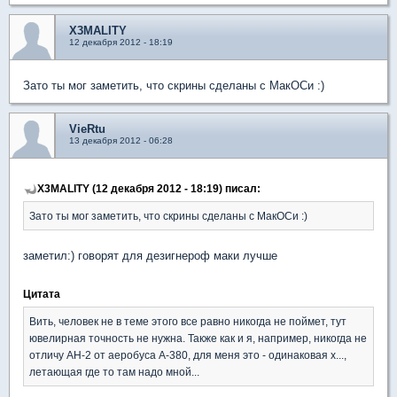
X3MALITY
12 декабря 2012 - 18:19
Зато ты мог заметить, что скрины сделаны с МакОСи :)
VieRtu
13 декабря 2012 - 06:28
X3MALITY (12 декабря 2012 - 18:19) писал:
Зато ты мог заметить, что скрины сделаны с МакОСи :)
заметил:) говорят для дезигнероф маки лучше
Цитата
Вить, человек не в теме этого все равно никогда не поймет, тут
ювелирная точность не нужна. Также как и я, например, никогда не
отличу АН-2 от аеробуса А-380, для меня это - одинаковая х...,
летающая где то там надо мной...