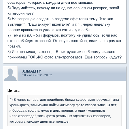
соавторов, которых с каждым днем все меньше.
5) Задумайтесь, почему ни на одном серьезном ресурсе, такой
категории нет?
6) Не запрещаю создать в разделе оффтопик тему "Кто как
выглядит", "Ваш аккаунт вконтакте" и т.п., через недельку
вполне правомерно удалю как изжившую себя...
7) Темы из п.6 - бич форумов, поэтому не удивлюсь, если нас
это не обойдет стороной. Отнесусь спокойно, если все в рамках
правил.
8) И о правилах, наконец... В них русским по белому сказано -
принимаем ТОЛЬКО фото электропоездов. Еще вопросы будут?
X3MALITY
20 июля 2012 - 20:52
Цитата
4) В конце концов, для подобного бреда существуют ресурсы типа
хрень-фото, там можно найти как массу фото класса "Мне 13 лет,
я бородат, тролль, лжец и девственник, а еще - мошенизд
иллектрапезда", так и фото реальных адекватных соавторов,
которых с каждым днем все меньше.