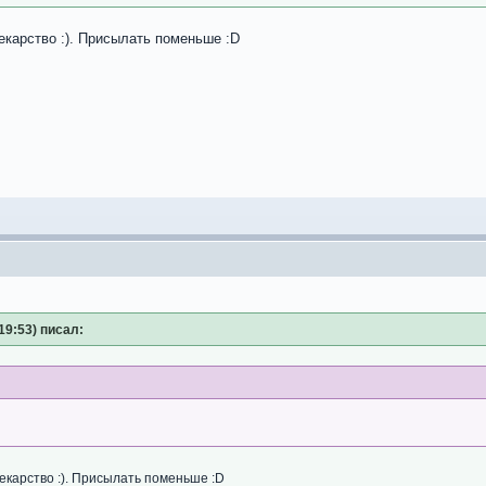
екарство :). Присылать поменьше :D
19:53) писал:
екарство :). Присылать поменьше :D