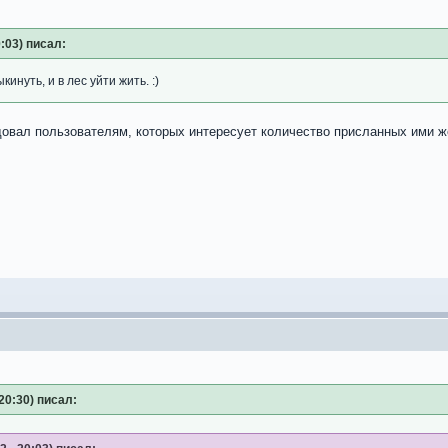
:03) писал:
инуть, и в лес уйти жить. :)
довал пользователям, которых интересует количество присланных ими же
20:30) писал: