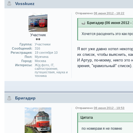
Vosskuez
Отправлено
06 июня 2012 - 18:22
Бригадир (06 июня 2012 - 
Хочется расценить это как п
Участник
Группа:
Участники
Сообщений:
316
Я вот уже давно хотел некото
Регистрация:
19 сентября 10
их список, чтобы выяснить, к
Пол:
Мужчина
И Артур, по-моему, никто это 
Город:
Москва
Интересы:
Ж/д фото, IT,
зрения, "крамольный" список).
сайтостроение,
путешествия, наука и
техника
Бригадир
Отправлено
06 июня 2012 - 19:53
Цитата
по номерам я не помню