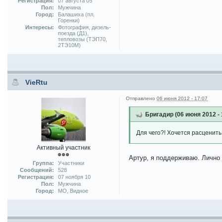
Регистрация:
07 августа 05
Пол:
Мужчина
Город:
Балашиха (пл.
Горенки)
Интересы:
Фотография, дизель-
поезда (Д1),
тепловозы (ТЭП70,
2ТЭ10М)
VieRtu
Отправлено
06 июня 2012 - 17:07
Бригадир (06 июня 2012 - 
Для чего?! Хочется расценит
Активный участник
Артур, я поддерживаю. Лично 
Группа:
Участники
Сообщений:
528
Регистрация:
07 ноября 10
Пол:
Мужчина
Город:
МО, Видное