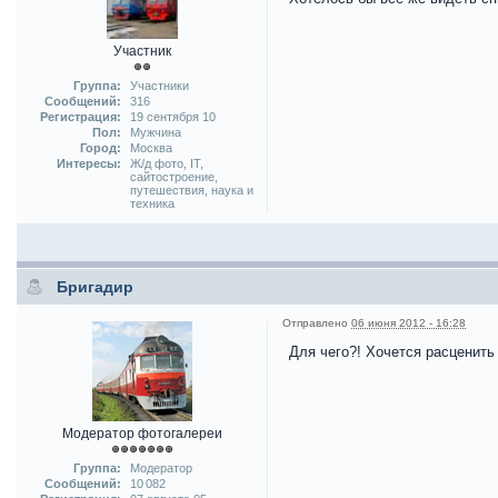
Участник
Группа:
Участники
Сообщений:
316
Регистрация:
19 сентября 10
Пол:
Мужчина
Город:
Москва
Интересы:
Ж/д фото, IT,
сайтостроение,
путешествия, наука и
техника
Бригадир
Отправлено
06 июня 2012 - 16:28
Для чего?! Хочется расценить
Модератор фотогалереи
Группа:
Модератор
Сообщений:
10 082