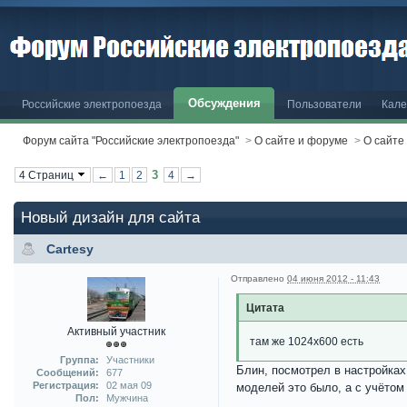
Обсуждения
Российские электропоезда
Пользователи
Кале
Форум сайта "Российские электропоезда"
>
О сайте и форуме
>
О сайте
3
4 Страниц
←
1
2
4
→
Новый дизайн для сайта
Cartesy
Отправлено
04 июня 2012 - 11:43
Цитата
Активный участник
там же 1024х600 есть
Группа:
Участники
Блин, посмотрел в настройках 
Сообщений:
677
Регистрация:
02 мая 09
моделей это было, а с учётом
Пол:
Мужчина