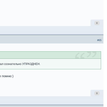
0
#65
ионал сознательно УПРАЗДНЕН.
е помню:)
0