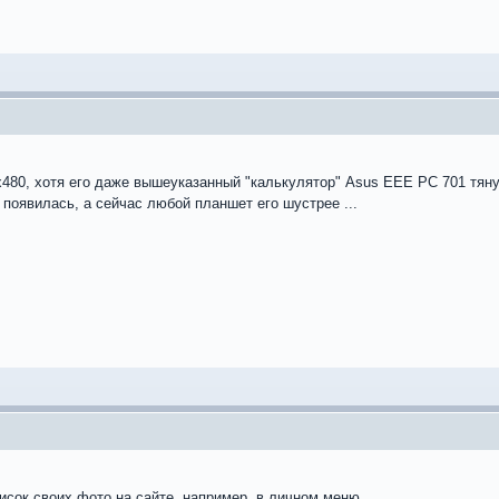
480, хотя его даже вышеуказанный "калькулятор" Asus EEE PC 701 тянул
 появилась, а сейчас любой планшет его шустрее ...
исок своих фото на сайте, например, в личном меню.