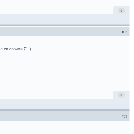
0
#62
 со своими 7" :)
0
#63