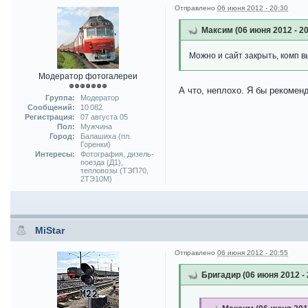
Отправлено
06 июня 2012 - 20:30
Максим (06 июня 2012 - 20
Можно и сайт закрыть, комп вык
Модератор фотогалереи
А что, неплохо. Я бы рекомен
Группа:
Модератор
Сообщений:
10 082
Регистрация:
07 августа 05
Пол:
Мужчина
Город:
Балашиха (пл.
Горенки)
Интересы:
Фотография, дизель-
поезда (Д1),
тепловозы (ТЭП70,
2ТЭ10М)
MiStar
Отправлено
06 июня 2012 - 20:55
Бригадир (06 июня 2012 - 