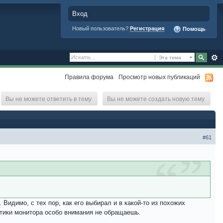
Вход
Новый пользователь?
Регистрация
Помощь
Эта тема
Правила форума
Просмотр новых публикаций
Вы не можете ответить в тему
Вы не можете создать новую тему
#61
 Видимо, с тех пор, как его выбирал и в какой-то из похожих
истики монитора особо внимания не обращаешь.