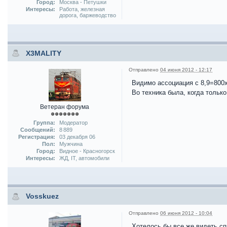
Город:
Москва - Петушки
Интересы:
Работа, железная
дорога, баржеводство
X3MALITY
Отправлено
04 июня 2012 - 12:17
Видимо ассоциация с 8,9=800х
Во техника была, когда только
Ветеран форума
Группа:
Модератор
Сообщений:
8 889
Регистрация:
03 декабря 06
Пол:
Мужчина
Город:
Видное - Красногорск
Интересы:
ЖД, IT, автомобили
Vosskuez
Отправлено
06 июня 2012 - 10:04
Хотелось бы все же видеть сп