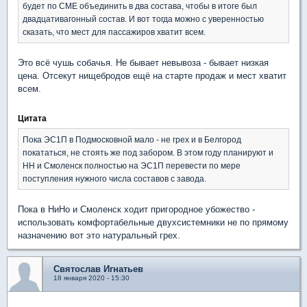
будет по СМЕ объединить в два состава, чтобы в итоге был
двадцативагонный состав. И вот тогда можно с уверенностью
сказать, что мест для пассажиров хватит всем.
Это всё чушь собачья. Не бывает невывоза - бывает низкая
цена. Отсекут нищебродов ещё на старте продаж и мест хватит
всем.
Цитата
Пока ЭС1П в Подмосковной мало - не грех и в Белгород
покататься, не стоять же под забором. В этом году планируют и
НН и Смоленск полностью на ЭС1П перевести по мере
поступления нужного числа составов с завода.
Пока в НиНо и Смоленск ходит пригородное убожество -
использовать комфортабельные двухсистемники не по прямому
назначению вот это натуральный грех.
Святослав Игнатьев
18 января 2020 - 15:30