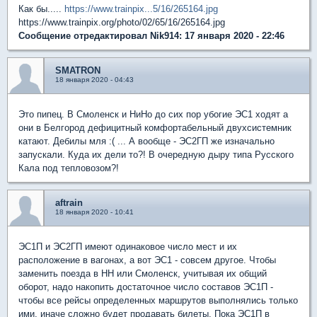
Как бы.....
https://www.trainpix...5/16/265164.jpg
https://www.trainpix.org/photo/02/65/16/265164.jpg
Сообщение отредактировал Nik914: 17 января 2020 - 22:46
SMATRON
18 января 2020 - 04:43
Это пипец. В Смоленск и НиНо до сих пор убогие ЭС1 ходят а
они в Белгород дефицитный комфортабельный двухсистемник
катают. Дебилы мля :( ... А вообще - ЭС2ГП же изначально
запускали. Куда их дели то?! В очередную дыру типа Русского
Кала под тепловозом?!
aftrain
18 января 2020 - 10:41
ЭС1П и ЭС2ГП имеют одинаковое число мест и их
расположение в вагонах, а вот ЭС1 - совсем другое. Чтобы
заменить поезда в НН или Смоленск, учитывая их общий
оборот, надо накопить достаточное число составов ЭС1П -
чтобы все рейсы определенных маршрутов выполнялись только
ими, иначе сложно будет продавать билеты. Пока ЭС1П в