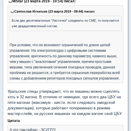
MiStar (23 марта 2019 - 10:14) писал:
Святослав Игнатьев (23 марта 2019 - 09:44) писал:
Если две десятивагонные "Ласточки" соединить по СМЕ, то получается
уже двадцативагонный состав.
При условии, что не возникнет ограничений по длине цепей
управления. На электропоездах с цифровыми системами
управления, критичность по данному параметру, намного выше,
чем у машин с "аналоговым" управлением, причем простыми
мерами, типа увеличения сечения поездных проводов, данная
проблема не решается, а требуется серьезная переработка всей
схемы с добавлением репитеров поездных сигналов управления.
Уральские спецы утверждают, что их машины можно сцеплять
хоть в 32 вагона. В отличие от немецких, где всего два ЦБУ на
пяти вагонах (максимум - шести, если следовать заводской
документации), которые работают попеременно в режиме
мастер-слейв, на русских машинах на каждом вагоне свой ЦБУ.
Цитата
А что там сейчас - ЭС2ГП?!