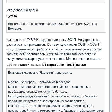
Уже довольно давно.
Цитата
Вот именно что я своими глазами видел на Курском ЭС2ГП на
Белгород.
Как правило, 743/744 выдают одиночку ЭС1П. На утреннюю -
раз на раз не приходится. К слову, физически ЭС1П и ЭС2ГП
могут сцепляться и работать вместе, по крайней мере о такой
возможности заявлялось, хотя таких тяни-толкаев пока не
выпускали на маршруты, но как знать. Машин пока не хватает.
Святослав Игнатьев (21 марта 2019 - 19:31) писал:
Есть ещё куда новые "Ласточки" пристроить:
Москва - Белгород -- необходимо 6 поездов.
Москва - Брянск, Москва - Воронеж, Москва - Ярославль --
необходимо столько же, если не больше...
Если сделают двухэтажные "Ласточки" -- то можно от Москвы и
подальше их пускать: в Волгоград и Ростов например.
Похоже на то, что всерьёз решили заменить почти все ПДС
локомотивной тяги на моторвагонную. Главное: чтобы компоновка