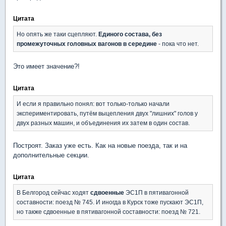
Цитата
Но опять же таки сцепляют.
Единого состава, без
промежуточных головных вагонов в середине
- пока что нет.
Это имеет значение?!
Цитата
И если я правильно понял: вот только-только начали
экспериментировать, путём выцепления двух "лишних" голов у
двух разных машин, и объединения их затем в один состав.
Построят. Заказ уже есть. Как на новые поезда, так и на
дополнительные секции.
Цитата
В Белгород сейчас ходят
сдвоенные
ЭС1П в пятивагонной
составности: поезд № 745. И иногда в Курск тоже пускают ЭС1П,
но также сдвоенные в пятивагонной составности: поезд № 721.