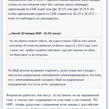
только на постоянном токе? Вот сколько лично наблюдал,
сдвоенными по СМЕ ездят или две ЭС1П, или две ЭС2ГП. Но
чтобы сдвоенными ездили по СМЕ совместно ЭС1П и ЭС2ГП --
пока что наблюдать не приходилось...
№ной (19 января 2020 - 21:37) писал:
Ну про Брянск можете забыть, им и двухэтажных ПДСов пока хватит,
разговоры об открытии движения на Брянск ведутся с 2014 года, а воз
и ныне там - крайне неудобно проезжать туда для подгона составов.
На Ярославль та же петрушка.
По МЦК вполне возможно подгонять, если только все съезды с
неё на все радиальные направления электрифицировать. Но пока
что с электрификацией съездов с МЦК на радиальные
направления что-то не хотят заниматься.
Физически работать они могут, естественно не на переменном
токе, а только при следовании по участкам с постоянкой. ПО,
НЯП, теперь допускает соединение всех машин с российским