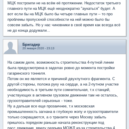
МЦК построили не на всём её протяжении. Недостаток третьего
главного пути на МЦК ещё неоднократно "аукаться" будет. А
вот если бы на МЦК было бы четыре главных пути -- то про
проблемы пропускной способности на ней можно было бы
совсем забыть. Но у нас чиновники в своё время как всегда всё
не до конца додумали...
Бригадир
20 января 2020 - 23:13
На самом деле, возможность строительства 4-путной линии
была предусмотрена в заделах ровно до момента постройки
гагаринского тоннеля.
Потом он же является и причиной двухпутного фрагмента. С
другой стороны, положа руку на сердце, а на 2-путном участке
необходимость в третьем пути сомнительная, т.к станций,
участвующих в активном грузовом движении там не осталось,
грузоотправителей серьезных - тоже.
Ну а дальше все еще прозаичнее, т.к московская
промышленность загнана в глубокую жопу и грузоотправители
только сокращаются, а о транзите через Москву забыть
пришлось порядком раньше начала реконструкции под
пасс.движение, ввиду разрыва МОЖД из-за строительства 4