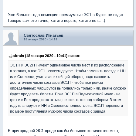
Уже больше года немецкие премиумные ЭС1 в Курск не ездят.
Говорю вам это точно, хотите верьте, хотите нет... :)
Святослав Игнатьев
18 января 2020 - 14:19
aftrain (18 января 2020 - 10:41) писал:
ЭС1П и ЭС2ГП имеют одинаковое число мест и их расположение
в вагонах, а вот ЭС1 - совсем другое. Чтобы заменить поезда в НН
или Смоленск, учитывая их общий оборот, надо накопить
достаточное число составов ЭС1П - чтобы все рейсы
определенных маршрутов выполнялись только ими, иначе сложно
будет продавать билеты. Пока ЭС1П в Подмосковной мало - не
грех и в Белгород покататься, не стоять же под забором. В этом
году планируют и НН и Смоленск полностью на ЭС1П перевести
по мере поступления нужного числа составов с завода.
В пригородной ЭС1 вроде как-бы большее количество мест,