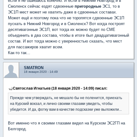
если я не ошибаюсь конечно. И если в Нижний Новгород и в
Смоленск сейчас ездят сдвоенные
пригородные
ЭС1, то в
ЭС1П мест может не хватить даже в сдвоенных составах.
Может ещё и поэтому пока что не торопятся сдвоенные ЭС1П
пускать в Нижний Новгород и в Смоленск? Вот когда построят
десятивагонные ЭС1П, вот тогда их можно будет по СМЕ
объединить в два состава, чтобы в итоге был двадцативагонный
состав. И вот тогда можно с уверенностью сказать, что мест
для пассажиров хватит всем.
Как-то так...
SMATRON
18 января 2020 - 14:49
Святослав Игнатьев (18 января 2020 - 14:09) писал:
Прежде чем утверждать, не мешало бы не поленится, приехать
на Курский вокзал, и лично своими глазами увидеть, чтобы
убедится. И да, фотку вам в качестве подсказки уже выложили...
Вот именно что я своими глазами видел на Курском ЭС2ГП на
Белгород.