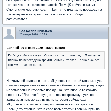
оборудованием. С Немцами естественно сцепиться можно, но
только без электрических частей. По МЦК сейчас и так уже
Смоленские ласточки ездят. Памятуя о планах по переходу на
трёхминутный интервал, не знаю как всё это будет
разъезжаться.
Святослав Игнатьев
20 января 2020 - 18:13
№ной (20 января 2020 - 15:08) писал:
По МЦК сейчас и так уже Смоленские ласточки ездят. Памятуя о
планах по переходу на трёхминутный интервал, не знаю как всё
это будет разъезжаться.
На б
о
льшей половине части МЦК есть же третий главный путь,
который задействован не в полном объёме, и по которому ездят
малочисленные грузовые поезда. Так что вполне возможно
перегонку "Ласточек" осуществлять по третьему пути, не
затрагивая первые два пути, по которым сейчас ездят
МЦКшные "Ласточки" с метрополитеновским интервалом.
Вообще-то странно, что в своё время третий главный путь на