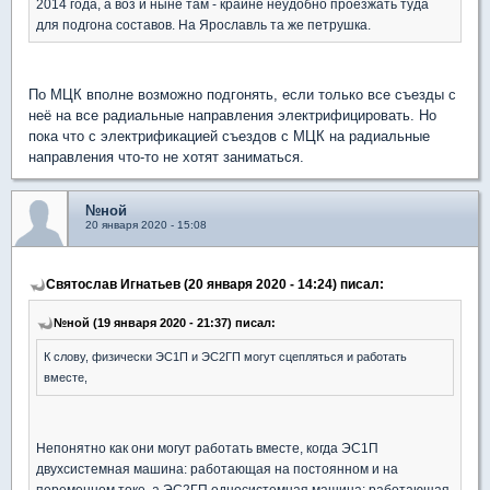
2014 года, а воз и ныне там - крайне неудобно проезжать туда
для подгона составов. На Ярославль та же петрушка.
По МЦК вполне возможно подгонять, если только все съезды с
неё на все радиальные направления электрифицировать. Но
пока что с электрификацией съездов с МЦК на радиальные
направления что-то не хотят заниматься.
№ной
20 января 2020 - 15:08
Святослав Игнатьев (20 января 2020 - 14:24) писал:
№ной (19 января 2020 - 21:37) писал:
К слову, физически ЭС1П и ЭС2ГП могут сцепляться и работать
вместе,
Непонятно как они могут работать вместе, когда ЭС1П
двухсистемная машина: работающая на постоянном и на
переменном токе, а ЭС2ГП односистемная машина: работающая