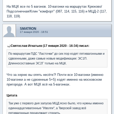
На МЦК все по 5 вагонов. 10-вагонки на маршрутах Крюково/
Подсолнечная/Клин "комфорт" (087, 114, 115, 116) и МЦД-2 (117,
118, 119).
SMATRON
17 января 2020 - 18:51
Святослав Игнатьев (17 января 2020 - 16:34) писал:
По маршрутам ПДС "Ласточки" до сих пор ездят пятивагонными и
сдвоенными, даже самые новые модификации: ЭС1П.
Длинносоставные ЭС2Г только на МЦК.
Что за херню вы опять несёте?! Почти все 10-вагонки (именно
10-вагонки а не сдвоенные 5+5) ходят именно на московском
пригороде. А вот МЦК всё на 5-вагонках.
Цитата
Так уже с первого дня запуска МЦД ясно было, что нужны именно
одиннадцативагонные "Иволги", а Тверской завод всё
пятивагонные продолжает строить.