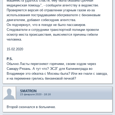
машиниста удалось спасти, ему была оказана срочная
медицинская помощь", - сообщили агентству в ведомстве.
Проверяется версия об отравлении угарным газом из-за
использования пострадавшими обогревателя с бензиновым
двигателем, добавил собеседник агентства.
Он подчеркнул, что в поезде не было пассажиров.
Следователи и сотрудники транспортной полиции провели
осмотр места происшествия, выясняются причины гибели
человека.
15.02.2020
P.S.
Обычно Ласты перегоняют горячими, своим ходом через
Самару-Рязань. А тут что? ЭС2Г для Калининграда во
Владимире это обкатка с Москвы была? Или же гнали с завода,
и на переменке грелись бензиновой печкой?
SMATRON
15 февраля 2020 - 18:16
Второй скончался в больничке.