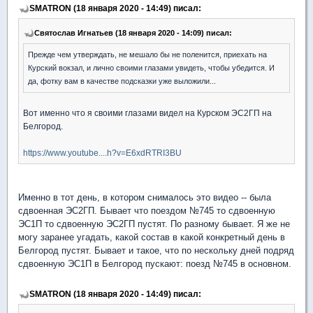
SMATRON (18 января 2020 - 14:49) писал:
Святослав Игнатьев (18 января 2020 - 14:09) писал:
Прежде чем утверждать, не мешало бы не поленится, приехать на
Курский вокзал, и лично своими глазами увидеть, чтобы убедится. И
да, фотку вам в качестве подсказки уже выложили...
Вот именно что я своими глазами видел на Курском ЭС2ГП на
Белгород.
https://www.youtube....h?v=E6xdRTRI3BU
Именно в тот день, в котором снималось это видео -- была
сдвоенная ЭС2ГП. Бывает что поездом №745 то сдвоенную
ЭС1П то сдвоенную ЭС2ГП пустят. По разному бывает. Я же не
могу заранее угадать, какой состав в какой конкретный день в
Белгород пустят. Бывает и такое, что по нескольку дней подряд
сдвоенную ЭС1П в Белгород пускают: поезд №745 в основном.
SMATRON (18 января 2020 - 14:49) писал: