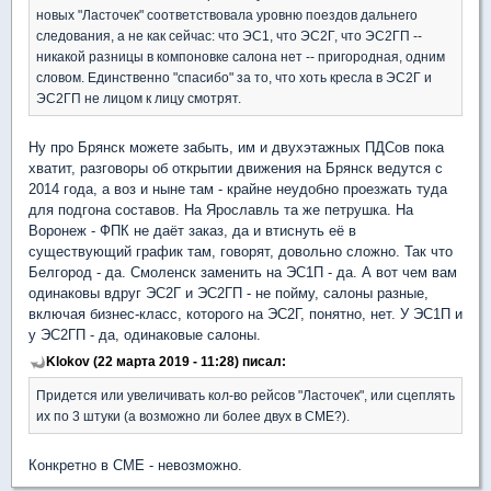
новых "Ласточек" соответствовала уровню поездов дальнего
следования, а не как сейчас: что ЭС1, что ЭС2Г, что ЭС2ГП --
никакой разницы в компоновке салона нет -- пригородная, одним
словом. Единственно "спасибо" за то, что хоть кресла в ЭС2Г и
ЭС2ГП не лицом к лицу смотрят.
Ну про Брянск можете забыть, им и двухэтажных ПДСов пока
хватит, разговоры об открытии движения на Брянск ведутся с
2014 года, а воз и ныне там - крайне неудобно проезжать туда
для подгона составов. На Ярославль та же петрушка. На
Воронеж - ФПК не даёт заказ, да и втиснуть её в
существующий график там, говорят, довольно сложно. Так что
Белгород - да. Смоленск заменить на ЭС1П - да. А вот чем вам
одинаковы вдруг ЭС2Г и ЭС2ГП - не пойму, салоны разные,
включая бизнес-класс, которого на ЭС2Г, понятно, нет. У ЭС1П и
у ЭС2ГП - да, одинаковые салоны.
Klokov (22 марта 2019 - 11:28) писал:
Придется или увеличивать кол-во рейсов "Ласточек", или сцеплять
их по 3 штуки (а возможно ли более двух в СМЕ?).
Конкретно в СМЕ - невозможно.