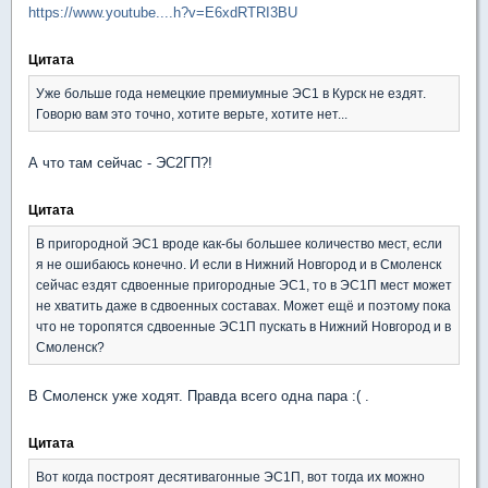
https://www.youtube....h?v=E6xdRTRI3BU
Цитата
Уже больше года немецкие премиумные ЭС1 в Курск не ездят.
Говорю вам это точно, хотите верьте, хотите нет...
А что там сейчас - ЭС2ГП?!
Цитата
В пригородной ЭС1 вроде как-бы большее количество мест, если
я не ошибаюсь конечно. И если в Нижний Новгород и в Смоленск
сейчас ездят сдвоенные пригородные ЭС1, то в ЭС1П мест может
не хватить даже в сдвоенных составах. Может ещё и поэтому пока
что не торопятся сдвоенные ЭС1П пускать в Нижний Новгород и в
Смоленск?
В Смоленск уже ходят. Правда всего одна пара :( .
Цитата
Вот когда построят десятивагонные ЭС1П, вот тогда их можно