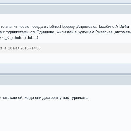
это значит новые поезда в Лобню,Перерву ,Апрелевка.Нахабино,А Эд4м то
а с турникетами -см Одинцово ,Фили или в будущем Ржевская ,автоматы 
<_< ;) :huh: :) :lol: :D
la: 18 мая 2016 - 14:06
 потыкаю ей, когда они достроят у нас турникеты.