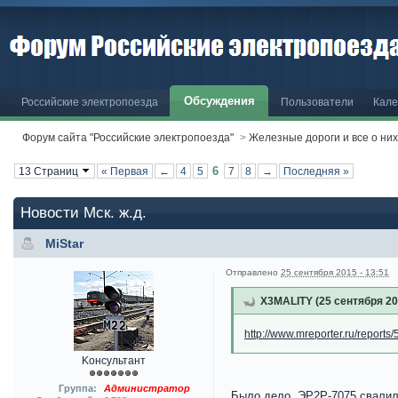
Обсуждения
Российские электропоезда
Пользователи
Кале
Форум сайта "Российские электропоезда"
>
Железные дороги и все о них,
6
13 Страниц
« Первая
←
4
5
7
8
→
Последняя »
Новости Мск. ж.д.
MiStar
Отправлено
25 сентября 2015 - 13:51
X3MALITY (25 сентября 201
http://www.mreporter.ru/reports
Kонсультант
Группа:
Администратор
Было дело, ЭР2Р-7075 свалила