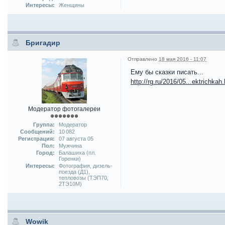
Интересы:
Женщины
Бригадир
Отправлено
18 мая 2016 - 11:07
Ему бы сказки писать...
http://rg.ru/2016/05...ektrichkah
Модератор фотогалереи
Группа:
Модератор
Сообщений:
10 082
Регистрация:
07 августа 05
Пол:
Мужчина
Город:
Балашиха (пл.
Горенки)
Интересы:
Фотография, дизель-
поезда (Д1),
тепловозы (ТЭП70,
2ТЭ10М)
Wowik