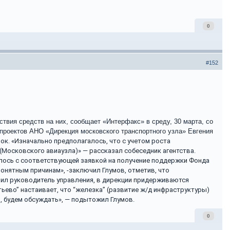
0
#152
твия средств на них, сообщает «Интерфакс» в среду, 30 марта, со
проектов АНО «Дирекция московского транспортного узла» Евгения
ок. «Изначально предполагалось, что с учетом роста
Московского авиаузла)» — рассказал собеседник агентства.
тилось с соответствующей заявкой на получение поддержки Фонда
онятным причинам», -заключил Глумов, отметив, что
нил руководитель управления, в дирекции придерживаются
ьево” настаивает, что “железка” (развитие ж/д инфраструктуры)
, будем обсуждать», — подытожил Глумов.
0