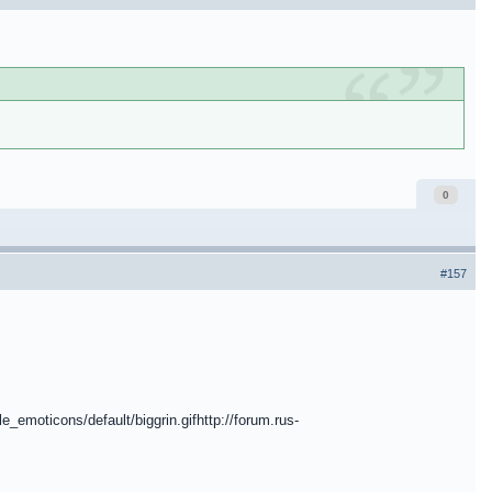
0
#157
le_emoticons/default/biggrin.gifhttp://forum.rus-