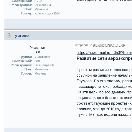
Сообщений:
8 728
Регистрация:
29 июня 04
Пол:
Мужчина
Город:
Kрасногорск [50]
yureco
Отправлено
30 марта 2016 - 18:36
Участник
https://news.mail.ru...053/?from
Группа:
Участники
Развитие сети аэроэкспр
Сообщений:
288
Регистрация:
26 января 06
Пол:
Мужчина
Проекты развития железнодоро
Город:
Москва
ссылкой на заявление начальн
Глумова.
По его словам, разв
пассажиропотока необходимо 
На эти цели, по его данным,
национального благосостояни
соответствующие проекты «ка
позиции, что до 2018 года тр
нужна. Мы две недели назад 