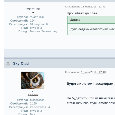
Отправлено
18 мая 2016 - 11:49
Участник
Прошибает до слёз.
Группа:
Участники
Цитата
Сообщений:
194
Регистрация:
01 августа 06
Пол:
Мужчина
дуло ледяным потоком из мес
Город:
Москва, Зеленоград
Sky-Clad
Отправлено
18 мая 2016 - 12:40
Будет ли летом пассажирам
*
Не будетhttp://forum.rus-etrain.r
Группа:
Модератор
etrain.ru/public/style_emoticons/d
Сообщений:
2 139
Регистрация:
27 сентября 04
Пол:
Мужчина
Город:
Мск