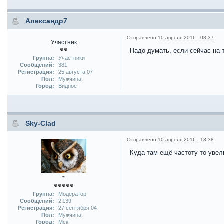
Александр7
Отправлено
10 апреля 2016 - 08:37
Участник
Надо думать, если сейчас на 
Группа:
Участники
Сообщений:
381
Регистрация:
25 августа 07
Пол:
Мужчина
Город:
Видное
Sky-Clad
Отправлено
10 апреля 2016 - 13:38
Куда там ещё частоту то увел
*
Группа:
Модератор
Сообщений:
2 139
Регистрация:
27 сентября 04
Пол:
Мужчина
Город:
Мск