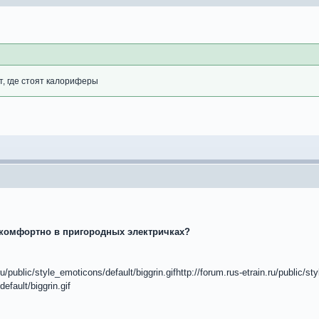
т, где стоят калориферы
 комфортно в пригородных электричках?
u/public/style_emoticons/default/biggrin.gifhttp://forum.rus-etrain.ru/public/sty
efault/biggrin.gif