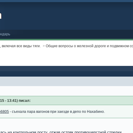
ндарь
 включая все виды тяги.
>
Общие вопросы о железной дороге и подвижном с
5 - 13:41) писал:
/56805
- съехала пара вагонов при заезде в депо по Нахабино.
сь на контрольном посту, отжав остряк противошерстной стрелки...