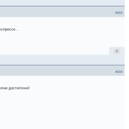
#153
кспрессе...
0
#154
олне достаточно!