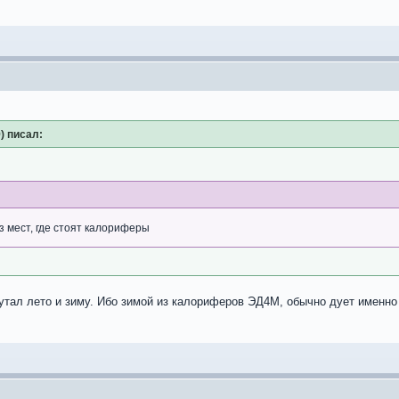
9) писал:
з мест, где стоят калориферы
утал лето и зиму. Ибо зимой из калориферов ЭД4М, обычно дует именн