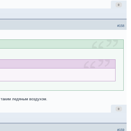
0
#158
о таким ледяным воздухом.
0
#159