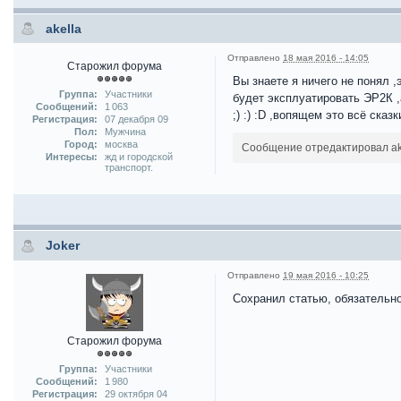
akella
Отправлено
18 мая 2016 - 14:05
Старожил форума
Вы знаете я ничего не понял ,
Группа:
Участники
будет эксплуатировать ЭР2К ,
Сообщений:
1 063
;) :) :D ,вопящем это всё сказки 
Регистрация:
07 декабря 09
Пол:
Мужчина
Город:
москва
Сообщение отредактировал akel
Интересы:
жд и городской
транспорт.
Joker
Отправлено
19 мая 2016 - 10:25
Сохранил статью, обязательно
Старожил форума
Группа:
Участники
Сообщений:
1 980
Регистрация:
29 октября 04