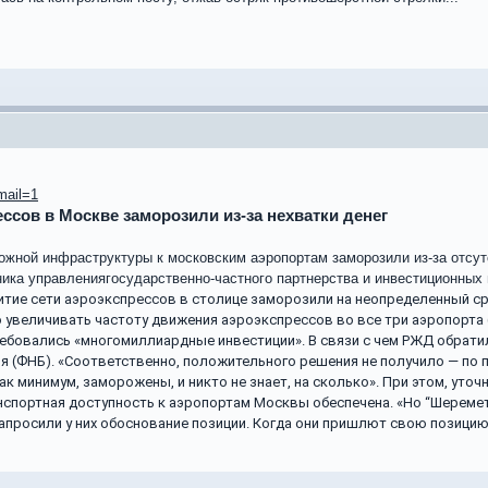
mail=1
ессов в Москве заморозили из-за нехватки денег
жной инфраструктуры к московским аэропортам заморозили из-за отсутс
ика управлениягосударственно-частного партнерства и инвестиционных 
итие сети аэроэкспрессов в столице заморозили на неопределенный ср
увеличивать частоту движения аэроэкспрессов во все три аэропорта (
 требовались «многомиллиардные инвестиции». В связи с чем РЖД обра
я (ФНБ).
«Соответственно, положительного решения не получило — по п
к минимум, заморожены, и никто не знает, на сколько».
При этом, уточ
анспортная доступность к аэропортам Москвы обеспечена. «Но “Шеремет
запросили у них обоснование позиции. Когда они пришлют свою позицию