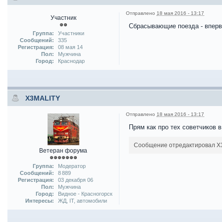
Отправлено
18 мая 2016 - 13:17
Участник
Сбрасывающие поезда - вперв
Группа:
Участники
Сообщений:
335
Регистрация:
08 мая 14
Пол:
Мужчина
Город:
Краснодар
X3MALITY
Отправлено
18 мая 2016 - 13:17
Прям как про тех советчиков в
Сообщение отредактировал X3M
Ветеран форума
Группа:
Модератор
Сообщений:
8 889
Регистрация:
03 декабря 06
Пол:
Мужчина
Город:
Видное - Красногорск
Интересы:
ЖД, IT, автомобили