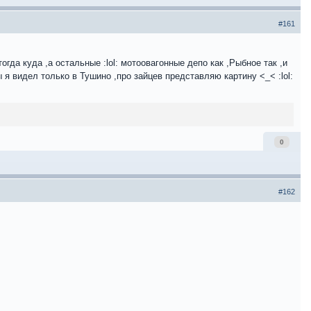
#161
гда куда ,а остальные :lol: мотоовагонные депо как ,Рыбное так ,и
я видел только в Тушино ,про зайцев представляю картину <_< :lol:
0
#162