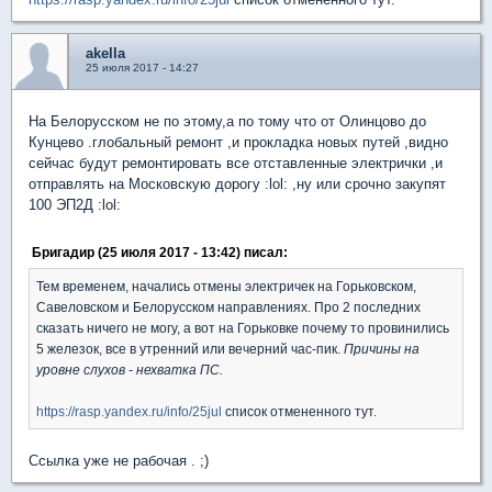
akella
25 июля 2017 - 14:27
На Белорусском не по этому,а по тому что от Олинцово до
Кунцево .глобальный ремонт ,и прокладка новых путей ,видно
сейчас будут ремонтировать все отставленные электрички ,и
отправлять на Московскую дорогу :lol: ,ну или срочно закупят
100 ЭП2Д :lol:
Бригадир (25 июля 2017 - 13:42) писал:
Тем временем, начались отмены электричек на Горьковском,
Савеловском и Белорусском направлениях. Про 2 последних
сказать ничего не могу, а вот на Горьковке почему то провинились
5 железок, все в утренний или вечерний час-пик.
Причины на
уровне слухов - нехватка ПС.
https://rasp.yandex.ru/info/25jul
список отмененного тут.
Ссылка уже не рабочая . ;)