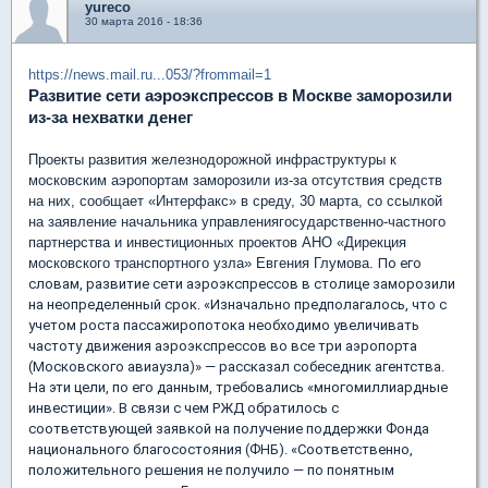
yureco
30 марта 2016 - 18:36
https://news.mail.ru...053/?frommail=1
Развитие сети аэроэкспрессов в Москве заморозили
из-за нехватки денег
Проекты развития железнодорожной инфраструктуры к
московским аэропортам заморозили из-за отсутствия средств
на них, сообщает «Интерфакс» в среду, 30 марта, со ссылкой
на заявление начальника управлениягосударственно-частного
партнерства и инвестиционных проектов АНО «Дирекция
московского транспортного узла» Евгения Глумова.
По его
словам, развитие сети аэроэкспрессов в столице заморозили
на неопределенный срок. «Изначально предполагалось, что с
учетом роста пассажиропотока необходимо увеличивать
частоту движения аэроэкспрессов во все три аэропорта
(Московского авиаузла)» — рассказал собеседник агентства.
На эти цели, по его данным, требовались «многомиллиардные
инвестиции». В связи с чем РЖД обратилось с
соответствующей заявкой на получение поддержки Фонда
национального благосостояния (ФНБ).
«Соответственно,
положительного решения не получило — по понятным