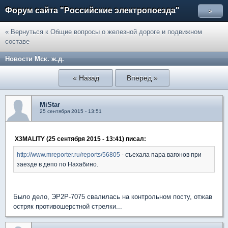
Форум сайта "Российские электропоезда"
»
« Вернуться к Общие вопросы о железной дороге и подвижном
составе
Новости Мск. ж.д.
« Назад
Вперед »
MiStar
25 сентября 2015 - 13:51
X3MALITY (25 сентября 2015 - 13:41) писал:
http://www.mreporter.ru/reports/56805
- съехала пара вагонов при
заезде в депо по Нахабино.
Было дело, ЭР2Р-7075 свалилась на контрольном посту, отжав
остряк противошерстной стрелки...