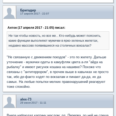
Бригадир
17 апреля 2017 - 22:07
Антон (17 апреля 2017 - 21:05) писал:
Не так чтобы новость, но все же... Кто-нибудь может пояснить,
какие функции выполняют мужички в ярко-зеленых жилетах,
недавно массово появившиеся на столичных вокзалах?
"Не связанную с движением поездов" - это по жилету. Дальше
уточнение - мужички одеты в камуфляж цвета а-ля "айда на
рыбалку" и имеют рисунок кошака на нашивке? Похоже что
связаны с "антитеррором", в прочем выше в кавычках не просто
так, ибо де-факто ходят по вокзалам и пинают да-да, их да
самых. На любые попытки мелких правонарушений реагируют
тоже спокойно.
alex-73
29 июня 2017 - 11:11
Вчера наблюдал картину маслом: пл. Перерва, по ней не спеша