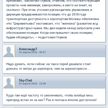
причинам», -заключил Глумов, отметив, что соответствующие
проекты «как минимум, заморожены, и никто не знает, на
сколько».
При этом, уточнил руководитель управления, в
дирекции придерживаются позиции, что до 2018 года
транспортная доступность к аэропортам Москвы обеспечена.
«Но “Шереметьево” настаивает, что “железка” (развитие ж/д
инфраструктуры) нужна. Мы две недели назад запросили у них
обоснование позиции. Когда они пришлют свою позицию,
будем обсуждать», — подытожил Глумов.
Александр7
10 апреля 2016 - 08:37
Надо думать, если сейчас на такси порой дешевле стоит
доехать от метро до аэропорта, чем на аэроэкспрессе...
Sky-Clad
10 апреля 2016 - 13:38
Куда там ещё частоту то увеличивать, чтобы вообще весь
пригород встал из за них? Раз в полчаса вполне достаточно!