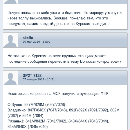
Почувствовали на себе уже это бедствие. По маршруту минут 5
через толпу выбирались. Вообще, пожелаю тем, кто это
придумал, самим каждый день так на Курском выходить!
akella
20 мая 2016 - 14:02
Не только на Курском на всех крупных станциях,может
последние сообщения перенести в тему Вопросы контролерам?
ЭР2Т-7132
07 января 2017 - 10:51
Некоторые экспрессы на МСК получили нумерацию ФПК:
О-Зуево: 827М/828М (7027/7028)
Владимир: 847Г/848Х (7047/7048), 891Г/892Х (7091/7092), 862М
(7062) и 894М (7094)
Рязань-1: 841М/842М (7041/7042), 843Х/844Х (7043/7044),
845М/840Х (7045/7040)