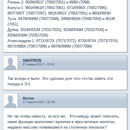
Рязань-2: 850М/851Г (7050/7051) и 898И (7098)
Калуга-1: 881И/861И (7081/7061), 871И/895Х (7081/7095),
887Г/897Г (7087/7097), 883Х/891Х (7083/7091) и 885И/893И
Тула: 847М/848М (7047/7048), 849М/850И (7049/7050) и 851М
(7051)
Дубна: 831М/832М (7031/7032), 833М/834М (7033/7034) и
835М/836М (7035/7036)
Александров-1: 871Х/872Х (7071/7072), 873Х/874Х (7073/7074),
887Х/888Х (7087/7088) и 897М/898М (7097/7098)
SMATRON
07 января 2017 - 15:31
Так всегда и было. Это сделано для того что-бы забить эти
поезда в Э-3.
Антон
17 апреля 2017 - 21:05
Не так чтобы новость, но все же... Кто-нибудь может пояснить,
какие функции выполняют мужички в ярко-зеленых жилетах,
недавно массово появившиеся на столичных вокзалах?