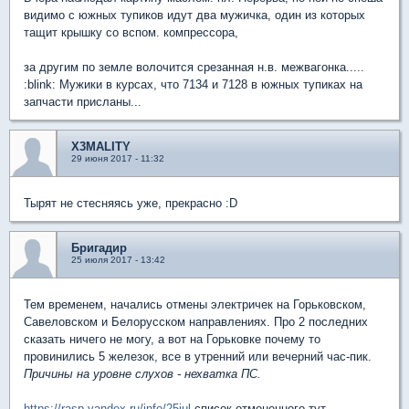
видимо с южных тупиков идут два мужичка, один из которых
тащит крышку со вспом. компрессора,
за другим по земле волочится срезанная н.в. межвагонка.....
:blink: Мужики в курсах, что 7134 и 7128 в южных тупиках на
запчасти присланы...
X3MALITY
29 июня 2017 - 11:32
Тырят не стесняясь уже, прекрасно :D
Бригадир
25 июля 2017 - 13:42
Тем временем, начались отмены электричек на Горьковском,
Савеловском и Белорусском направлениях. Про 2 последних
сказать ничего не могу, а вот на Горьковке почему то
провинились 5 железок, все в утренний или вечерний час-пик.
Причины на уровне слухов - нехватка ПС.
https://rasp.yandex.ru/info/25jul
список отмененного тут.