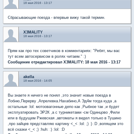
18 мая 2016 - 13:17
Сбрасывающие поезда - впервые вижу такой термин.
X3MALITY
18 мая 2016 - 13:17
Прям как про тех советчиков в комментариях: "Ребят, мы вас
тут всем автосервисом в ролях читаем." :)
Сообщение отредактировал X3MALITY: 18 мая 2016 - 13:17
akella
18 мая 2016 - 14:05
Вы знаете я ничего не понял ,это значит новые поезда в
Лобню,Перерву ,Апрелевка.Нахабино,А Эд4м тогда куда ,а
остальные :lol: мотоовагонные депо как ,Рыбное так ,и будет
эксплуатировать ЭР2К ,а с турникетами -см Одинцово ,Фили
или в будущем Ржевская ,автоматы я видел только в Тушино
,про зайцев представляю картину <_< :lol: ;) :) :D ,вопящем это
всё сказки <_< ;) :huh: :) :lol: :D