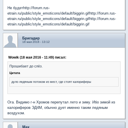
Не будетhttp://forum.rus-
etrain.ru/public/style_emoticons/default/biggrin.gifhttp://forum.rus-
etrain.ru/public/style_emoticons/default/biggrin.gifhttp://forum.rus-
etrain.ru/public/style_emoticons/default/biggrin.gif
Бригадир
18 мая 2016 - 13:12
Wowik (18 мая 2016 - 11:49) писал:
Прошибает до слёз.
Цитата
дуло ледяным потоком из мест, где стоят калориферы
Ога. Видимо г-н Хромов перепутал лето и зиму. Ибо зимой из
калориферов ЭД4М, обычно дует именно таким ледяным
воздухом.
Max