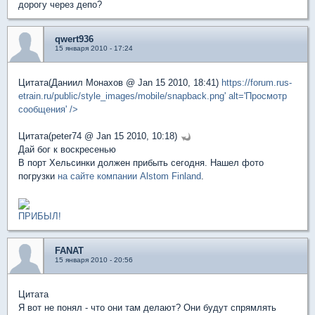
дорогу через депо?
qwert936
15 января 2010 - 17:24
Цитата(Даниил Монахов @ Jan 15 2010, 18:41)
https://forum.rus-
etrain.ru/public/style_images/mobile/snapback.png' alt='Просмотр
сообщения' />
Цитата(peter74 @ Jan 15 2010, 10:18)
Дай бог к воскресенью
В порт Хельсинки должен прибыть сегодня. Нашел фото
погрузки
на сайте компании Alstom Finland
.
ПРИБЫЛ!
FANAT
15 января 2010 - 20:56
Цитата
Я вот не понял - что они там делают? Они будут спрямлять