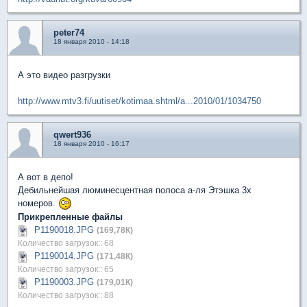
peter74
18 января 2010 - 14:18
А это видео разгрузки
http://www.mtv3.fi/uutiset/kotimaa.shtml/a...2010/01/1034750
qwert936
18 января 2010 - 16:17
А вот в депо!
Дебильнейшая люминесцентная полоса а-ля Этэшка 3х
номеров.
Прикрепленные файлы
P1190018.JPG
(169,78К)
Количество загрузок:: 68
P1190014.JPG
(171,48К)
Количество загрузок:: 65
P1190003.JPG
(179,01К)
Количество загрузок:: 88