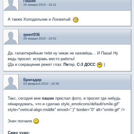
Пашик
26 января 2010 - 19:11
А также Холодильник и Лохматый.
qwert936
26 января 2010 - 19:51
Да, галантерейным тебя ну никак не назовёшь... И Паша! Ну
ведь просил: исправь место работы!
(Да и сокращение режет глаз:
Пи
тер,
С-З ДОСС
)
Бригадир
03 февраля 2010 - 19:30
Такс, сегодня мне
пашик
прислал фото, и просил где нибудь
обнародовать, что и сделаю style_emoticons/default/smile.gif"
style="vertical-align:middle" emoid=":)" border="0" alt="smile.gif" />
Знач погнали
Само чудо: