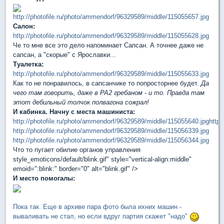
http://photofile.ru/photo/ammendorf/96329589/middle/115055657.jpg
Салон:
http://photofile.ru/photo/ammendorf/96329589/middle/115055628.jpg
Че то мне все это дело напоминает Сапсан. А точнее даже не
сапсан, а "скорые" с Ярославки...
Туалетка:
http://photofile.ru/photo/ammendorf/96329589/middle/115055633.jpg
Как то не понравилось, в сапсанчике то попросторнее будет.
Да
чего там говорить, даже в РА2 гребаном - и то. Правда там
этот дебильный толчок полвагона сожрал!
И кабинка. Начну с места машиниста:
http://photofile.ru/photo/ammendorf/96329589/middle/115055640.jpg
http
http://photofile.ru/photo/ammendorf/96329589/middle/115056339.jpg
http://photofile.ru/photo/ammendorf/96329589/middle/115056344.jpg
Что то пугает обилие органов управления
style_emoticons/default/blink.gif" style="vertical-align:middle"
emoid=":blink:" border="0" alt="blink.gif" />
И место помогалы:
Пока так. Еще в архиве пара фото была ихних машин -
вываливать не стал, но если вдруг партия скажет "надо"