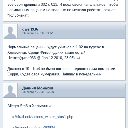
все свои дреины и 002 с 013. И всех своих начальников, чтобы
нормальным пацанам на зеленых не мешала работать всякая
"голубизна".
qwert936
16 января 2010 - 11:51
Нормальные пацаны - будут учиться с 1.02 на курсах в
Хельсинки. Среди Финляндских такие есть?
Цитата(qwert936 @ Jan 12 2010, 23:05)
Должен с 19. Чтоб не было вагонов с одинаковыми номерами.
Сорри, будет своя нумерация. Напишу в понедельник.
Даниил Монахов
18 января 2010 - 13:35
Allegro Sm6 в Хельсинки:
http://4rail.net/visions_winter_stas1.php
http://vaunut.org/kuva/60904