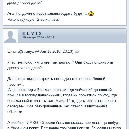
дорогу через депо?
Ага, Пендолино через канавы ездить будет...
Реконструируют 2-ве канавы.
E_L_V_I_S
16 января 2010 - 10:17
Цитата(Stranyx @ Jan 15 2010, 20:13)
Я вот не понял - что они там делают? Они будут спрямлять
дорогу через депо?
Для этого надо построить еще один мост через Лесной
проспект.
Идея прокладки 2го главного там, где чейчас 8й деповской
пришла в голову начальникам, когда их прокатили по 2му, где
он в данный момент стоит. Мимр 14го, где стоят выцепленные
середины. Все разукрашенные, без стекол и внутренней
обшивки.
А вообще, ИМХО, Строили бы свое скоростное депо где-нибудь
в Удельном парке. Все равно там одни нарики. Забрали бы туда