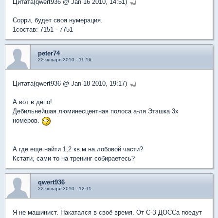
Цитата(qwert936 @ Jan 16 2010, 14:51)
Сорри, будет своя нумерация.
1состав: 7151 - 7751
peter74
22 января 2010 - 11:16
Цитата(qwert936 @ Jan 18 2010, 19:17)
А вот в депо!
Дебильнейшая люминесцентная полоса а-ля Этэшка 3х
номеров.
А где еще найти 1,2 кв.м на лобовой части?
Кстати, сами то на тренинг собираетесь?
qwert936
22 января 2010 - 12:11
Я не машинист. Накатался в своё время. От С-З ДОССа поедут