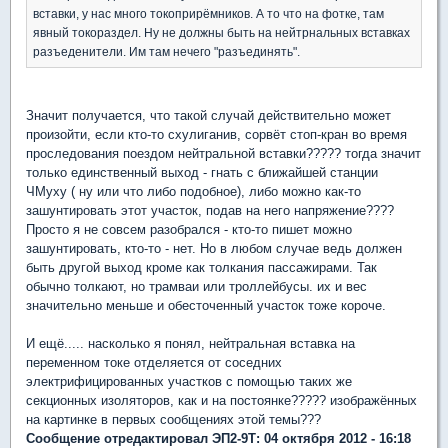
вставки, у нас много токоприрёмников. А то что на фотке, там
явный токораздел. Ну не должны быть на нейтрнальных вставках
разъеденители. Им там нечего "разъединять".
Значит получается, что такой случай действительно может
произойти, если кто-то схулиганив, сорвёт стоп-кран во время
проследования поездом нейтральной вставки????? тогда значит
только единственный выход - гнать с ближайшей станции
ЧМуху ( ну или что либо подобное), либо можно как-то
зашунтировать этот участок, подав на него напряжение????
Просто я не совсем разобрался - кто-то пишет можно
зашунтировать, кто-то - нет. Но в любом случае ведь должен
быть другой выход кроме как толкания пассажирами. Так
обычно толкают, но трамваи или троллейбусы. их и вес
значительно меньше и обесточенный участок тоже короче.
И ещё..... насколько я понял, нейтральная вставка на
переменном токе отделяется от соседних
электрифицированных участков с помощью таких же
секционных изоляторов, как и на постоянке????? изображённых
на картинке в первых сообщениях этой темы???
Сообщение отредактировал ЭП2-9Т: 04 октября 2012 - 16:18