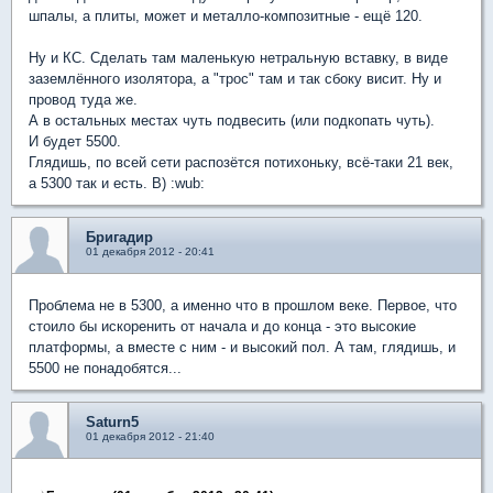
шпалы, а плиты, может и металло-композитные - ещё 120.
Ну и КС. Сделать там маленькую нетральную вставку, в виде
заземлённого изолятора, а "трос" там и так сбоку висит. Ну и
провод туда же.
А в остальных местах чуть подвесить (или подкопать чуть).
И будет 5500.
Глядишь, по всей сети распозётся потихоньку, всё-таки 21 век,
а 5300 так и есть. B) :wub:
Бригадир
01 декабря 2012 - 20:41
Проблема не в 5300, а именно что в прошлом веке. Первое, что
стоило бы искоренить от начала и до конца - это высокие
платформы, а вместе с ним - и высокий пол. А там, глядишь, и
5500 не понадобятся...
Saturn5
01 декабря 2012 - 21:40