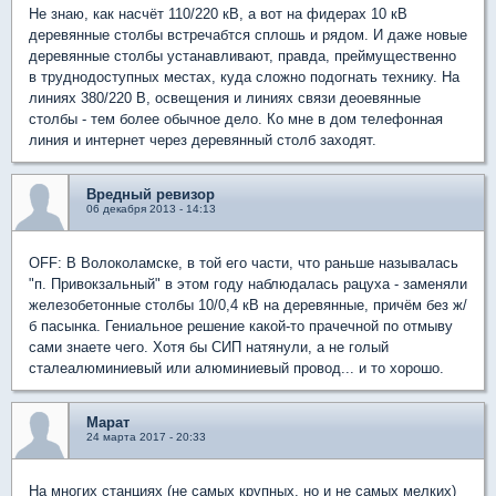
Не знаю, как насчёт 110/220 кВ, а вот на фидерах 10 кВ
деревянные столбы встречабтся сплошь и рядом. И даже новые
деревянные столбы устанавливают, правда, преймущественно
в труднодоступных местах, куда сложно подогнать технику. На
линиях 380/220 В, освещения и линиях связи деоевянные
столбы - тем более обычное дело. Ко мне в дом телефонная
линия и интернет через деревянный столб заходят.
Вредный ревизор
06 декабря 2013 - 14:13
OFF: В Волоколамске, в той его части, что раньше называлась
"п. Привокзальный" в этом году наблюдалась рацуха - заменяли
железобетонные столбы 10/0,4 кВ на деревянные, причём без ж/
б пасынка. Гениальное решение какой-то прачечной по отмыву
сами знаете чего. Хотя бы СИП натянули, а не голый
сталеалюминиевый или алюминиевый провод... и то хорошо.
Марат
24 марта 2017 - 20:33
На многих станциях (не самых крупных, но и не самых мелких)