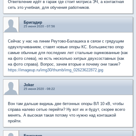
Ответвление идёт в гараж где стоит мотриса ЭЧ, а контактная
сеть это учебная, для обучения работников.
Бригадир
25 июня 2020 - 07:56
Сейчас у нас на линии Реутово-Балашиха в связи с грядущим
одвухпучиванием, ставят новые опоры КС. Большинство опор
самые обычные для последних лет стальные оцинкованные (как
на фото слева), но есть несколько хитрых двухсоставных (как
на фото справа). Вопрос, зачем вторые и почему они такие?
https://imageup.ru/img30/thumb/img_02623622872.jpg
Joker
25 июня 2020 - 08:22
Вон там дальше видишь две бетонных опоры ВЛ 10 кВ, чтобы
справа налево сетью перейти? Ну вот их и будут, скорее всего
менять. А высокая такая потому что нужно над конташкой
пройти.
Бригадир