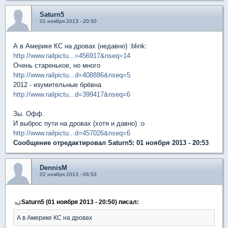
Saturn5
01 ноября 2013 - 20:50
А в Америке КС на дровах (недавно) :blink:
http://www.railpictu...=456917&nseq=14
Очень старенькое, но много
http://www.railpictu...d=408886&nseq=5
2012 - изумительные брёвна
http://www.railpictu...d=399417&nseq=6
Зы. Офф.
И выброс пути на дровах (хотя и давно) :o
http://www.railpictu...d=457026&nseq=6
Сообщение отредактировал Saturn5: 01 ноября 2013 - 20:53
DennisM
02 ноября 2013 - 06:53
Saturn5 (01 ноября 2013 - 20:50) писал:
А в Америке КС на дровах