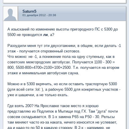
Saturn5
01 декабря 2012 - 20:36
А изысканий по изменению высоты пригородного ПС с 5300 до
5500 не проводится
ли
, а?
Раззудили меня тут эти двухэтажники, в общем, если делать -1
этаж - получается откровенный скотовоз.
Что можно: не -1, а понижение пола на одну ступеньку, как в
советских межгородских автобусах. Получается 1100 - 300 =
800, 5500-800=4700=2100+100+2500. Т.е. получается на втором
этаже и минимальная автобусная сауна.
Можно и в 5300 вкрячить, но если оставить траспортную 5300
(для всей сети :lol: ), а рабочую 5500 для конкретных участков -
уже и шашечки, а не только ехать.
Где взять 200? На Ярославке такое место я хорошо
представляю из Подлипок в Мытищи под ГХ. Там "дуга" почти
совсем складывается. В 1-х замена Р65 на Р50 - 30. Рельсы
там меняют часто из-за наката, ничего износится не успевает,
да и надо-то по 50 в каждую сторону. В 2-х - например, не