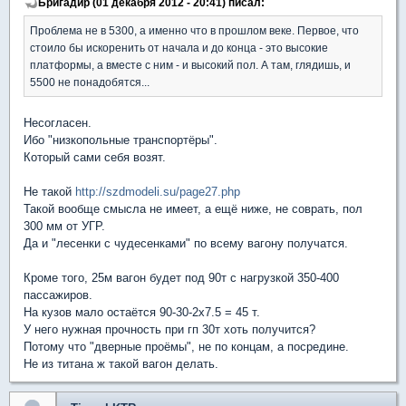
Бригадир (01 декабря 2012 - 20:41) писал:
Проблема не в 5300, а именно что в прошлом веке. Первое, что
стоило бы искоренить от начала и до конца - это высокие
платформы, а вместе с ним - и высокий пол. А там, глядишь, и
5500 не понадобятся...
Несогласен.
Ибо "низкопольные транспортёры".
Который сами себя возят.
Не такой
http://szdmodeli.su/page27.php
Такой вообще смысла не имеет, а ещё ниже, не соврать, пол
300 мм от УГР.
Да и "лесенки с чудесенками" по всему вагону получатся.
Кроме того, 25м вагон будет под 90т с нагрузкой 350-400
пассажиров.
На кузов мало остаётся 90-30-2х7.5 = 45 т.
У него нужная прочность при гп 30т хоть получится?
Потому что "дверные проёмы", не по концам, а посредине.
Не из титана ж такой вагон делать.