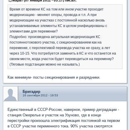
Марат (07 января 2011 - 05:17) писал:
Время от времени КС на том или ином участке проходит
модернизацию - меняют опоры, провода и т.п. А при
модернизации на участках с постоянной насколько вновь
устанавливаемые элементы КС в целом унифицированы с
элементами для переменки?
Подробно: произведена актуальная модернизация КС
постояннотокового участка, с секционированием как на
переменке, с перспективой перевода участка не сразу, а лет
через 10-15. Что потребуется заменить в КС и что останется на
своем месте, когда участок будет переводиться на переменку?
(Тяговые подстанции можно не называть.)
Как минимум- посты секционирования и разрядники.
Бригадир
16 сентября 2012 - 19:53
Единственный в СССР-России, наверное, пример деградации -
станция Ожерелье и участок на Узуново, где в конце
перестройки произошла электрификация постоянкой на первом
в СССР участке переменного тока. 90% участка смотрятся