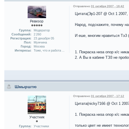
Отправлено
01 октября 2007 - 16:42
Цитата(Эр1-207 @ Oct 1 2007,
Ревизор
Народ, подскажите, почему на
Группа:
Модератор
Сообщений:
2 260
И еше, многим нравиться Тэ3 
Регистрация:
23 декабря 05
Пол:
Мужчина
Город:
Москва
Интересы:
Тоже, что и работа ...
1. Покраска низа опор к/с ник
2. А Вы в кабине ТЭ3 не пробо
Шмырштю
Отправлено
01 октября 2007 - 17:12
Цитата(nicky7166 @ Oct 1 2007
1. Покраска низа опор к/с ник
Участник
только цвет не имеет техноло
Группа:
Участники