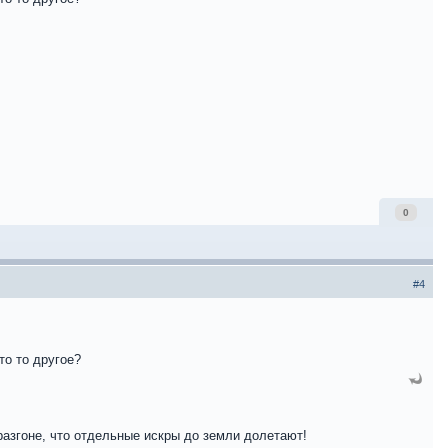
0
#4
то то другое?
разгоне, что отдельные искры до земли долетают!