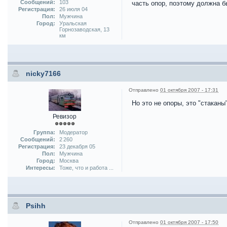
Сообщений:
103
часть опор, поэтому должна б
Регистрация:
26 июля 04
Пол:
Мужчина
Город:
Уральская
Горнозаводская, 13
км
nicky7166
Отправлено
01 октября 2007 - 17:31
Но это не опоры, это "стаканы
Ревизор
Группа:
Модератор
Сообщений:
2 260
Регистрация:
23 декабря 05
Пол:
Мужчина
Город:
Москва
Интересы:
Тоже, что и работа ...
Psihh
Отправлено
01 октября 2007 - 17:50