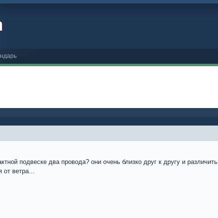
ндарь
тактной подвеске два провода? они очень близко друг к другу и различи
 от ветра...