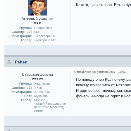
Кстати, насчет опор. Бетон бу
Активный участник
Группа:
Специалист
Сообщений:
564
Регистрация:
13 декабря 06
Город:
Лыткарино МО
Pshen
Отправлено
05 октября 2007 - 11:53
Старожил форума
По поводу опор КС: почему ра
Группа:
Участники
почему отказались от металли
Сообщений:
1 518
И еще вопрос: почему согласн
Регистрация:
27 июня 07
фонарь никогда не горит и но
Пол:
Мужчина
Город:
Москва
-зимой,Рассудово(те
перь тоже Москва:)) -
летом