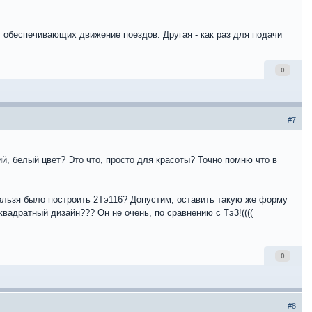
в, обеспечивающих движение поездов. Другая - как раз для подачи
0
#7
й, белый цвет? Это что, просто для красоты? Точно помню что в
нельзя было построить 2Тэ116? Допустим, оставить такую же форму
квадратный дизайн??? Он не очень, по сравнению с Тэ3!((((
0
#8