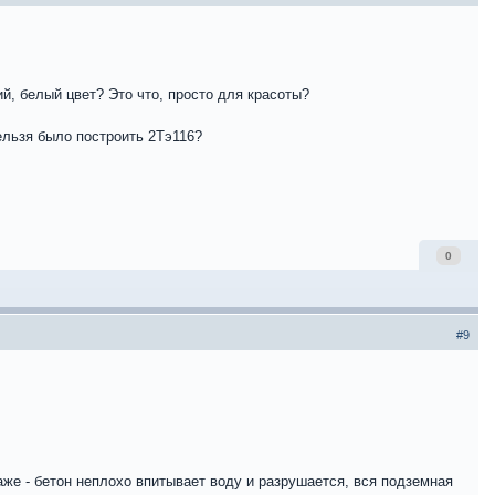
й, белый цвет? Это что, просто для красоты?
ельзя было построить 2Тэ116?
0
#9
же - бетон неплохо впитывает воду и разрушается, вся подземная