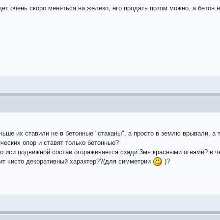
дет очень скоро меняться на железо, его продать потом можно, а бетон 
ньше их ставили не в бетонные "стаканы", а просто в землю врывали, а 
ческих опор и ставят только бетонные?
о иси подвижной состав огораживается сзади 3мя красными огнями? в че
сит чисто декоративный характер??(для симметрии
)?