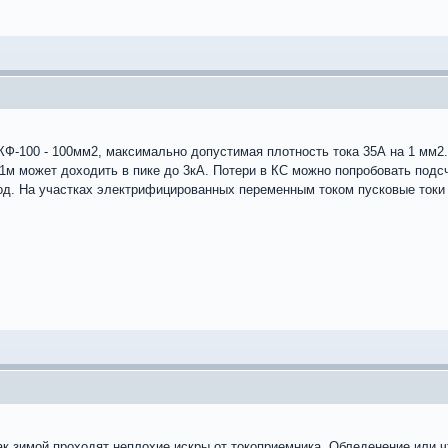
КФ-100 - 100мм2, максимально допустимая плотность тока 35А на 1 мм2
1м может доходить в пике до 3кА. Потери в КС можно попробовать подсчи
д. На участках электрифицированных переменным током пусковые токи
ак зимой проходят неплохие искры от токоприемника. Обледенение или ч