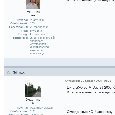
Участник
Группа:
Участники
Сообщений:
203
Регистрация:
20 февраля 05
Пол:
Мужчина
Город:
Г. Климовск
Интересы:
Железнодорожный
транспорт,
Автомобили,
Любительское
катание на
велосипеде
3dmax
Отправлено
29 декабря 2005 - 06:13
Цитата(Verse @ Dec 29 2005, 0
В темное время суток видно к
Участник
Группа:
Архивный аккаунт
Сообщений:
162
Обледенение КС. Часто езжу н
Регистрация:
18 мая 05