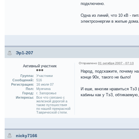
подключено.
Одна из линий, что 10 кВ - п
электроэнергии в жилые дома
Эр1-207
Отправлено
01 октября 2007 - 07:13
Активный участник
Народ, подскажите, почему на
Группа:
Участники
конце 90х, такого не было!
Сообщений:
516
Регистрация:
16 июля 07
И еше, многим нравиться Тэ3 
Пол:
Мужчина
Город:
г. Запорожье
кабины как у Тэ3, обтикаемую,
Интересы:
Все что связано с
железной дорогой а
также путешествия
по нашей прекрасной
Таврической степи.
nicky7166