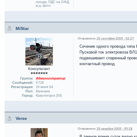
поезда, ПДС на ОЖД,
ж.д. фото
MiStar
Отправлено
20 сентября 2005 - 02:27
Сечение одного провода типа 
Пусковой ток электровоза ВЛ1
подвешивают спаренный прово
контактный провод.
Kонсультант
Группа:
Администратор
Сообщений:
8 728
Регистрация:
29 июня 04
Пол:
Мужчина
Город:
Kрасногорск [50]
Verse
Отправлено
29 декабря 2005 - 05:28
В темное время суток видно к