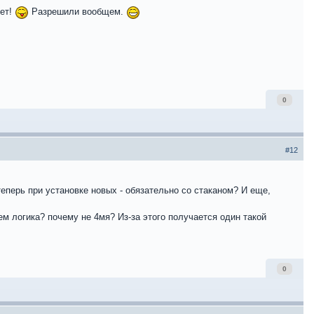
нет!
Разрешили вообщем.
0
#12
теперь при установке новых - обязательно со стаканом? И еще,
м логика? почему не 4мя? Из-за этого получается один такой
0