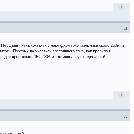
0
#2
. Площадь пятна контакта с накладкой токоприемника около 250мм2.
тать. Поэтому на участках постоянного тока, как правило и
 редко превышают 150-200А и там используют одинарный
0
#3
то то другое?