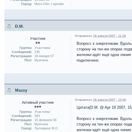
Город:
Моск.Обл. г оролёв
D.M.
Отправлено
18 апреля 2007 - 11:18
Участник
Вопросс к энергетикам. Вдоль
Группа:
Участники
сторону на тех-же опорах под
Сообщений:
230
железки идёт ещё одна линия н
Регистрация:
16 января 07
подключено.
Пол:
Мужчина
Mazzy
Отправлено
18 апреля 2007 - 12:00
Активный участник
Цитата(D.M. @ Apr 18 2007, 15
Группа:
Участники
Сообщений:
583
Вопросс к энергетикам. Вдоль
Регистрация:
15 февраля 06
сторону на тех-же опорах под
Пол:
Мужчина
Город:
Лыткарино М.О.
железки идёт ещё одна линия н