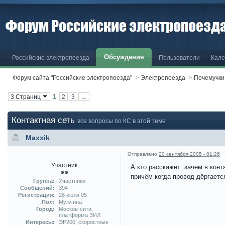
Обсуждения
Российские электропоезда
Пользователи
Кале
Форум сайта "Российские электропоезда"
>
Электропоезда
>
Почемучки
1
3 Страниц
2
3
→
Контактная сеть
все вопросы по КС в этой теме
Maxxik
Отправлено
20 сентября 2005 - 01:26
Участник
А кто расскажет: зачем в кон
причём когда провод дёргается
Группа:
Участники
Сообщений:
394
Регистрация:
26 июля 05
Пол:
Мужчина
Город:
Москов-сити,
платформа ЗИЛ
Интересы:
ЭР200, скоростные