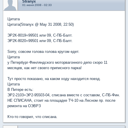
Stranyx
01 июня 2008 - 02:33
Цитата
Цитата(Stranyx @ May 31 2008, 22:50)
ЭР2К-8019=99501 или 09, С-ПБ-Балт.
ЭР2К-8020=99501 или 09, С-ПБ-Балт.
Sorry, совсем голова голова кругом едет.
Цитата
у Петербург-Финляндского моторвагонного депо скоро 11
месяцев, как нет своего приписного парка!
Тут просто показано, на каком ходу находится поезд.
Цитата
В Питере есть:
ЭР2-2103=ЭР2-95503-04, списана вместе с составом, С-ПБ-Фин.
НЕ СПИСАНА, стоит на площадке ТЧ-10 на Лесном пр. после
ремонта на ОЭВРЗ
Кто-то говорил, что списана.