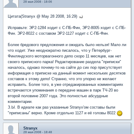
28 мая 2008 - 18:06
Цитата(Stranyx @ May 28 2008, 16:29)
Исправьте: ЭР2-1284 ходит с С-ПБ-Фин, ЭР2-8005 ходит с С-ПБ-
Фин. ЭР2-8022 с составом ЭР2-1127 ходит с С-ПБ-Фин.
Более бредового предложения и ожидать было нельзя! Мало ли
что ходит. Уже неоднократно писалось, что у Петербург-
Финляндского моторвагонного депо скоро 11 месяцев, как нет
своего приписного парка! Редактирование раздела "приписки"
началось, однако почему-то на сайте до сих пор присутствует
информация о приписке на данный момент нескольких десятков
составов к этому депо! Странно, что это упорно не желают
исправить. Более того, в уже отредакированных комментариях
встречаются упоминания о передаче машин в парк ТЧ-20 во
второй половине 2007 года. Это полностью абсурдные
комментарии.
З.Ы. В идеале как раз указанные Stranyx'ом составы были
"приписаны" верно. Кроме отдельно 1127 и её головы 8022
Stranyx
28 мая 2008 - 18:48