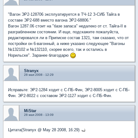
"Вагон ЭР2-128706 эксплуатируется в ТЧ-12 З-СИБ Тайга в
составе ЭР2-688 вместо вагона ЭР2-68806."
Вагон 1287.06 стоит на "базе запаса" недалеко от ст. Тайга-II в
разграбленном состоянии. И еще, подскажите пожалуйста,
редактировался ли в Приписке состав 1321, там сказано, что от
постройки он 6-вагонный, а ниже указано следующее "Вагоны
№132102 и №132110, скорее всего, так и остались в
Норильске". Заранее благодарю
Stranyx
28 мая 2008 - 12:29
Исправьте: ЭР2-1284 ходит с С-ПБ-Фин, ЭР2-8005 ходит с С-ПБ-
Фин. ЭР2-8022 с составом ЭР2-1127 ходит с С-ПБ-Фин.
MiStar
28 мая 2008 - 13:09
Цитата(Stranyx @ May 28 2008, 16:29)