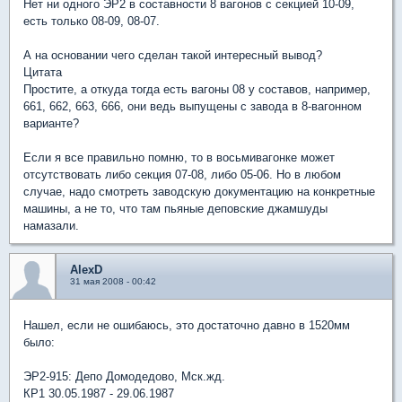
Нет ни одного ЭР2 в составности 8 вагонов с секцией 10-09,
есть только 08-09, 08-07.
А на основании чего сделан такой интересный вывод?
Цитата
Простите, а откуда тогда есть вагоны 08 у составов, например,
661, 662, 663, 666, они ведь выпущены с завода в 8-вагонном
варианте?
Если я все правильно помню, то в восьмивагонке может
отсутствовать либо секция 07-08, либо 05-06. Но в любом
случае, надо смотреть заводскую документацию на конкретные
машины, а не то, что там пьяные деповские джамшуды
намазали.
AlexD
31 мая 2008 - 00:42
Нашел, если не ошибаюсь, это достаточно давно в 1520мм
было:
ЭР2-915: Депо Домодедово, Мск.жд.
КР1 30.05.1987 - 29.06.1987