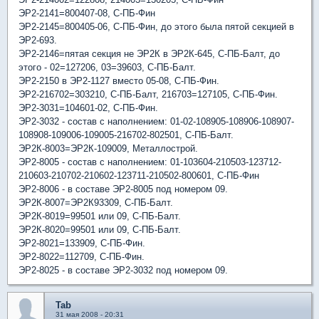
ЭР2-2141=800407-08, С-ПБ-Фин
ЭР2-2145=800405-06, С-ПБ-Фин, до этого была пятой секцией в
ЭР2-693.
ЭР2-2146=пятая секция не ЭР2К в ЭР2К-645, С-ПБ-Балт, до
этого - 02=127206, 03=39603, С-ПБ-Балт.
ЭР2-2150 в ЭР2-1127 вместо 05-08, С-ПБ-Фин.
ЭР2-216702=303210, С-ПБ-Балт, 216703=127105, С-ПБ-Фин.
ЭР2-3031=104601-02, С-ПБ-Фин.
ЭР2-3032 - состав с наполнением: 01-02-108905-108906-108907-
108908-109006-109005-216702-802501, С-ПБ-Балт.
ЭР2К-8003=ЭР2К-109009, Металлострой.
ЭР2-8005 - состав с наполнением: 01-103604-210503-123712-
210603-210702-210602-123711-210502-800601, С-ПБ-Фин
ЭР2-8006 - в составе ЭР2-8005 под номером 09.
ЭР2К-8007=ЭР2К93309, С-ПБ-Балт.
ЭР2К-8019=99501 или 09, С-ПБ-Балт.
ЭР2К-8020=99501 или 09, С-ПБ-Балт.
ЭР2-8021=133909, С-ПБ-Фин.
ЭР2-8022=112709, С-ПБ-Фин.
ЭР2-8025 - в составе ЭР2-3032 под номером 09.
Tab
31 мая 2008 - 20:31