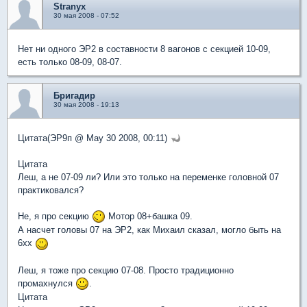
Stranyx
30 мая 2008 - 07:52
Нет ни одного ЭР2 в составности 8 вагонов с секцией 10-09,
есть только 08-09, 08-07.
Бригадир
30 мая 2008 - 19:13
Цитата(ЭР9п @ May 30 2008, 00:11)
Цитата
Леш, а не 07-09 ли? Или это только на переменке головной 07
практиковался?
Не, я про секцию
Мотор 08+башка 09.
А насчет головы 07 на ЭР2, как Михаил сказал, могло быть на
6хх
Леш, я тоже про секцию 07-08. Просто традиционно
промахнулся
.
Цитата