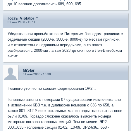
до 10 вагонов дополнялись 689, 690, 695.
Гость_Violator_*
31 мая 2008 - 15:11
Убедительная просьба ко всем Питерским Господам: распишите
отдельные секции (2000-е, 3000-е, 8000-е) по местам приписки,
и с относительно недавними передачами, а то полез
разбираться с 2000-ми , а там 2023 до сих пор в Лен-Витебском
висит.
MiStar
31 мая 2008 - 15:30
Немного уточню по схемам формирования ЭР2...
Головные вагоны с номерами 07 существовали исключительно
в исполнении КВЗ т.е. в диапазоне номеров с 636 по 658, а
также 801..812 У всех остальных машин пары головных вагонов
были 01/09. Гораздо сложнее оказалось выяснить номера
моторных вагонов головных секций. Тем не менее: ЭР2-
300...635 - головные секции 01-02...10-09, ЭР2-636...658 -