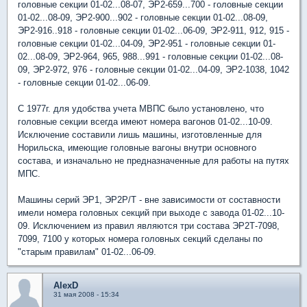
головные секции 01-02...08-07, ЭР2-659...700 - головные секции
01-02...08-09, ЭР2-900...902 - головные секции 01-02...08-09,
ЭР2-916..918 - головные секции 01-02...06-09, ЭР2-911, 912, 915 -
головные секции 01-02...04-09, ЭР2-951 - головные секции 01-
02...08-09, ЭР2-964, 965, 988...991 - головные секции 01-02...08-
09, ЭР2-972, 976 - головные секции 01-02...04-09, ЭР2-1038, 1042
- головные секции 01-02...06-09.
С 1977г. для удобства учета МВПС было установлено, что
головные секции всегда имеют номера вагонов 01-02...10-09.
Исключение составили лишь машины, изготовленные для
Норильска, имеющие головные вагоны внутри основного
состава, и изначально не предназначенные для работы на путях
МПС.
Машины серий ЭР1, ЭР2Р/Т - вне зависимости от составности
имели номера головных секций при выходе с завода 01-02...10-
09. Исключением из правил являются три состава ЭР2Т-7098,
7099, 7100 у которых номера головных секций сделаны по
"старым правилам" 01-02...06-09.
AlexD
31 мая 2008 - 15:34