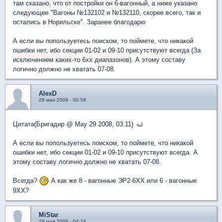
там сказано, что от постройки он 6-вагонный, а ниже указано
следующее "Вагоны №132102 и №132110, скорее всего, так и
остались в Норильске". Заранее благодарю
А если вы попользуетесь поиском, то поймете, что никакой
ошибки нет, ибо секции 01-02 и 09-10 присутствуют всегда (За
исключением каких-то 6хх диапазонов). А этому составу
логично должно не хватать 07-08.
AlexD
29 мая 2008 - 00:58
Цитата(Бригадир @ May 29 2008, 03:11)
А если вы попользуетесь поиском, то поймете, что никакой
ошибки нет, ибо секции 01-02 и 09-10 присутствуют всегда. А
этому составу логично должно не хватать 07-08.
Всегда?
А как же 8 - вагонные ЭР2-6ХХ или 6 - вагонные
9ХХ?
MiStar
29 мая 2008 - 04:24