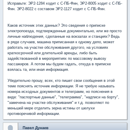
Исправьте: ЭР2-1284 ходит с С-ПБ-Фин, ЭР2-8005 ходит с С-ПБ-
Фин. ЭР2-8022 с составом ЭР2-1127 ходит с С-ПБ-Фин.
Каков источник этих данных? Это сведения о приписке
электропоезда, подтвержденные документально, или же просто
личные наблюдения, сделанные на вокзалах и станциях? Ведь
в ряде случаев, машина приписанная к одному депо, может
работать на участке обслуживания другого, на условиях
краткосрочной или длительной аренды, либо быть
задействованной в мероприятиях по массовому вывозу
пассажиров. А потом мы будем гадать, откуда в приписке
взялась та, или иная информация.
Убедительно прошу, всех, кто пишет свои сообщения в этой
теме пояснять источник информации. Я не требую называть
номера исходных документов и телеграмм, но пояснения в
виде: "паспортные данные", "телеграмма", "надписи на борту",
"замечена на участке обслуживания" и т.д. позволяют по
меньшей мере отделить зерна истины от шелухи
противоречивой информации.
Павел Дунаев