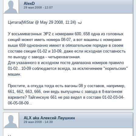
AlexD
29 мая 2008 - 12:07
Цитата(MiStar @ May 29 2008, 11:24)
У восьмивагонных ЭР2 с номерами 600..658 одна из головных
секций может иметь номера 08-07, а вот машины с номерами
выше 659 однозначно имеют в обязательном порядке в своем
составе секции 01-02 и 10-09, даже если исходная составность
по выходу с завода - четырехвагонная.
Для указанного в исходном посте диапазона номеров правило
01-02...10-09 соблюдается всегда, за исключением "норильских"
машин.
Простите, а откуда тогда есть вагоны 08 у составов, например,
661, 662, 663, 666, они ведь выпущены с завода в 8-вагонном
варианте? Тайгинскую 661 не раз видел в составе 01-02-03-04-
06-05-08-09...
ALX aka Алексей Лаушкин
29 мая 2008 - 14:39