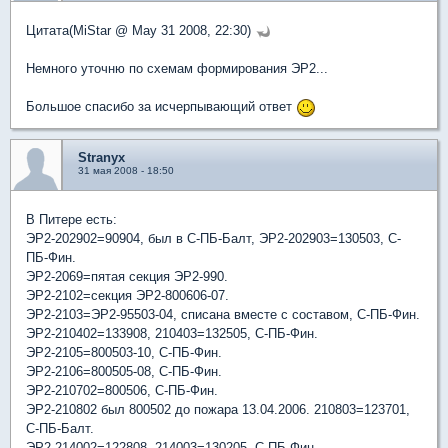
Цитата(MiStar @ May 31 2008, 22:30)
Немного уточню по схемам формирования ЭР2...
Большое спасибо за исчерпывающий ответ
Stranyx
31 мая 2008 - 18:50
В Питере есть:
ЭР2-202902=90904, был в С-ПБ-Балт, ЭР2-202903=130503, С-
ПБ-Фин.
ЭР2-2069=пятая секция ЭР2-990.
ЭР2-2102=секция ЭР2-800606-07.
ЭР2-2103=ЭР2-95503-04, списана вместе с составом, С-ПБ-Фин.
ЭР2-210402=133908, 210403=132505, С-ПБ-Фин.
ЭР2-2105=800503-10, С-ПБ-Фин.
ЭР2-2106=800505-08, С-ПБ-Фин.
ЭР2-210702=800506, С-ПБ-Фин.
ЭР2-210802 был 800502 до пожара 13.04.2006. 210803=123701,
С-ПБ-Балт.
ЭР2-214002=122808, 214003=130205, С-ПБ-Фин