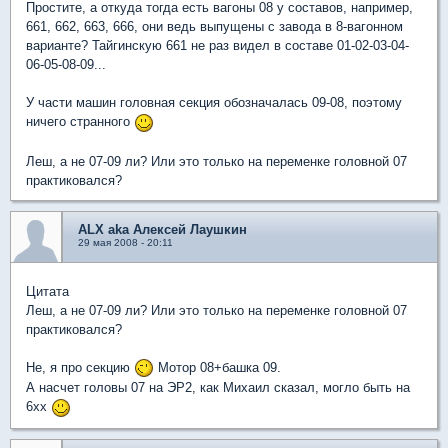
Простите, а откуда тогда есть вагоны 08 у составов, например,
661, 662, 663, 666, они ведь выпущены с завода в 8-вагонном
варианте? Тайгинскую 661 не раз видел в составе 01-02-03-04-
06-05-08-09...
У части машин головная секция обозначалась 09-08, поэтому
ничего странного
Леш, а не 07-09 ли? Или это только на переменке головной 07
практиковался?
ALX aka Алексей Лаушкин
29 мая 2008 - 20:11
Цитата
Леш, а не 07-09 ли? Или это только на переменке головной 07
практиковался?
Не, я про секцию
Мотор 08+башка 09.
А насчет головы 07 на ЭР2, как Михаил сказал, могло быть на
6хх