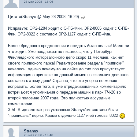
28 мая 2008 - 18:06
Цитата(Stranyx @ May 28 2008, 16:29)
Исправьте: ЭР2-1284 ходит с С-ПБ-Фин, ЭР2-8005 ходит с С-ПБ-
Фин. ЭР2-8022 с составом ЭР2-1127 ходит с С-ПБ-Фин.
Более бредового предложения и ожидать было нельзя! Мало ли
что ходит. Уже неоднократно писалось, что у Петербург-
Финляндского моторвагонного депо скоро 11 месяцев, как нет
своего приписного парка! Редактирование раздела "приписки"
началось, однако почему-то на сайте до сих пор присутствует
информация о приписке на данный момент нескольких десятков
составов к этому депо! Странно, что это упорно не желают
исправить. Более того, в уже отредакированных комментариях
встречаются упоминания о передаче машин в парк ТЧ-20 во
второй половине 2007 года. Это полностью абсурдные
комментарии.
З.Ы. В идеале как раз указанные Stranyx'ом составы были
"приписаны" верно. Кроме отдельно 1127 и её головы 8022
Stranyx
28 мая 2008 - 18:48