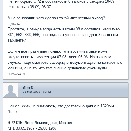
Нет ни одного ЭР2 в составности 8 вагонов с секцией 10-09,
есть только 08-09, 08-07.
А на основании чего сделан такой интересный вывод?
Цитата
Простите, а откуда тогда есть вагоны 08 у составов, например,
661, 662, 663, 666, они ведь выпущены с завода в 8-вагонном
варианте?
Если я все правильно помню, то в восьмивагонке может
отсутствовать либо секция 07-08, либо 05-06. Но в любом
случае, надо смотреть заводскую документацию на конкретные
машины, а не то, что там пьяные деповские джамшуды
намазали.
AlexD
31 мая 2008 - 00:42
Нашел, если не ошибаюсь, это достаточно давно в 1520мм
было:
ЭР2-915: Депо Домодедово, Мск.жд.
КР1 30.05.1987 - 29.06.1987