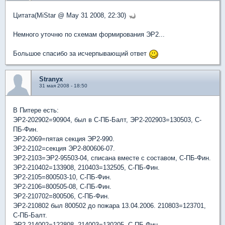
Цитата(MiStar @ May 31 2008, 22:30)
Немного уточню по схемам формирования ЭР2...
Большое спасибо за исчерпывающий ответ
Stranyx
31 мая 2008 - 18:50
В Питере есть:
ЭР2-202902=90904, был в С-ПБ-Балт, ЭР2-202903=130503, С-
ПБ-Фин.
ЭР2-2069=пятая секция ЭР2-990.
ЭР2-2102=секция ЭР2-800606-07.
ЭР2-2103=ЭР2-95503-04, списана вместе с составом, С-ПБ-Фин.
ЭР2-210402=133908, 210403=132505, С-ПБ-Фин.
ЭР2-2105=800503-10, С-ПБ-Фин.
ЭР2-2106=800505-08, С-ПБ-Фин.
ЭР2-210702=800506, С-ПБ-Фин.
ЭР2-210802 был 800502 до пожара 13.04.2006. 210803=123701,
С-ПБ-Балт.
ЭР2-214002=122808, 214003=130205, С-ПБ-Фин