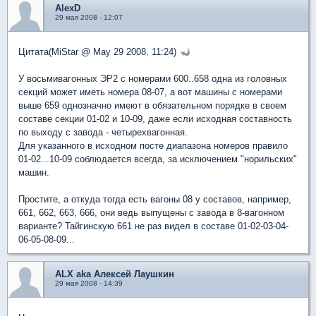
AlexD
29 мая 2008 - 12:07
Цитата(MiStar @ May 29 2008, 11:24)
У восьмивагонных ЭР2 с номерами 600..658 одна из головных
секций может иметь номера 08-07, а вот машины с номерами
выше 659 однозначно имеют в обязательном порядке в своем
составе секции 01-02 и 10-09, даже если исходная составность
по выходу с завода - четырехвагонная.
Для указанного в исходном посте диапазона номеров правило
01-02...10-09 соблюдается всегда, за исключением "норильских"
машин.
Простите, а откуда тогда есть вагоны 08 у составов, например,
661, 662, 663, 666, они ведь выпущены с завода в 8-вагонном
варианте? Тайгинскую 661 не раз видел в составе 01-02-03-04-
06-05-08-09...
ALX aka Алексей Лаушкин
29 мая 2008 - 14:39