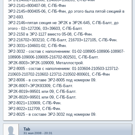
ЭР2-2141=800407-08, С-ПБ-Фин
ЭР2-2145=800405-06, С-ПБ-Фин, до этого была пятой секцией в
ЭР2-693.
ЭР2-2146=пятая секция не ЭР2К в ЭР2К-645, С-ПБ-Балт, до
этого - 02=127206, 03=39603, С-ПБ-Балт.
ЭР2-2150 в ЭР2-1127 вместо 05-08, С-ПБ-Фин.
ЭР2-216702=303210, С-ПБ-Балт, 216703=127105, С-ПБ-Фин.
ЭР2-3031=104601-02, С-ПБ-Фин.
ЭР2-3032 - состав с наполнением: 01-02-108905-108906-108907-
108908-109006-109005-216702-802501, С-ПБ-Балт.
ЭР2К-8003=ЭР2К-109009, Металлострой.
ЭР2-8005 - состав с наполнением: 01-103604-210503-123712-
210603-210702-210602-123711-210502-800601, С-ПБ-Фин
ЭР2-8006 - в составе ЭР2-8005 под номером 09.
ЭР2К-8007=ЭР2К93309, С-ПБ-Балт.
ЭР2К-8019=99501 или 09, С-ПБ-Балт.
ЭР2К-8020=99501 или 09, С-ПБ-Балт.
ЭР2-8021=133909, С-ПБ-Фин.
ЭР2-8022=112709, С-ПБ-Фин.
ЭР2-8025 - в составе ЭР2-3032 под номером 09.
Tab
31 мая 2008 - 20:31