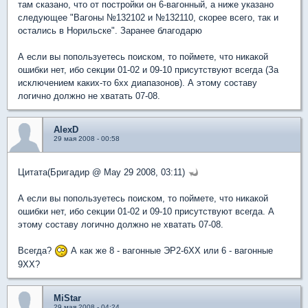
там сказано, что от постройки он 6-вагонный, а ниже указано
следующее "Вагоны №132102 и №132110, скорее всего, так и
остались в Норильске". Заранее благодарю
А если вы попользуетесь поиском, то поймете, что никакой
ошибки нет, ибо секции 01-02 и 09-10 присутствуют всегда (За
исключением каких-то 6хх диапазонов). А этому составу
логично должно не хватать 07-08.
AlexD
29 мая 2008 - 00:58
Цитата(Бригадир @ May 29 2008, 03:11)
А если вы попользуетесь поиском, то поймете, что никакой
ошибки нет, ибо секции 01-02 и 09-10 присутствуют всегда. А
этому составу логично должно не хватать 07-08.
Всегда?
А как же 8 - вагонные ЭР2-6ХХ или 6 - вагонные
9ХХ?
MiStar
29 мая 2008 - 04:24