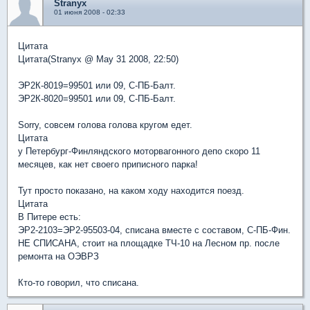
Stranyx
01 июня 2008 - 02:33
Цитата
Цитата(Stranyx @ May 31 2008, 22:50)
ЭР2К-8019=99501 или 09, С-ПБ-Балт.
ЭР2К-8020=99501 или 09, С-ПБ-Балт.
Sorry, совсем голова голова кругом едет.
Цитата
у Петербург-Финляндского моторвагонного депо скоро 11
месяцев, как нет своего приписного парка!
Тут просто показано, на каком ходу находится поезд.
Цитата
В Питере есть:
ЭР2-2103=ЭР2-95503-04, списана вместе с составом, С-ПБ-Фин.
НЕ СПИСАНА, стоит на площадке ТЧ-10 на Лесном пр. после
ремонта на ОЭВРЗ
Кто-то говорил, что списана.