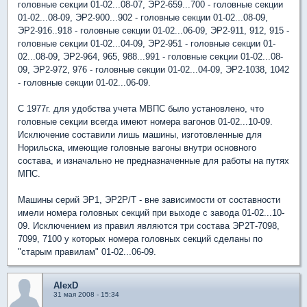
головные секции 01-02...08-07, ЭР2-659...700 - головные секции
01-02...08-09, ЭР2-900...902 - головные секции 01-02...08-09,
ЭР2-916..918 - головные секции 01-02...06-09, ЭР2-911, 912, 915 -
головные секции 01-02...04-09, ЭР2-951 - головные секции 01-
02...08-09, ЭР2-964, 965, 988...991 - головные секции 01-02...08-
09, ЭР2-972, 976 - головные секции 01-02...04-09, ЭР2-1038, 1042
- головные секции 01-02...06-09.
С 1977г. для удобства учета МВПС было установлено, что
головные секции всегда имеют номера вагонов 01-02...10-09.
Исключение составили лишь машины, изготовленные для
Норильска, имеющие головные вагоны внутри основного
состава, и изначально не предназначенные для работы на путях
МПС.
Машины серий ЭР1, ЭР2Р/Т - вне зависимости от составности
имели номера головных секций при выходе с завода 01-02...10-
09. Исключением из правил являются три состава ЭР2Т-7098,
7099, 7100 у которых номера головных секций сделаны по
"старым правилам" 01-02...06-09.
AlexD
31 мая 2008 - 15:34