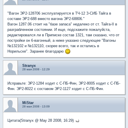
"Вагон ЭР2-128706 эксплуатируется в ТЧ-12 З-СИБ Тайга в
составе ЭР2-688 вместо вагона ЭР2-68806."
Вагон 1287.06 стоит на "базе запаса" недалеко от ст. Тайга-II в
разграбленном состоянии. И еще, подскажите пожалуйста,
редактировался ли в Приписке состав 1321, там сказано, что от
постройки он 6-вагонный, а ниже указано следующее "Вагоны
№132102 и №132110, скорее всего, так и остались в
Норильске". Заранее благодарю
Stranyx
28 мая 2008 - 12:29
Исправьте: ЭР2-1284 ходит с С-ПБ-Фин, ЭР2-8005 ходит с С-ПБ-
Фин. ЭР2-8022 с составом ЭР2-1127 ходит с С-ПБ-Фин.
MiStar
28 мая 2008 - 13:09
Цитата(Stranyx @ May 28 2008, 16:29)