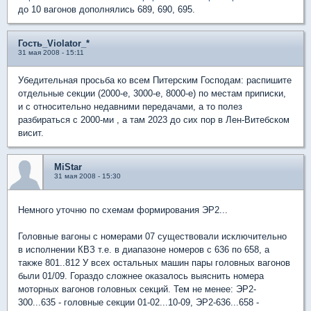
до 10 вагонов дополнялись 689, 690, 695.
Гость_Violator_*
31 мая 2008 - 15:11
Убедительная просьба ко всем Питерским Господам: распишите
отдельные секции (2000-е, 3000-е, 8000-е) по местам приписки,
и с относительно недавними передачами, а то полез
разбираться с 2000-ми , а там 2023 до сих пор в Лен-Витебском
висит.
MiStar
31 мая 2008 - 15:30
Немного уточню по схемам формирования ЭР2...
Головные вагоны с номерами 07 существовали исключительно
в исполнении КВЗ т.е. в диапазоне номеров с 636 по 658, а
также 801..812 У всех остальных машин пары головных вагонов
были 01/09. Гораздо сложнее оказалось выяснить номера
моторных вагонов головных секций. Тем не менее: ЭР2-
300...635 - головные секции 01-02...10-09, ЭР2-636...658 -