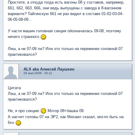
Простите, а откуда тогда есть вагоны 08 у составов, например,
661, 662, 663, 666, они ведь выпущены с завода в 8-вагонном
варианте? Тайгинскую 661 не раз видел в составе 01-02-03-04-
06-05-08-09...
У части машин головная секция обозначалась 09-08, поэтому
ничего странного
Леш, а не 07-09 ли? Или это только на переменке головной 07
практиковался?
ALX aka Алексей Лаушкин
29 мая 2008 - 20:11
Цитата
Леш, а не 07-09 ли? Или это только на переменке головной 07
практиковался?
Не, я про секцию
Мотор 08+башка 09.
А насчет головы 07 на ЭР2, как Михаил сказал, могло быть на
6хх