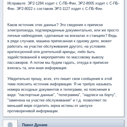
Исправьте: ЭР2-1284 ходит с С-ПБ-Фин, ЭР2-8005 ходит с С-ПБ-
Фин. ЭР2-8022 с составом ЭР2-1127 ходит с С-ПБ-Фин.
Каков источник этих данных? Это сведения о приписке
электропоезда, подтвержденные документально, или же просто
личные наблюдения, сделанные на вокзалах и станциях? Ведь
в ряде случаев, машина приписанная к одному депо, может
работать на участке обслуживания другого, на условиях
краткосрочной или длительной аренды, либо быть
задействованной в мероприятиях по массовому вывозу
пассажиров. А потом мы будем гадать, откуда в приписке
взялась та, или иная информация.
Убедительно прошу, всех, кто пишет свои сообщения в этой
теме пояснять источник информации. Я не требую называть
номера исходных документов и телеграмм, но пояснения в
виде: "паспортные данные", "телеграмма", "надписи на борту",
"замечена на участке обслуживания" и т.д. позволяют по
меньшей мере отделить зерна истины от шелухи
противоречивой информации.
Павел Дунаев