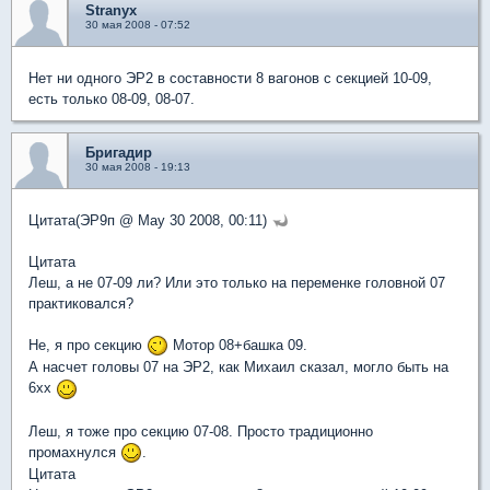
Stranyx
30 мая 2008 - 07:52
Нет ни одного ЭР2 в составности 8 вагонов с секцией 10-09,
есть только 08-09, 08-07.
Бригадир
30 мая 2008 - 19:13
Цитата(ЭР9п @ May 30 2008, 00:11)
Цитата
Леш, а не 07-09 ли? Или это только на переменке головной 07
практиковался?
Не, я про секцию
Мотор 08+башка 09.
А насчет головы 07 на ЭР2, как Михаил сказал, могло быть на
6хх
Леш, я тоже про секцию 07-08. Просто традиционно
промахнулся
.
Цитата