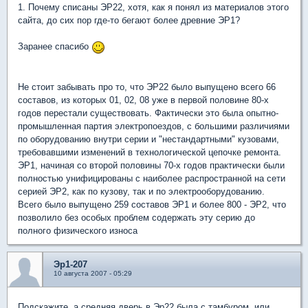
1. Почему списаны ЭР22, хотя, как я понял из материалов этого
сайта, до сих пор где-то бегают более древние ЭР1?
Заранее спасибо
Не стоит забывать про то, что ЭР22 было выпущено всего 66
составов, из которых 01, 02, 08 уже в первой половине 80-х
годов перестали существовать. Фактически это была опытно-
промышленная партия электропоездов, с большими различиями
по оборудованию внутри серии и "нестандартными" кузовами,
требовавшими изменений в технологической цепочке ремонта.
ЭР1, начиная со второй половины 70-х годов практически были
полностью унифицированы с наиболее распространной на сети
серией ЭР2, как по кузову, так и по электрооборудованию.
Всего было выпущено 259 составов ЭР1 и более 800 - ЭР2, что
позволило без особых проблем содержать эту серию до
полного физического износа
Эр1-207
10 августа 2007 - 05:29
Подскажите, а средняя дверь в Эр22 была с тамбуром, или