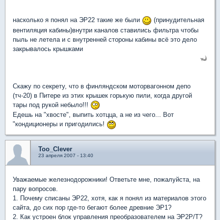
насколько я понял на ЭР22 такие же были
(принудительная
вентиляция кабины)внутри каналов ставились фильтра чтобы
пыль не летела и с внутренней стороны кабины всё это дело
закрывалось крышками
Скажу по секрету, что в финляндском моторвагонном депо
(тч-20) в Питере из этих крышек горькую пили, когда другой
тары под рукой небыло!!!
Едешь на "хвосте", выпить хотцца, а не из чего... Вот
"кондиционеры и пригодились!
Too_Clever
23 апреля 2007 - 13:40
Уважаемые железнодорожники! Ответьте мне, пожалуйста, на
пару вопросов.
1. Почему списаны ЭР22, хотя, как я понял из материалов этого
сайта, до сих пор где-то бегают более древние ЭР1?
2. Как устроен блок управления преобразователем на ЭР2Р/Т?