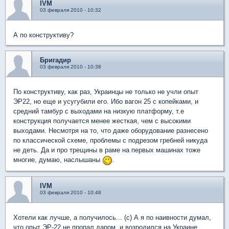
IVM
03 февраля 2010 - 10:32
А по конструктиву?
Бригадир
03 февраля 2010 - 10:38
По конструктиву, как раз, Украинцы не только не учли опыт
ЭР22, но еще и усугубили его. Ибо вагон 25 с копейками, и
средний тамбур с выходами на низкую платформу, т.е
конструкция получается менее жесткая, чем с высокими
выходами. Несмотря на то, что даже оборудование разнесено
по классической схеме, проблемы с подрезом гребней никуда
не деть. Да и про трещины в раме на первых машинах тоже
многие, думаю, наслышаны
.
IVM
03 февраля 2010 - 10:48
Хотели как лучше, а получилось... (с) А я по наивности думал,
что опыт ЭР-22 не пропал даром, и возродился на Украине...