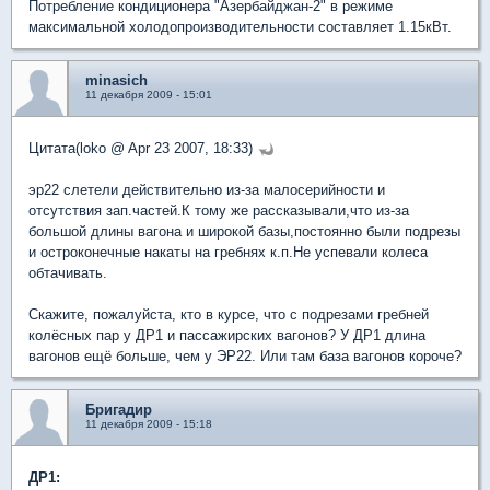
Потребление кондиционера "Азербайджан-2" в режиме
максимальной холодопроизводительности составляет 1.15кВт.
minasich
11 декабря 2009 - 15:01
Цитата(loko @ Apr 23 2007, 18:33)
эр22 слетели действительно из-за малосерийности и
отсутствия зап.частей.К тому же рассказывали,что из-за
большой длины вагона и широкой базы,постоянно были подрезы
и остроконечные накаты на гребнях к.п.Не успевали колеса
обтачивать.
Скажите, пожалуйста, кто в курсе, что с подрезами гребней
колёсных пар у ДР1 и пассажирских вагонов? У ДР1 длина
вагонов ещё больше, чем у ЭР22. Или там база вагонов короче?
Бригадир
11 декабря 2009 - 15:18
ДР1: