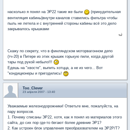
насколько я понял на ЭР22 такие же были
(принудительная
вентиляция кабины)внутри каналов ставились фильтра чтобы
пыль не летела и с внутренней стороны кабины всё это дело
закрывалось крышками
Скажу по секрету, что в финляндском моторвагонном депо
(тч-20) в Питере из этих крышек горькую пили, когда другой
тары под рукой небыло!!!
Едешь на "хвосте", выпить хотцца, а не из чего... Вот
"кондиционеры и пригодились!
Too_Clever
23 апреля 2007 - 13:40
Уважаемые железнодорожники! Ответьте мне, пожалуйста, на
пару вопросов.
1. Почему списаны ЭР22, хотя, как я понял из материалов этого
сайта, до сих пор где-то бегают более древние ЭР1?
2. Как устроен блок управления преобразователем на ЭР2Р/Т?