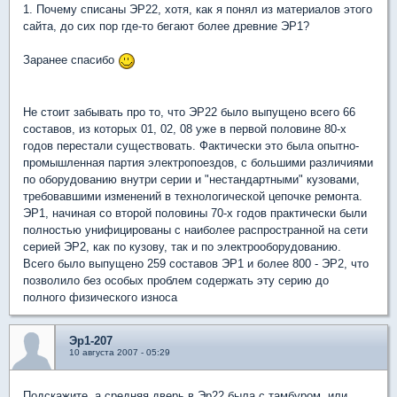
1. Почему списаны ЭР22, хотя, как я понял из материалов этого
сайта, до сих пор где-то бегают более древние ЭР1?
Заранее спасибо
Не стоит забывать про то, что ЭР22 было выпущено всего 66
составов, из которых 01, 02, 08 уже в первой половине 80-х
годов перестали существовать. Фактически это была опытно-
промышленная партия электропоездов, с большими различиями
по оборудованию внутри серии и "нестандартными" кузовами,
требовавшими изменений в технологической цепочке ремонта.
ЭР1, начиная со второй половины 70-х годов практически были
полностью унифицированы с наиболее распространной на сети
серией ЭР2, как по кузову, так и по электрооборудованию.
Всего было выпущено 259 составов ЭР1 и более 800 - ЭР2, что
позволило без особых проблем содержать эту серию до
полного физического износа
Эр1-207
10 августа 2007 - 05:29
Подскажите, а средняя дверь в Эр22 была с тамбуром, или