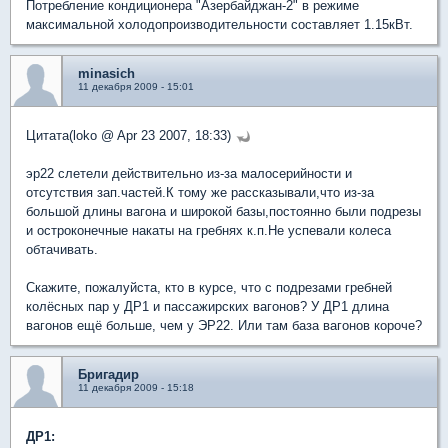
Потребление кондиционера "Азербайджан-2" в режиме
максимальной холодопроизводительности составляет 1.15кВт.
minasich
11 декабря 2009 - 15:01
Цитата(loko @ Apr 23 2007, 18:33)
эр22 слетели действительно из-за малосерийности и
отсутствия зап.частей.К тому же рассказывали,что из-за
большой длины вагона и широкой базы,постоянно были подрезы
и остроконечные накаты на гребнях к.п.Не успевали колеса
обтачивать.
Скажите, пожалуйста, кто в курсе, что с подрезами гребней
колёсных пар у ДР1 и пассажирских вагонов? У ДР1 длина
вагонов ещё больше, чем у ЭР22. Или там база вагонов короче?
Бригадир
11 декабря 2009 - 15:18
ДР1: