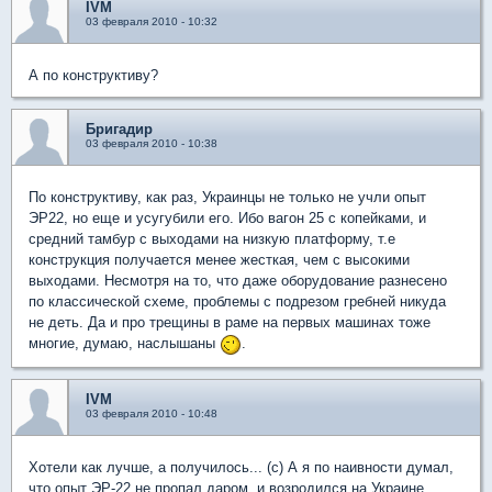
IVM
03 февраля 2010 - 10:32
А по конструктиву?
Бригадир
03 февраля 2010 - 10:38
По конструктиву, как раз, Украинцы не только не учли опыт
ЭР22, но еще и усугубили его. Ибо вагон 25 с копейками, и
средний тамбур с выходами на низкую платформу, т.е
конструкция получается менее жесткая, чем с высокими
выходами. Несмотря на то, что даже оборудование разнесено
по классической схеме, проблемы с подрезом гребней никуда
не деть. Да и про трещины в раме на первых машинах тоже
многие, думаю, наслышаны
.
IVM
03 февраля 2010 - 10:48
Хотели как лучше, а получилось... (с) А я по наивности думал,
что опыт ЭР-22 не пропал даром, и возродился на Украине...