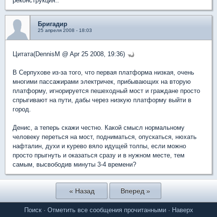
реконструкция..
Бригадир
25 апреля 2008 - 18:03
Цитата(DennisM @ Apr 25 2008, 19:36)
В Серпухове из-за того, что первая платформа низкая, очень
многими пассажирами электричек, прибывающих на вторую
платформу, игнорируется пешеходный мост и граждане просто
спрыгивают на пути, дабы через низкую платформу выйти в
город.
Денис, а теперь скажи честно. Какой смысл нормальному
человеку переться на мост, подниматься, опускаться, нюхать
нафталин, духи и курево вяло идущей толпы, если можно
просто прыгнуть и оказаться сразу и в нужном месте, тем
самым, высвободив минуты 3-4 времени?
« Назад
Вперед »
Поиск
·
Отметить все сообщения прочитанными
·
Наверх