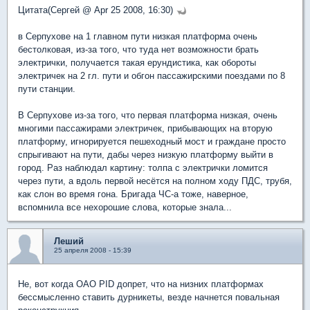
Цитата(Сергей @ Apr 25 2008, 16:30)
в Серпухове на 1 главном пути низкая платформа очень
бестолковая, из-за того, что туда нет возможности брать
электрички, получается такая ерундистика, как обороты
электричек на 2 гл. пути и обгон пассажирскими поездами по 8
пути станции.
В Серпухове из-за того, что первая платформа низкая, очень
многими пассажирами электричек, прибывающих на вторую
платформу, игнорируется пешеходный мост и граждане просто
спрыгивают на пути, дабы через низкую платформу выйти в
город. Раз наблюдал картину: толпа с электрички ломится
через пути, а вдоль первой несётся на полном ходу ПДС, трубя,
как слон во время гона. Бригада ЧС-а тоже, наверное,
вспомнила все нехорошие слова, которые знала...
Леший
25 апреля 2008 - 15:39
Не, вот когда ОАО PID допрет, что на низних платформах
бессмысленно ставить дурникеты, везде начнется повальная