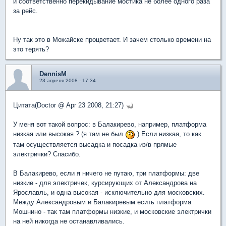
и соответственно перекидывание мостика не более одного раза
за рейс.
Ну так это в Можайске процветает. И зачем столько времени на
это терять?
DennisM
23 апреля 2008 - 17:34
Цитата(Doctor @ Apr 23 2008, 21:27)
У меня вот такой вопрос: в Балакирево, например, платформа
низкая или высокая ? (я там не был
) Если низкая, то как
там осуществляется высадка и посадка из/в прямые
электрички? Спасибо.
В Балакирево, если я ничего не путаю, три платформы: две
низкие - для электричек, курсирующих от Александрова на
Ярославль, и одна высокая - исключительно для московских.
Между Александровым и Балакиревым есить платформа
Мошнино - так там платформы низкие, и московские электрички
на ней никогда не останавливались.