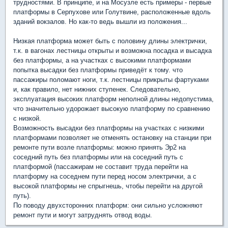
трудностями. В принципе, и на Мосузле есть примеры - первые
платформы в Серпухове или Голутвине, расположенные вдоль
зданий вокзалов. Но как-то ведь вышли из положения...
Низкая платформа может быть с половину длины электрички,
т.к. в вагонах лестницы открыты и возможна посадка и высадка
без платформы, а на участках с высокими платформами
попытка высадки без платформы приведёт к тому. что
пассажиры поломают ноги, т.к. лестницы прикрыты фартуками
и, как правило, нет нижних ступенек. Следовательно,
эксплуатация высоких платформ неполной длины недопустима,
что значительно удорожает высокую платформу по сравнению
с низкой.
Возможность высадки без платформы на участках с низкими
платформами позволяет не отменять остановку на станции при
ремонте пути возле платформы: можно принять Эр2 на
соседний путь без платформы или на соседний путь с
платформой (пассажирам не составит труда перейти на
платформу на соседнем пути перед носом электрички, а с
высокой платформы не спрыгнешь, чтобы перейти на другой
путь).
По поводу двухсторонних платформ: они сильно усложняют
ремонт пути и могут затруднять отвод воды.