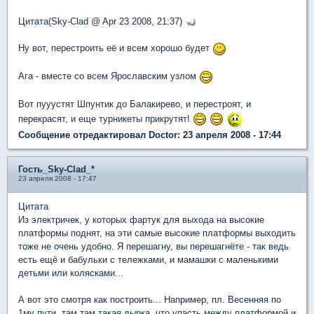
Цитата(Sky-Clad @ Apr 23 2008, 21:37)
Ну вот, перестроить её и всем хорошо будет
Ага - вместе со всем Ярославским узлом
Вот пууустят Шпунтик до Балакирево, и перестроят, и
перекрасят, и еще турникеты прикрутят!
Сообщение отредактировал Doctor: 23 апреля 2008 - 17:44
Гость_Sky-Clad_*
23 апреля 2008 - 17:47
Цитата
Из электричек, у которых фартук для выхода на высокие
платформы поднят, на эти самые высокие платформы выходить
тоже не очень удобно. Я перешагну, вы перешагнёте - так ведь
есть ещё и бабульки с тележками, и мамашки с маленькими
детьми или колясками...
А вот это смотря как построить... Например, пл. Весенняя по
1му пути, там там такая дырка, что упасть между платформой и