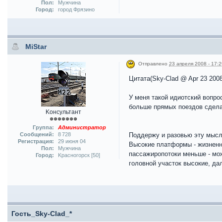
Пол:
Мужчина
Город:
город Фрязино
MiStar
Отправлено
23 апреля 2008 - 17:2
Цитата(Sky-Clad @ Apr 23 2008
У меня такой идиотский вопро
больше прямых поездов сдел
Kонсультант
Группа:
Администратор
Сообщений:
8 728
Поддержу и разовью эту мысл
Регистрация:
29 июня 04
Высокие платформы - жизненно
Пол:
Мужчина
пассажиропотоки меньше - мо
Город:
Kрасногорск [50]
головной участок высокие, дал
Гость_Sky-Clad_*