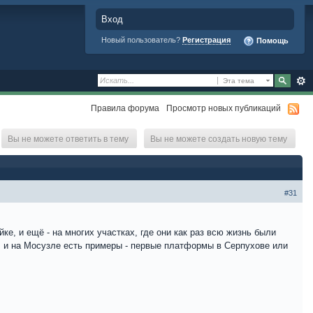
Вход
Новый пользователь?
Регистрация
Помощь
Эта тема
Правила форума
Просмотр новых публикаций
Вы не можете ответить в тему
Вы не можете создать новую тему
#31
ке, и ещё - на многих участках, где они как раз всю жизнь были
, и на Мосузле есть примеры - первые платформы в Серпухове или