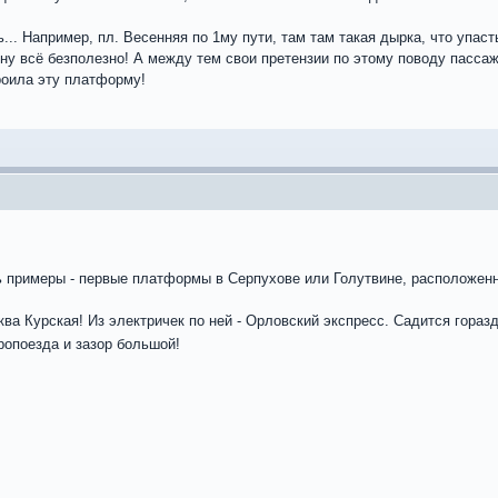
ь... Например, пл. Весенняя по 1му пути, там там такая дырка, что упа
- ну всё безполезно! А между тем свои претензии по этому поводу пасс
роила эту платформу!
ь примеры - первые платформы в Серпухове или Голутвине, расположен
сква Курская! Из электричек по ней - Орловский экспресс. Садится гораз
ропоезда и зазор большой!