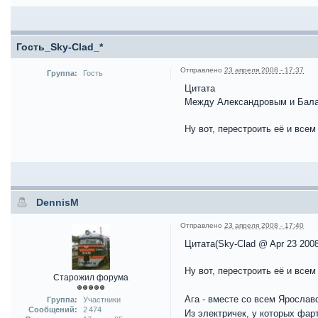
Гость_Sky-Clad_*
Отправлено
23 апреля 2008 - 17:37
Группа:
Гость
Цитата
Между Александровым и Балак
Ну вот, перестроить её и все
DennisM
Отправлено
23 апреля 2008 - 17:40
Цитата(Sky-Clad @ Apr 23 2008
Ну вот, перестроить её и все
Старожил форума
Ага - вместе со всем Яросла
Группа:
Участники
Сообщений:
2 474
Из электричек, у которых фар