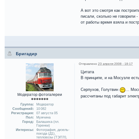
А вот это смотря как построит
писали, сколько не говорили 
от работы время взяла и пост
Бригадир
Отправлено
23 апреля 2008 - 18:17
Цитата
В принципе, и на Мосузле ест
Серпухов, Голутвин
... Мо
Модератор фотогалереи
рассчитаны под габарит элект
Группа:
Модератор
Сообщений:
10 082
Регистрация:
07 августа 05
Пол:
Мужчина
Город:
Балашиха (пл.
Горенки)
Интересы:
Фотография, дизель-
поезда (Д1),
тепловозы (ТЭП70,