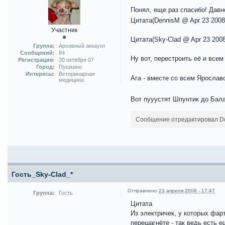
Понял, еще раз спасибо! Дав
Цитата(DennisM @ Apr 23 2008
Участник
Цитата(Sky-Clad @ Apr 23 2008
Группа:
Архивный аккаунт
Сообщений:
84
Ну вот, перестроить её и все
Регистрация:
30 октября 07
Город:
Пушкино
Интересы:
Ветеринарная
Ага - вместе со всем Яросла
медицина
Вот пууустят Шпунтик до Бала
Сообщение отредактировал Doc
Гость_Sky-Clad_*
Отправлено
23 апреля 2008 - 17:47
Группа:
Гость
Цитата
Из электричек, у которых фар
перешагнёте - так ведь есть 