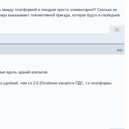
сть между платформой и поездом просто элементарно!!! Сколько не
ажиры выказывают локомотивной бригаде, которая будто в свободное
0
#40
ные вдоль зданий вокзалов.
до удобней, чем со 2-5 (Особенно касается ПДС, т.к платформы