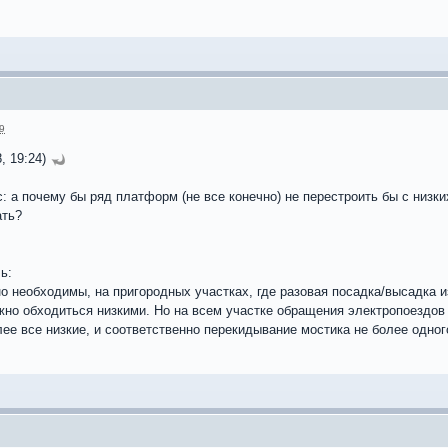
9
, 19:24)
с: а почему бы ряд платформ (не все конечно) не перестроить бы с низ
ать?
ь:
 необходимы, на пригородных участках, где разовая посадка/высадка из
жно обходиться низкими. Но на всем участке обращения электропоездов
ее все низкие, и соответственно перекидывание мостика не более одного