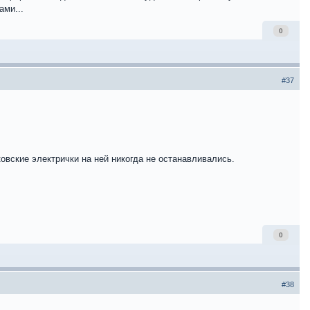
ами...
0
#37
вские электрички на ней никогда не останавливались.
0
#38