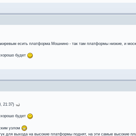
иревым есить платформа Мошнино - так там платформы низкие, и моско
м хорошо будет
, 21:37)
м хорошо будет
вским узлом
тук для выхода на высокие платформы поднят, на эти самые высокие пл