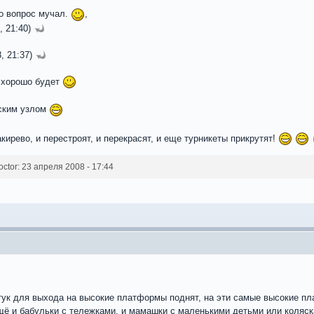
но вопрос мучал.
,
, 21:40)
, 21:37)
м хорошо будет
вским узлом
кирево, и перестроят, и перекрасят, и еще турникеты прикрутят!
tor: 23 апреля 2008 - 17:44
тук для выхода на высокие платформы поднят, на эти самые высокие пл
ещё и бабульки с тележками, и мамашки с маленькими детьми или коляск