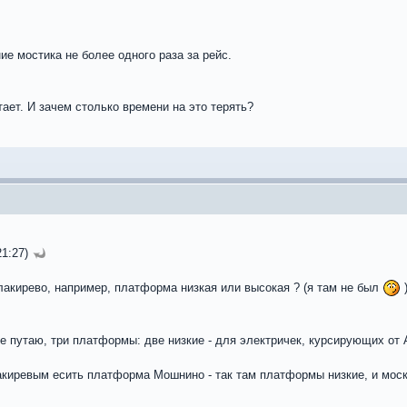
ие мостика не более одного раза за рейс.
тает. И зачем столько времени на это терять?
21:27)
алакирево, например, платформа низкая или высокая ? (я там не был
)
не путаю, три платформы: две низкие - для электричек, курсирующих от
иревым есить платформа Мошнино - так там платформы низкие, и моско