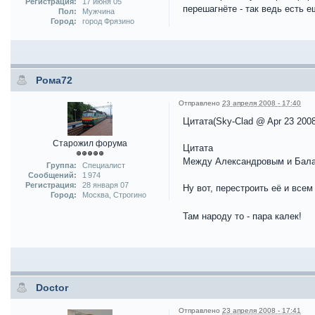
Регистрация:
17 июня 05
перешагнёте - так ведь есть 
Пол:
Мужчина
Город:
город Фрязино
Рома72
Отправлено
23 апреля 2008 - 17:40
Цитата(Sky-Clad @ Apr 23 2008
Старожил форума
Цитата
Между Александровым и Балак
Группа:
Специалист
Сообщений:
1 974
Регистрация:
28 января 07
Ну вот, перестроить её и все
Город:
Москва, Строгино
Там народу то - пара калек!
Doctor
Отправлено
23 апреля 2008 - 17:41