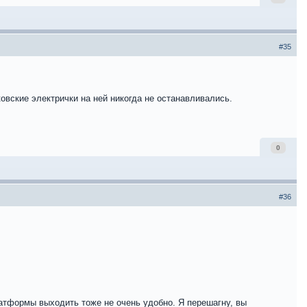
#35
вские электрички на ней никогда не останавливались.
0
#36
атформы выходить тоже не очень удобно. Я перешагну, вы