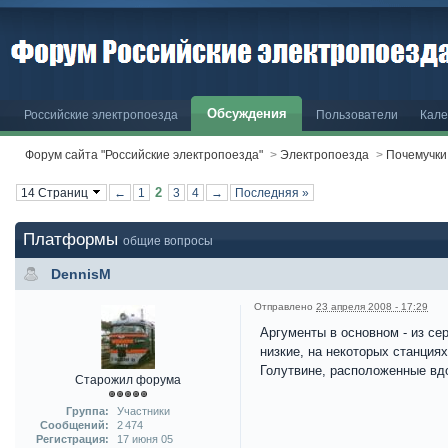
Обсуждения
Российские электропоезда
Пользователи
Кале
Форум сайта "Российские электропоезда"
>
Электропоезда
>
Почемучки
2
14 Страниц
←
1
3
4
→
Последняя »
Платформы
общие вопросы
DennisM
Отправлено
23 апреля 2008 - 17:29
Аргументы в основном - из сер
низкие, на некоторых станция
Голутвине, расположенные вдо
Старожил форума
Группа:
Участники
Сообщений:
2 474
Регистрация:
17 июня 05