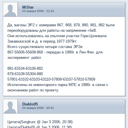
MiStar
03 января 2006 - 21:24
Да, вагоны ЭР2 с номерами 867, 868, 879, 880, 881, 882 были
переоборудованы для работы на напряжении =6кВ.
Они использовались на опытном участке Гори-Цхинвали
Закавказской ж.д. в период 1977-1979гг.
Всего существовало четыре состава ЭР2в:
867-55606-55608-868 - передан в 1980г. в Лен.Фин. для
эксперимент. работ.
881-63104-63106-882
879-63108-55304-880
57801-63102-63103-63110-57808-63107-57810-57809
Исключены из инвентарного парка МПС в 1980г. в связи с
окончанием работ по проекту.
Diablo05
04 января 2006 - 20:51
Цитата(Sergkurz @ Jan 3 2006, 20:38)
Цитата(Diablo05 @ Jan 3 2006, 11:38)