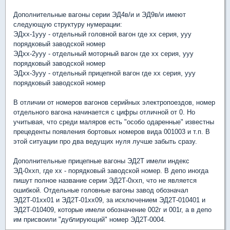
Дополнительные вагоны серии ЭД4в/и и ЭД9в/и имеют
следующую структуру нумерации:
ЭДхх-1ууу - отдельный головной вагон где хх серия, ууу
порядковый заводской номер
ЭДхх-2ууу - отдельный моторный вагон где хх серия, ууу
порядковый заводской номер
ЭДхх-3ууу - отдельный прицепной вагон где хх серия, ууу
порядковый заводской номер
В отличии от номеров вагонов серийных электропоездов, номер
отдельного вагона начинается с цифры отличной от 0. Но
учитывая, что среди маляров есть "особо одаренные" известны
прецеденты появления бортовых номеров вида 001003 и т.п. В
этой ситуации про два ведущих нуля лучше забыть сразу.
Дополнительные прицепные вагоны ЭД2Т имели индекс
ЭД-0ххп, где хх - порядковый заводской номер. В депо иногда
пишут полное название серии ЭД2Т-0ххп, что не является
ошибкой. Отдельные головные вагоны завод обозначал
ЭД2Т-01хх01 и ЭД2Т-01хх09, за исключением ЭД2Т-010401 и
ЭД2Т-010409, которые имели обозначение 002г и 001г, а в депо
им присвоили "дублирующий" номер ЭД2Т-0004.