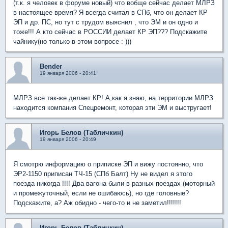
(т.к. я человек в форуме новый) что вобще сейчас делает МЛРЗ
в настоящее время? Я всегда считал в СПб, что он делает КР
ЭП и др. ПС, но тут с трудом выяснил , что ЭМ и он одно и
тоже!!! А кто сейчас в РОССИИ делает КР ЭП??? Подскажите
чайнику(но только в этом вопросе :-)))
Bender
19 января 2006 - 20:41
МЛРЗ все так-же делает КР! А,как я знаю, на территории МЛРЗ
находится компания Спецремонт, которая эти ЭМ и выстругает!
Игорь Белов (Табличкин)
19 января 2006 - 20:49
Я смотрю информацию о приписке ЭП и вижу постоянно, что
ЭР2-1150 приписан ТЧ-15 (СПб Балт) Ну не видел я этого
поезда никогда !!!! Два вагона были в разных поездах (моторный
и промежуточный, если не ошибаюсь), но где головные?
Подскажите, а? Аж обидно - чего-то и не заметил!!!!!!!
Игорь Белов (Табличкин)