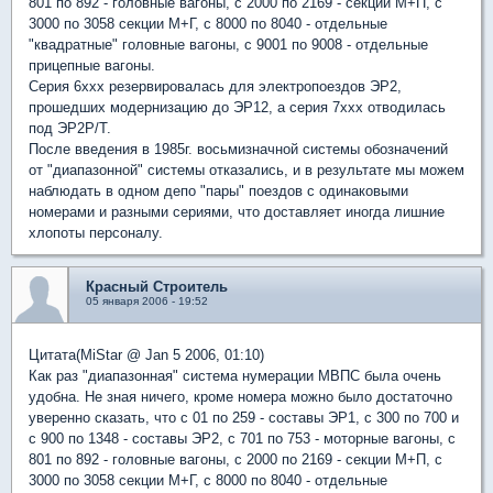
801 по 892 - головные вагоны, с 2000 по 2169 - секции М+П, с
3000 по 3058 секции М+Г, с 8000 по 8040 - отдельные
"квадратные" головные вагоны, с 9001 по 9008 - отдельные
прицепные вагоны.
Серия 6ххх резервировалась для электропоездов ЭР2,
прошедших модернизацию до ЭР12, а серия 7ххх отводилась
под ЭР2Р/Т.
После введения в 1985г. восьмизначной системы обозначений
от "диапазонной" системы отказались, и в результате мы можем
наблюдать в одном депо "пары" поездов с одинаковыми
номерами и разными сериями, что доставляет иногда лишние
хлопоты персоналу.
Красный Строитель
05 января 2006 - 19:52
Цитата(MiStar @ Jan 5 2006, 01:10)
Как раз "диапазонная" система нумерации МВПС была очень
удобна. Не зная ничего, кроме номера можно было достаточно
уверенно сказать, что с 01 по 259 - составы ЭР1, с 300 по 700 и
с 900 по 1348 - составы ЭР2, с 701 по 753 - моторные вагоны, с
801 по 892 - головные вагоны, с 2000 по 2169 - секции М+П, с
3000 по 3058 секции М+Г, с 8000 по 8040 - отдельные