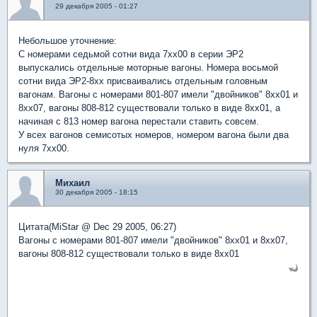
29 декабря 2005 - 01:27
Небольшое уточнение:
С номерами седьмой сотни вида 7хх00 в серии ЭР2
выпускались отдельные моторные вагоны. Номера восьмой
сотни вида ЭР2-8хх присваивались отдельным головным
вагонам. Вагоны с номерами 801-807 имели "двойников" 8хх01 и
8хх07, вагоны 808-812 существовали только в виде 8хх01, а
начиная с 813 номер вагона перестали ставить совсем.
У всех вагонов семисотых номеров, номером вагона были два
нуля 7хх00.
Михаил
30 декабря 2005 - 18:15
Цитата(MiStar @ Dec 29 2005, 06:27)
Вагоны с номерами 801-807 имели "двойников" 8хх01 и 8хх07,
вагоны 808-812 существовали только в виде 8хх01