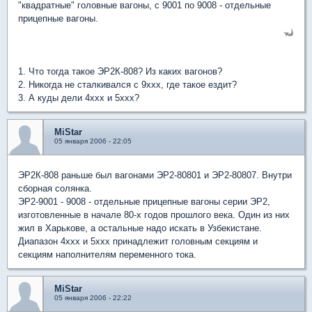
"квадратные" головные вагоны, с 9001 по 9008 - отдельные
прицепные вагоны.
1. Что тогда такое ЭР2К-808? Из каких вагонов?
2. Никогда не сталкивался с 9ххх, где такое ездит?
3. А куды дели 4ххх и 5ххх?
MiStar
05 января 2006 - 22:05
ЭР2К-808 раньше был вагонами ЭР2-80801 и ЭР2-80807. Внутри
сборная солянка.
ЭР2-9001 - 9008 - отдельные прицепные вагоны серии ЭР2,
изготовленные в начале 80-х годов прошлого века. Один из них
жил в Харькове, а остальные надо искать в Узбекистане.
Диапазон 4ххх и 5ххх принадлежит головным секциям и
секциям наполнителям переменного тока.
MiStar
05 января 2006 - 22:22