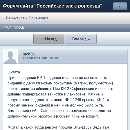
Форум сайта "Российские электропоезда"
»
« Вернуться к Почемучки
ЭР-2, ЭР2-К
« Назад
Вперед »
luch86
12 сентября 2005 - 20:19
Цитата
При проведении КР-1 сидения в салоне не меняются, для
сидений с дерматиновым покрытием (мягких, полужестких)
перетягивается обшивка. При КР-2 Сафоновские и реечные
диваны подвергаются зачистке и лакировке, мягкие и
полужесткие подлежат замене. ЭР2-1246 прошел КР-1, а
потому замены сидений в ней и не должно было быть.
Замена сидений с Сафоновских на полужесткие является
дополнительной работой и в объем КР-2 не входит.
MiStar, а какой тогда ремонт прошла ЭР2-1155? Ведь там