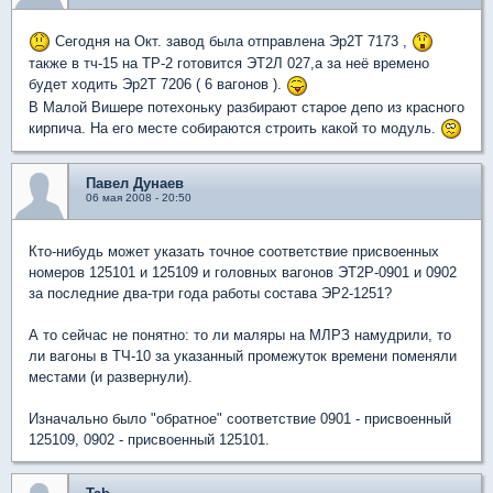
Сегодня на Окт. завод была отправлена Эр2Т 7173 ,
также в тч-15 на ТР-2 готовится ЭТ2Л 027,а за неё времено
будет ходить Эр2Т 7206 ( 6 вагонов ).
В Малой Вишере потехоньку разбирают старое депо из красного
кирпича. На его месте собираются строить какой то модуль.
Павел Дунаев
06 мая 2008 - 20:50
Кто-нибудь может указать точное соответствие присвоенных
номеров 125101 и 125109 и головных вагонов ЭТ2Р-0901 и 0902
за последние два-три года работы состава ЭР2-1251?
А то сейчас не понятно: то ли маляры на МЛРЗ намудрили, то
ли вагоны в ТЧ-10 за указанный промежуток времени поменяли
местами (и развернули).
Изначально было "обратное" соответствие 0901 - присвоенный
125109, 0902 - присвоенный 125101.