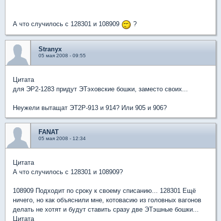
А что случилось с 128301 и 108909
?
Stranyx
05 мая 2008 - 09:55
Цитата
для ЭР2-1283 придут ЭТэховские бошки, заместо своих...
Неужели вытащат ЭТ2Р-913 и 914? Или 905 и 906?
FANAT
05 мая 2008 - 12:34
Цитата
А что случилось с 128301 и 108909?
108909 Подходит по сроку к своему списанию... 128301 Ещё
ничего, но как объяснили мне, котовасию из головных вагонов
делать не хотят и будут ставить сразу две ЭТэшные бошки...
Цитата