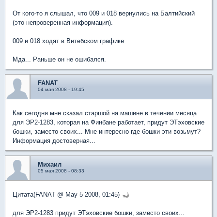
От кого-то я слышал, что 009 и 018 вернулись на Балтийский
(это непроверенная информация).
009 и 018 ходят в Витебском графике
Мда... Раньше он не ошибался.
FANAT
04 мая 2008 - 19:45
Как сегодня мне сказал старшой на машине в течении месяца
для ЭР2-1283, которая на Финбане работает, придут ЭТэховские
бошки, заместо своих... Мне интересно где бошки эти возьмут?
Информация достоверная...
Михаил
05 мая 2008 - 08:33
Цитата(FANAT @ May 5 2008, 01:45)
для ЭР2-1283 придут ЭТэховские бошки, заместо своих...