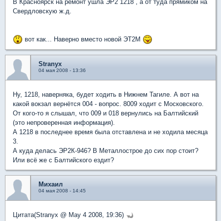
В Красноярск на ремонт ушла ЭР2 1218 , а от туда прямиком на
Свердловскую ж.д.
вот как... Наверно вместо новой ЭТ2М
Stranyx
04 мая 2008 - 13:36
Ну, 1218, наверняка, будет ходить в Нижнем Тагиле. А вот на
какой вокзал вернётся 004 - вопрос. 8009 ходит с Московского.
От кого-то я слышал, что 009 и 018 вернулись на Балтийский
(это непроверенная информация).
А 1218 в последнее время была отставлена и не ходила месяца
3.
А куда делась ЭР2К-946? В Металлострое до сих пор стоит?
Или всё же с Балтийского ездит?
Михаил
04 мая 2008 - 14:45
Цитата(Stranyx @ May 4 2008, 19:36)