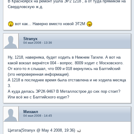
В Красноярск на ремонт ушла ЭР2 1218 , а от туда прямиком на
Свердловскую ж.д.
вот как... Наверно вместо новой ЭТ2М
Stranyx
04 мая 2008 - 13:36
Ну, 1218, наверняка, будет ходить в Нижнем Тагиле. А вот на
какой вокзал вернётся 004 - вопрос. 8009 ходит с Московского.
От кого-то я слышал, что 009 и 018 вернулись на Балтийский
(это непроверенная информация).
А 1218 в последнее время была отставлена и не ходила месяца
3.
А куда делась ЭР2К-946? В Металлострое до сих пор стоит?
Или всё же с Балтийского ездит?
Михаил
04 мая 2008 - 14:45
Цитата(Stranyx @ May 4 2008, 19:36)