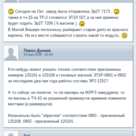
Сегодня на Окт. завод была отправлена Эр2Т 7173 ,
также в тч-15 на ТР-2 готовится ЭТ2Л 027,а за неё времено
будет ходить Эр2Т 7206 ( 6 вагонов ).
В Малой Вишере потехоньку разбирают старое депо из красного
кирпича. На его месте собираются строить какой то модуль.
Павел Дунаев
06 мая 2008 - 20:50
Кто-нибудь может указать точное соответствие присвоенных
номеров 125101 и 125109 и головных вагонов ЭТ2Р-0901 и 0902
за последние два-три года работы состава ЭР2-1251?
А то сейчас не понятно: то ли маляры на МЛРЗ намудрили, то
ли вагоны в ТЧ-10 за указанный промежуток времени поменяли
местами (и развернули).
Изначально было "обратное" соответствие 0901 - присвоенный
125109, 0902 - присвоенный 125101.