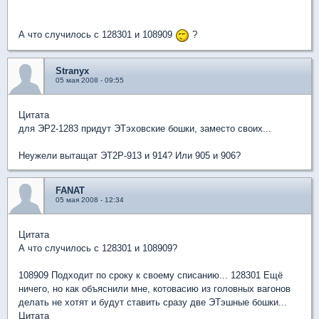
А что случилось с 128301 и 108909
?
Stranyx
05 мая 2008 - 09:55
Цитата
для ЭР2-1283 придут ЭТэховские бошки, заместо своих...
Неужели вытащат ЭТ2Р-913 и 914? Или 905 и 906?
FANAT
05 мая 2008 - 12:34
Цитата
А что случилось с 128301 и 108909?
108909 Подходит по сроку к своему списанию... 128301 Ещё
ничего, но как объяснили мне, котовасию из головных вагонов
делать не хотят и будут ставить сразу две ЭТэшные бошки...
Цитата