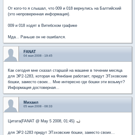
От кого-то я слышал, что 009 и 018 вернулись на Балтийский
(это непроверенная информация).
009 и 018 ходят в Витебском графике
Мда... Раньше он не ошибался.
FANAT
04 мая 2008 - 19:45
Как сегодня мне сказал старшой на машине в течении месяца
для ЭР2-1283, которая на Финбане работает, придут ЭТэховские
бошки, заместо своих... Мне интересно где бошки эти возьмут?
Информация достоверная...
Михаил
05 мая 2008 - 08:33
Цитата(FANAT @ May 5 2008, 01:45)
для ЭР2-1283 придут ЭТэховские бошки, заместо своих...