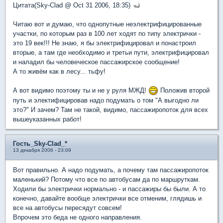
Цитата(Sky-Clad @ Oct 31 2006, 18:35)
Читаю вот и думаю, что однопутные неэлектрифицированные
участки, по которым раз в 100 лет ходят по типу электрички -
это 19 век!!! Не знаю, я бы электрифицировал и понастроил
вторые, а там где необходимо и третьи пути, электрифицировал
и наладил бы человеческое пассажирское сообщение!
А то живём как в лесу... тьфу!
А вот видимо поэтому ты и не у руля МЖД!
Положив второй
путь и электифицировав надо подумать о том "А выгодно ли
это?" И зачем? Там не такой, видимо, пассажиропоток для всех
вышеуказанных работ!
Гость_Sky-Clad_*
13 декабря 2006 - 23:09
Вот правильно. А надо подумать, а почему там пассажиропоток
маленький? Потому что все по автобусам да по маршруткам.
Ходили бы электрички нормально - и пассажиры бы были. А то
конечно, давайте вообще электрички все отменим, глядишь и
все на автобусы пересядут совсем!
Впрочем это беда не одного направления.