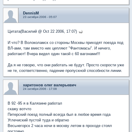
DennisM
23 октября 2006 - 05:07
Цитата(Василий @ Oct 22 2006, 17:07)
И что? В Волоколамск со стороны Москвы приходят поезда под
ВЛ-ами, там вместо них цепляют "Фантомасы". И ничего,
работают! Вчера видел один такой с 60 вагонами!!!
Да я не говорю, что они работать не будут. Просто скорости уже
не те, соответственно, падение пропускной способности линии.
харитонов олег валерьевич
24 октября 2006 - 17:08
В 92 -95 я в Калязине работал
скажу вотчто
Питерский поезд полный всегда был в любое время года
Углечиский пустой туда и обратно
Весьнегорск 2 часа ночи в москву летом в проходе стоял
постояно