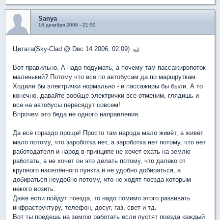
Sanya
16 декабря 2006 - 21:50
Цитата(Sky-Clad @ Dec 14 2006, 02:09)
Вот правильно. А надо подумать, а почему там пассажиропоток
маленький? Потому что все по автобусам да по маршруткам.
Ходили бы электрички нормально - и пассажиры бы были. А то
конечно, давайте вообще электрички все отменим, глядишь и
все на автобусы пересядут совсем!
Впрочем это беда не одного направления.
Да всё гораздо проще! Просто там народа мало живёт, а живёт
мало потому, что зароботка нет, а зароботка нет потому, что нет
работодателя и народ в принципе не хочет ехать на землю
работать, а не хочет он это делать потому, что далеко от
крупного населённого пункта и не удобно добираться, а
добираться неудобно потому, что не ходят поезда которым
некого возить.
Даже если пойдут поезда, то надо помимо этого развивать
инфраструктуру, телефон, досуг, газ, свет и тд.
Вот ты поедешь на землю работать если пустят поезда каждый