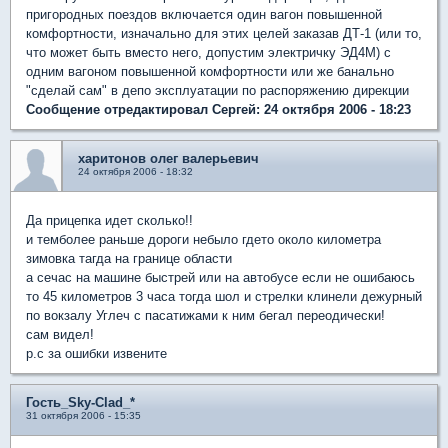
пригородных поездов включается один вагон повышенной
комфортности, изначально для этих целей заказав ДТ-1 (или то,
что может быть вместо него, допустим электричку ЭД4М) с
одним вагоном повышенной комфортности или же банально
"сделай сам" в депо эксплуатации по распоряжению дирекции
Сообщение отредактировал Сергей: 24 октября 2006 - 18:23
харитонов олег валерьевич
24 октября 2006 - 18:32
Да прицепка идет сколько!!
и темболее раньше дороги небыло гдето около километра
зимовка тагда на границе области
а сечас на машине быстрей или на автобусе если не ошибаюсь
то 45 километров 3 часа тогда шол и стрелки клинели дежурный
по вокзалу Углеч с пасатижами к ним бегал переодически!
сам видел!
р.с за ошибки извените
Гость_Sky-Clad_*
31 октября 2006 - 15:35