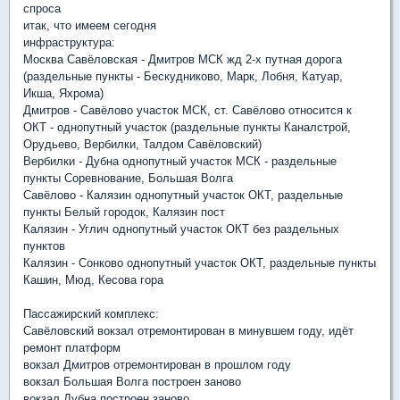
спроса
итак, что имеем сегодня
инфраструктура:
Москва Савёловская - Дмитров МСК жд 2-х путная дорога
(раздельные пункты - Бескудниково, Марк, Лобня, Катуар,
Икша, Яхрома)
Дмитров - Савёлово участок МСК, ст. Савёлово относится к
ОКТ - однопутный участок (раздельные пункты Каналстрой,
Орудьево, Вербилки, Талдом Савёловский)
Вербилки - Дубна однопутный участок МСК - раздельные
пункты Соревнование, Большая Волга
Савёлово - Калязин однопутный участок ОКТ, раздельные
пункты Белый городок, Калязин пост
Калязин - Углич однопутный участок ОКТ без раздельных
пунктов
Калязин - Сонково однопутный участок ОКТ, раздельные пункты
Кашин, Мюд, Кесова гора
Пассажирский комплекс:
Савёловский вокзал отремонтирован в минувшем году, идёт
ремонт платформ
вокзал Дмитров отремонтирован в прошлом году
вокзал Большая Волга построен заново
вокзал Дубна построен заново