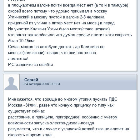
в плоцкартном вагоне почти всегда мест нет (а то и в тамбуре)
скорей всего потому что удобно прибывал в москву
Углический в москву пустой в вагоне 2-3 человека
прицепной из углича в питер мест нет на месяц в перед
На участке Калязин Углич было место(сечас незнаю)
что вагон так калбасило что думал срельс слетит хотя скорость
было 10-15км.
Сечас можно на автобусе доехать до Калязина но
месные(калязинци) говарят что они постоянно
ломаютса!
Р.С извените за ошибки
Сергей
24 октября 2006 - 18:04
Мне кажется, что вообще во многом утопия пускать ПДС
Москва - Углич, разве что ночную прицепку по типу как
существует сейчас
расстояние, в принципе, пригородное, особенно с учётом
возможности запуска электро-дизель-поезда
разумеется, что в случае с угличской веткой тяга не влияет на
скорость и время хода...