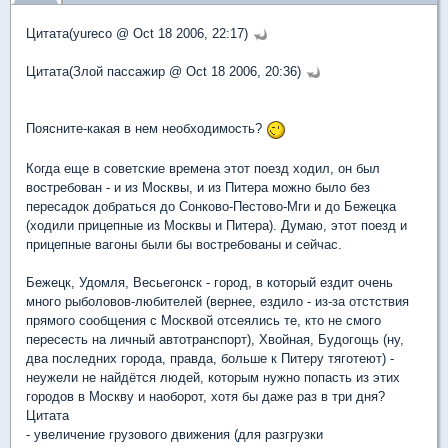
Цитата(yureco @ Oct 18 2006, 22:17)
Цитата(Злой пассажир @ Oct 18 2006, 20:36)
Поясните-какая в нем необходимость?
Когда еще в советские времена этот поезд ходил, он был
востребован - и из Москвы, и из Питера можно было без
пересадок добраться до Сонково-Пестово-Мги и до Бежецка
(ходили прицепные из Москвы и Питера). Думаю, этот поезд и
прицепные вагоны были бы востребованы и сейчас.
Бежецк, Удомля, Весьегонск - город, в который ездит очень
много рыболовов-любителей (вернее, ездило - из-за отстствия
прямого сообщения с Москвой отсеялись те, кто не смого
пересесть на личный автотранспорт), Хвойная, Будогощь (ну,
два последних города, правда, больше к Питеру тяготеют) -
неужели не найдётся людей, которым нужно попасть из этих
городов в Москву и наоборот, хотя бы даже раз в три дня?
Цитата
- увеличение грузового движения (для разгрузки