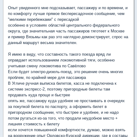
Опыт увиденного мне подсказывает, пассажиру и по времени, и
по комфорту лучше прямое беспересадочное сообщение, чем
"мелкими перебежками" с пересадкой
особенно в условиях областей центрального федерального
округа, где значительная часть пассажиров тяготеет к Москве
и пример Вязьмы как раз это наглядно демонстрирует, спрос на
данный маршрут весьма значителен.
Я имею в виду, что составность такого поезда вряд ли
оправдает использованием локомотивной тяги, особенно
учитывая смену локомотива по Савёлово
Если будет электро-дизель-поезд, это решение очень многих
проблем, по крайней мере для пассажира
В Угличе ручная выписка билетов, касса не подключена к
системе экспресс-2, поэтому пригородные билеты там
продавать куда проще и быстрее
опять же, пассажиру куда удобнее не простаивать в очередях
за покупкой билета по паспорту, а оформить билет в
пригородном сообщении, что быстрее и удобнее, и не надо
потом ругаться из-за того, что продали неудобное место +
лишняя стоимость к билету
если хочется повышенной комфортности, думаю, можно взять
на вооружение опыт Орловско-Курской дирекции, где в составы