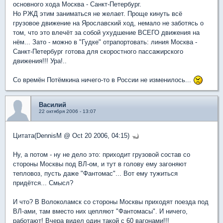
основного хода Москва - Санкт-Петербург.
Но РЖД этим заниматься не желает. Проще кинуть всё
грузовое движение на Ярославский ход, немало не заботясь о
том, что это влечёт за собой ухудшение ВСЕГО движения на
нём... Зато - можно в "Гудке" отрапортовать: линия Москва -
Санкт-Петербург готова для скоростного пассажирского
движения!!! Ура!..
Со времён Потёмкина ничего-то в России не изменилось...
Василий
22 октября 2006 - 13:07
Цитата(DennisM @ Oct 20 2006, 04:15)
Ну, а потом - ну не дело это: приходит грузовой состав со
стороны Москвы под ВЛ-ом, и тут в голову ему загоняют
тепловоз, пусть даже "Фантомас"... Вот ему тужиться
придётся... Смысл?
И что? В Волоколамск со стороны Москвы приходят поезда под
ВЛ-ами, там вместо них цепляют "Фантомасы". И ничего,
работают! Вчера видел один такой с 60 вагонами!!!