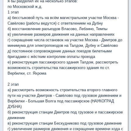
я бы разделил их на несколько этапов:
по Московской ж.д.
1 этап
а) бесстыковой путь на всём магистральном участке Москва -
Савёлово (работы ведутся) с ответвлением на Дубну
б) восстановление разъездов Власово, Лебзино, Темпы
в) увеличение размеров движения на данных направлениях
г) сокращение числа остановок на участке Москва - Дмитров до
минимума для электропоездов на Талдом, Дубну и Савёлово
д) постоянное сопровождение данных поездов билетными
бригадами с жёстким контролем оплаты проезда
е) реконструкция пассажирского здания Талдом, рассмотреть
возможность строительства пассажирского здания по ст.
Вербилки, ст. Яхрома
2 этап
а) рассмотреть возможность строительства второго главного
пути на участке Дмитров - Савёлово под грузовое движением и
Вербилки - Большая Волга под пассажирское (НАУКОГРАД
ДУБНА)
б) реконструкция станции Дмитров под грузовое и пассажирское
движение
в) реконструкция станции Бескудниково под грузовое движение
г) увеличение размеров движения и сокращение времени хода с