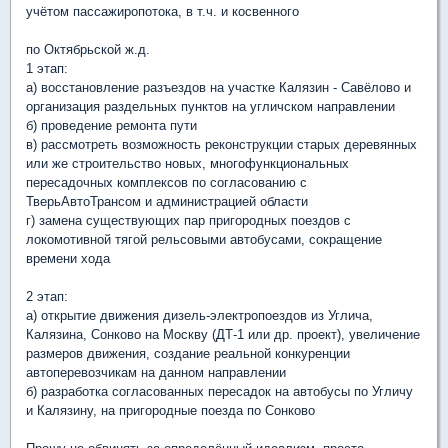
учётом пассажиропотока, в т.ч. и косвенного
по Октябрьской ж.д.
1 этап:
а) восстановление разъездов на участке Калязин - Савёлово и
организация раздельных пунктов на угличском направлении
б) проведение ремонта пути
в) рассмотреть возможность реконструкции старых деревянных
или же строительство новых, многофункциональных
пересадочных комплексов по согласованию с
ТверьАвтоТрансом и администрацией области
г) замена существующих пар пригородных поездов с
локомотивной тягой рельсовыми автобусами, сокращение
времени хода
2 этап:
а) открытие движения дизель-электропоездов из Углича,
Калязина, Сонково на Москву (ДТ-1 или др. проект), увеличение
размеров движения, создание реальной конкуренции
автоперевозчикам на данном направлении
б) разработка согласованных пересадок на автобусы по Угличу
и Калязину, на пригородные поезда по Сонково