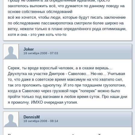
Прошу не обвинять за определённый идеализм, просто
захотелось выложить всё, что думается по данному поводу на
основе собственных обследований
всё же хочется, чтобы люди, которые будут писать заключение
по обследованию пассажиропотока смотрели более широко на
ветку, нежели только в плане определённого рода оптимизации,
хотя и она - это уже хоть что-то
Joker
18 октября 2006 - 07:03
Сереж, ты вроде взрослый человек, а в сказки веришь...
Двухпутка на участке Дмитров - Савелово... Ню-ню... Учитывая
то, что даже в советское время максимум на что хватило сил,
так это проложить однопутку. И это при тогдашнем грузопотоке,
когда в Савелово через грузовой парк "поперек" можно было
пройти только под вагонами в любое время суток. Про наши дни
я промолчу. ИМХО очередная утопия.
DennisM
18 октября 2006 - 08:14