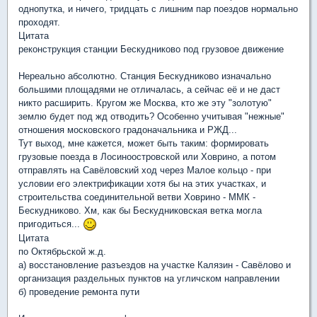
однопутка, и ничего, тридцать с лишним пар поездов нормально
проходят.
Цитата
реконструкция станции Бескудниково под грузовое движение
Нереально абсолютно. Станция Бескудниково изначально
большими площадями не отличалась, а сейчас её и не даст
никто расширить. Кругом же Москва, кто же эту "золотую"
землю будет под жд отводить? Особенно учитывая "нежные"
отношения московского градоначальника и РЖД...
Тут выход, мне кажется, может быть таким: формировать
грузовые поезда в Лосиноостровской или Ховрино, а потом
отправлять на Савёловский ход через Малое кольцо - при
условии его электрификации хотя бы на этих участках, и
строительства соединительной ветви Ховрино - ММК -
Бескудниково. Хм, как бы Бескудниковская ветка могла
пригодиться...
Цитата
по Октябрьской ж.д.
а) восстановление разъездов на участке Калязин - Савёлово и
организация раздельных пунктов на угличском направлении
б) проведение ремонта пути