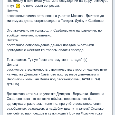
Поскольку я принимал участие в обсуждении на Тр.ру, отмечусь
и тут
по некоторым вопросам:
Цитата
сокращение числа остановок на участке Москва - Дмитров до
минимума для электропоездов на Талдом, Дубну и Савёлово
Это актуально не только для Савёловского направления, но
вообще, конечно, правильно.
Цитата
постоянное сопровождение данных поездов билетными
бригадами с жёстким контролем оплаты проезда
То же самое. Тут уж "всю систему менять надо" (с)
Цитата
рассмотреть возможность строительства второго главного пути
на участке Дмитров - Савёлово под грузовое движением и
Вербилки - Большая Волга под пассажирское (НАУКОГРАД
ДУБНА)
Достаточно хотя бы на участке Дмитров - Вербилки. Далее на
Савёлово пока что не такие объёмы перевозок, что бы
однопутка справилась - конечно, при учёте восстановления
разобранных разъездов, а на Дубну два пути зачем? Сколько
там сейчас пар поездов в сутки ходит? Вон на Фрязино тоже